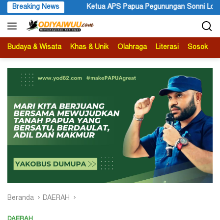
Langsung
a Pegunungan Sonni Lokobal: Kalau Mau KPK Audit Dana Otsus Sel
Breaking News
ke
konten
Budaya & Wisata
Khas & Unik
Olahraga
Literasi
Sosok
B
Beranda
DAERAH
DAERAH