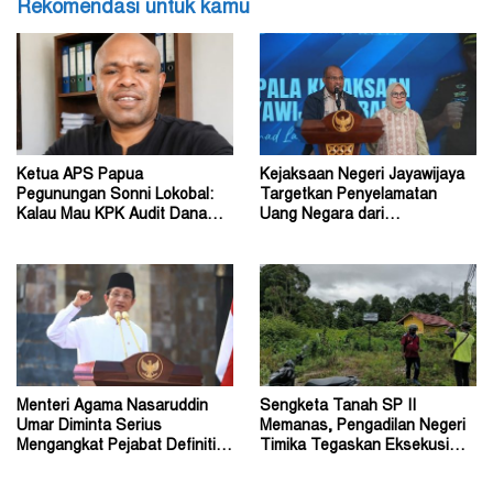
Rekomendasi untuk kamu
Ketua APS Papua
Kejaksaan Negeri Jayawijaya
Pegunungan Sonni Lokobal:
Targetkan Penyelamatan
Kalau Mau KPK Audit Dana
Uang Negara dari
Otsus Seluruh Tanah Papua
Penanganan Perkara Korupsi
Menteri Agama Nasaruddin
Sengketa Tanah SP II
Umar Diminta Serius
Memanas, Pengadilan Negeri
Mengangkat Pejabat Definitif
Timika Tegaskan Eksekusi
Dirjen Bimas Katolik
Bukan Pemeriksaan Ulang