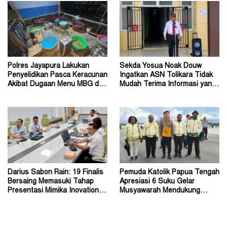
Polres Jayapura Lakukan
Sekda Yosua Noak Douw
Penyelidikan Pasca Keracunan
Ingatkan ASN Tolikara Tidak
Akibat Dugaan Menu MBG di
Mudah Terima Informasi yang
Depapre
Belum Akurat
Darius Sabon Rain: 19 Finalis
Pemuda Katolik Papua Tengah
Bersaing Memasuki Tahap
Apresiasi 6 Suku Gelar
Presentasi Mimika Inovation
Musyawarah Mendukung
Week 2026
Perda Jadi Acuan Dewan