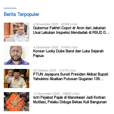
Berita Terpopuler
4 November 2025
32360 Lihat
Gubernur Fakhiri Copot dr Aron dari Jabatan
Usai Lakukan Inspeksi Mendadak di RSUD Dok
II Jayapura
4 Desember 2025
31934 Lihat
Konser Lucky Dube Band dan Luka Sejarah
Papua
30 Oktober 2025
31073 Lihat
PTUN Jayapura Surati Presiden Akibat Bupati
Yahukimo Abaikan Putusan Gugatan 139
Kepala Kampung
12 November 2025
28863 Lihat
Istri Pejabat Pajak di Manokwari Jadi Korban
Mutilasi, Pelaku Diduga Bekas Kuli Bangunan