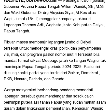
WAGHETE, ODIYAIWUU.com
— Pasangan calon (paslon)
Gubernur Provinsi Papua Tengah Willem Wandik, SE, M.Si
dan Wakil Gubernur Dr drg Aloysius Giyai, M.Kes alias
Wagi, Jumat (15/11) menggelar kampanye akbar di
Lapangan Thomas Adii, Waghete, kota Kabupaten Deiyai,
Papua Tengah.
Ribuan massa membanjiri lapangan jumbo di Deiyai
tersebut untuk mendengar orasi politik dan penyampaian
visi, misi, dan program paslon nomor urut 4 tersebut bila
mandat formal rakyat Meepago jatuh ke tangan Wagi untuk
memimpin Papua Tengah periode 2024-2029. Paslon ini
diusung koalisi partai yang terdiri dari Golkar, Demokrat,
PKB, Hanura, Perindo, dan Garuda.
Warga masyarakat berbondong-bondong memadati
lapangan tersebut guna mendengar dua sosok calon
pemimpin putera asli tanah Papua yang sudah makan asam
garam dalam lingkungan pemerintahan. Kehadiran Wandik