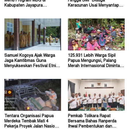
Menu Program MBG di
Hingga SMP Diduga
Kabupaten Jayapura
Keracunan Usai Menyantap
Diperkirakan Ratusan Orang
Menu Program MBG
Samuel Kogoya Ajak Warga
125.931 Lebih Warga Sipil
Jaga Kamtibmas Guna
Papua Mengungsi, Palang
Menyukseskan Festival Etnik
Merah Internasional Diminta
Religi dan HUT RI
Segera Turun Tangan
Tentara Organisasi Papua
Pemkab Tolikara Rapat
Merdeka Tembak Mati 4
Bersama Bahas Ranperda
Pekerja Proyek Jalan Nasional
Ihwal Pembentukan dan