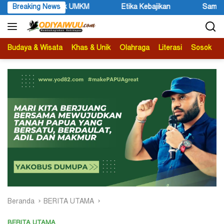
Langsung
Breaking News
Etika Kebajikan
Samuel Yogi Sebut Festival UMKM M
ke
konten
Budaya & Wisata
Khas & Unik
Olahraga
Literasi
Sosok
B
Beranda
BERITA UTAMA
BERITA UTAMA