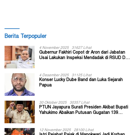
di Kabupaten Tolikara
Susunan Perangkat Daerah
Berita Terpopuler
4 November 2025
31627 Lihat
Gubernur Fakhiri Copot dr Aron dari Jabatan
Usai Lakukan Inspeksi Mendadak di RSUD Dok
II Jayapura
4 Desember 2025
31125 Lihat
Konser Lucky Dube Band dan Luka Sejarah
Papua
30 Oktober 2025
30357 Lihat
PTUN Jayapura Surati Presiden Akibat Bupati
Yahukimo Abaikan Putusan Gugatan 139
Kepala Kampung
12 November 2025
28100 Lihat