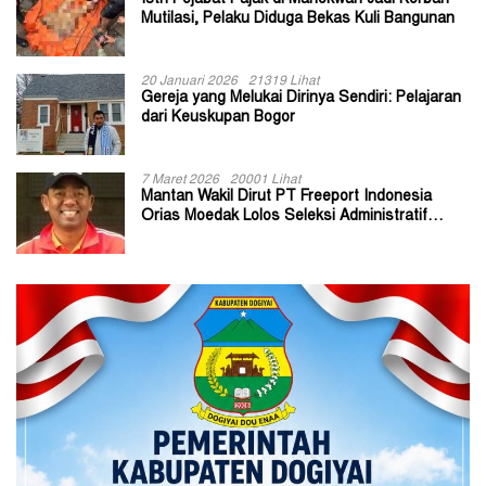
Istri Pejabat Pajak di Manokwari Jadi Korban
Mutilasi, Pelaku Diduga Bekas Kuli Bangunan
20 Januari 2026
21319 Lihat
Gereja yang Melukai Dirinya Sendiri: Pelajaran
dari Keuskupan Bogor
7 Maret 2026
20001 Lihat
Mantan Wakil Dirut PT Freeport Indonesia
Orias Moedak Lolos Seleksi Administratif
Calon ADK OJK