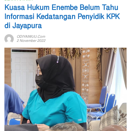
Kuasa Hukum Enembe Belum Tahu
Informasi Kedatangan Penyidik KPK
di Jayapura
ODIYAIWUU.com
2 November 2022