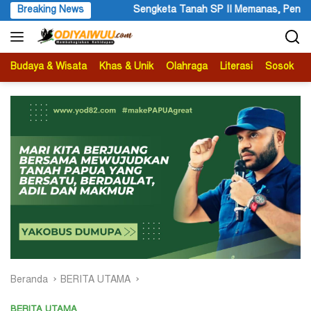
Langsung
ah SP II Memanas, Pengadilan Negeri Timika Tegaskan Eksekusi Bu
Breaking News
ke
konten
Budaya & Wisata
Khas & Unik
Olahraga
Literasi
Sosok
B
Beranda
BERITA UTAMA
BERITA UTAMA