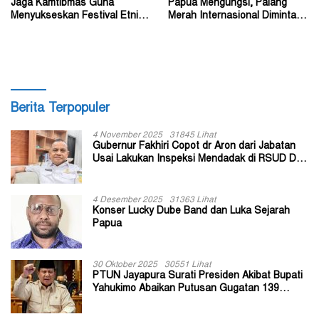
Jaga Kamtibmas Guna
Papua Mengungsi, Palang
Menyukseskan Festival Etnik
Merah Internasional Diminta
Religi dan HUT RI
Segera Turun Tangan
Berita Terpopuler
4 November 2025
31845 Lihat
Gubernur Fakhiri Copot dr Aron dari Jabatan
Usai Lakukan Inspeksi Mendadak di RSUD Dok
II Jayapura
4 Desember 2025
31363 Lihat
Konser Lucky Dube Band dan Luka Sejarah
Papua
30 Oktober 2025
30551 Lihat
PTUN Jayapura Surati Presiden Akibat Bupati
Yahukimo Abaikan Putusan Gugatan 139
Kepala Kampung