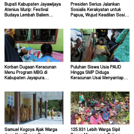
Bupati Kabupaten Jayawijaya
Presiden Serius Jalankan
Atenius Murip: Festival
Sosialis Kerakyatan untuk
Budaya Lembah Baliem
Papua, Wujud Keadilan Sosial
Dongkrak UMKM
bagi Masyarakat
Korban Dugaan Keracunan
Puluhan Siswa Usia PAUD
Menu Program MBG di
Hingga SMP Diduga
Kabupaten Jayapura
Keracunan Usai Menyantap
Diperkirakan Ratusan Orang
Menu Program MBG
Samuel Kogoya Ajak Warga
125.931 Lebih Warga Sipil