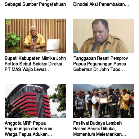
Sebagai Sumber Pengetahuan
Dinodai Aksi Penembakan
Oleh Orang Tak Dikenal
Bupati Kabupaten Mimika John
Tanggapan Resmi Pemprov
Rettob Sebut Seleksi Direksi
Papua Pegunungan Pasca
PT MAS Wajib Lewat
Gubernur Dr John Tabo
Mekanisme RUPS
Diadukan ke KPK RI
Anggota MRP Papua
Festival Budaya Lembah
Pegunungan dan Forum
Baliem Resmi Dibuka,
Warga Papua Adukan
Momentum Melestarikan