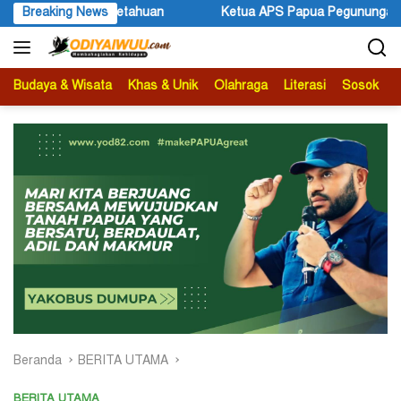
Langsung
Breaking News
Ketua APS Papua Pegunungan Sonni Lokobal: Kalau Mau KP
ke
konten
Budaya & Wisata
Khas & Unik
Olahraga
Literasi
Sosok
B
Beranda
BERITA UTAMA
BERITA UTAMA