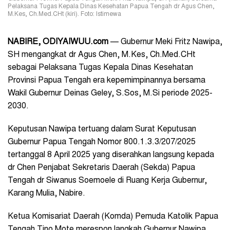
Pelaksana Tugas Kepala Dinas Kesehatan Papua Tengah dr Agus Chen,
M.Kes, Ch.Med.CHt (kiri). Foto: Istimewa
NABIRE, ODIYAIWUU.com
— Gubernur Meki Fritz Nawipa,
SH mengangkat dr Agus Chen, M.Kes, Ch.Med.CHt
sebagai Pelaksana Tugas Kepala Dinas Kesehatan
Provinsi Papua Tengah era kepemimpinannya bersama
Wakil Gubernur Deinas Geley, S.Sos, M.Si periode 2025-
2030.
Keputusan Nawipa tertuang dalam Surat Keputusan
Gubernur Papua Tengah Nomor 800.1.3.3/207/2025
tertanggal 8 April 2025 yang diserahkan langsung kepada
dr Chen Penjabat Sekretaris Daerah (Sekda) Papua
Tengah dr Siwanus Soemoele di Ruang Kerja Gubernur,
Karang Mulia, Nabire.
Ketua Komisariat Daerah (Komda) Pemuda Katolik Papua
Tengah Tino Mote merespon langkah Gubernur Nawipa