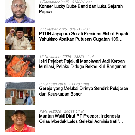
4 Desember 2025
31892 Lihat
Konser Lucky Dube Band dan Luka Sejarah
Papua
30 Oktober 2025
31031 Lihat
PTUN Jayapura Surati Presiden Akibat Bupati
Yahukimo Abaikan Putusan Gugatan 139
Kepala Kampung
12 November 2025
28821 Lihat
Istri Pejabat Pajak di Manokwari Jadi Korban
Mutilasi, Pelaku Diduga Bekas Kuli Bangunan
20 Januari 2026
21428 Lihat
Gereja yang Melukai Dirinya Sendiri: Pelajaran
dari Keuskupan Bogor
7 Maret 2026
20099 Lihat
Mantan Wakil Dirut PT Freeport Indonesia
Orias Moedak Lolos Seleksi Administratif
Calon ADK OJK