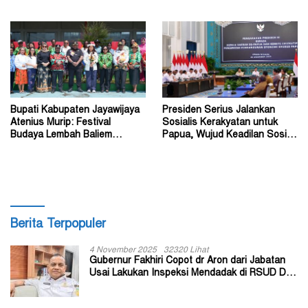
Gubernur John Tabo ke KPK
Budaya Warisan Leluhur
Bupati Kabupaten Jayawijaya
Presiden Serius Jalankan
Atenius Murip: Festival
Sosialis Kerakyatan untuk
Budaya Lembah Baliem
Papua, Wujud Keadilan Sosial
Dongkrak UMKM
bagi Masyarakat
Berita Terpopuler
4 November 2025
32320 Lihat
Gubernur Fakhiri Copot dr Aron dari Jabatan
Usai Lakukan Inspeksi Mendadak di RSUD Dok
II Jayapura