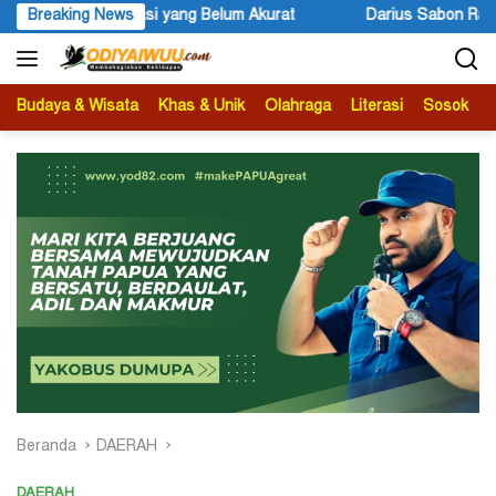
Langsung
Darius Sabon Rain: 19 Finalis Bersaing Memasuki Tahap Presentasi 
Breaking News
ke
konten
Budaya & Wisata
Khas & Unik
Olahraga
Literasi
Sosok
B
Beranda
DAERAH
DAERAH