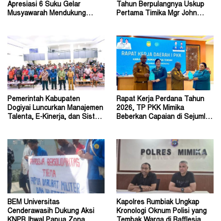
Apresiasi 6 Suku Gelar
Tahun Berpulangnya Uskup
Musyawarah Mendukung
Pertama Timika Mgr John
Perda Jadi Acuan Dewan
Philip Saklil, Pr
Pemerintah Kabupaten
Rapat Kerja Perdana Tahun
Dogiyai Luncurkan Manajemen
2026, TP PKK Mimika
Talenta, E-Kinerja, dan Sistem
Beberkan Capaian di Sejumlah
Dokumen Digital
Sektor Strategis
BEM Universitas
Kapolres Rumbiak Ungkap
Cenderawasih Dukung Aksi
Kronologi Oknum Polisi yang
KNPB Ihwal Papua Zona
Tembak Warga di Rafflesia