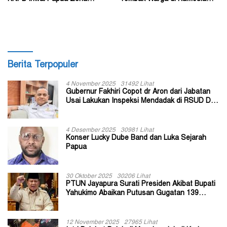
Darurat Militer dan
Residence Timika
Kemanusiaan
Berita Terpopuler
4 November 2025
31492 Lihat
Gubernur Fakhiri Copot dr Aron dari Jabatan
Usai Lakukan Inspeksi Mendadak di RSUD Dok
II Jayapura
4 Desember 2025
30981 Lihat
Konser Lucky Dube Band dan Luka Sejarah
Papua
30 Oktober 2025
30206 Lihat
PTUN Jayapura Surati Presiden Akibat Bupati
Yahukimo Abaikan Putusan Gugatan 139
Kepala Kampung
12 November 2025
27965 Lihat