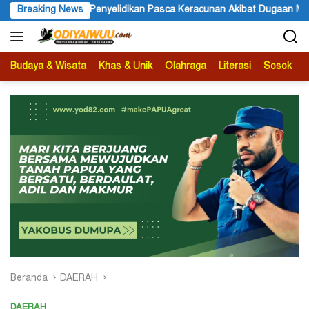
Langsung
Penyelidikan Pasca Keracunan Akibat Dugaan Menu MBG di Depapre
Breaking News
ke
konten
Budaya & Wisata
Khas & Unik
Olahraga
Literasi
Sosok
B
Beranda
DAERAH
DAERAH