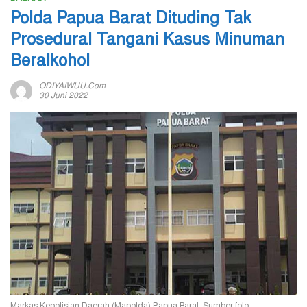
Polda Papua Barat Dituding Tak
Prosedural Tangani Kasus Minuman
Beralkohol
ODIYAIWUU.com
30 Juni 2022
Markas Kepolisian Daerah (Mapolda) Papua Barat. Sumber foto: