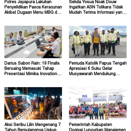
Polres Jayapura Lakukan
Sekda Yosua Noak Douw
Penyelidikan Pasca Keracunan
Ingatkan ASN Tolikara Tidak
Akibat Dugaan Menu MBG di
Mudah Terima Informasi yang
Depapre
Belum Akurat
Darius Sabon Rain: 19 Finalis
Pemuda Katolik Papua Tengah
Bersaing Memasuki Tahap
Apresiasi 6 Suku Gelar
Presentasi Mimika Inovation
Musyawarah Mendukung
Week 2026
Perda Jadi Acuan Dewan
Aksi Seribu Lilin Mengenang 7
Pemerintah Kabupaten
Tahun Berpulangnya Uskup
Dogiyai Luncurkan Manajemen