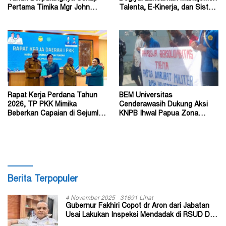
Pertama Timika Mgr John
Talenta, E-Kinerja, dan Sistem
Philip Saklil, Pr
Dokumen Digital
Rapat Kerja Perdana Tahun
BEM Universitas
2026, TP PKK Mimika
Cenderawasih Dukung Aksi
Beberkan Capaian di Sejumlah
KNPB Ihwal Papua Zona
Sektor Strategis
Darurat Militer dan
Kemanusiaan
Berita Terpopuler
4 November 2025
31691 Lihat
Gubernur Fakhiri Copot dr Aron dari Jabatan
Usai Lakukan Inspeksi Mendadak di RSUD Dok
II Jayapura