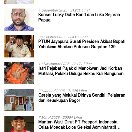
4 Desember 2025
31201 Lihat
Konser Lucky Dube Band dan Luka Sejarah
Papua
30 Oktober 2025
30416 Lihat
PTUN Jayapura Surati Presiden Akibat Bupati
Yahukimo Abaikan Putusan Gugatan 139
Kepala Kampung
12 November 2025
28171 Lihat
Istri Pejabat Pajak di Manokwari Jadi Korban
Mutilasi, Pelaku Diduga Bekas Kuli Bangunan
20 Januari 2026
21326 Lihat
Gereja yang Melukai Dirinya Sendiri: Pelajaran
dari Keuskupan Bogor
7 Maret 2026
20004 Lihat
Mantan Wakil Dirut PT Freeport Indonesia
Orias Moedak Lolos Seleksi Administratif