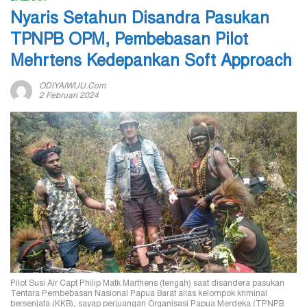
Nyaris Setahun Disandra Pasukan
TPNPB OPM, Pembebasan Pilot
Mehrtens Kedepankan Soft Approach
ODIYAIWUU.com
2 Februari 2024
Pilot Susi Air Capt Philip Matk Marthens (tengah) saat disandera pasukan
Tentara Pembebasan Nasional Papua Barat alias kelompok kriminal
bersenjata (KKB), sayap perjuangan Organisasi Papua Merdeka (TPNPB