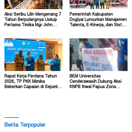
Aksi Seribu Lilin Mengenang 7
Pemerintah Kabupaten
Tahun Berpulangnya Uskup
Dogiyai Luncurkan Manajemen
Pertama Timika Mgr John
Talenta, E-Kinerja, dan Sistem
Philip Saklil, Pr
Dokumen Digital
Rapat Kerja Perdana Tahun
BEM Universitas
2026, TP PKK Mimika
Cenderawasih Dukung Aksi
Beberkan Capaian di Sejumlah
KNPB Ihwal Papua Zona
Sektor Strategis
Darurat Militer dan
Kemanusiaan
Berita Terpopuler