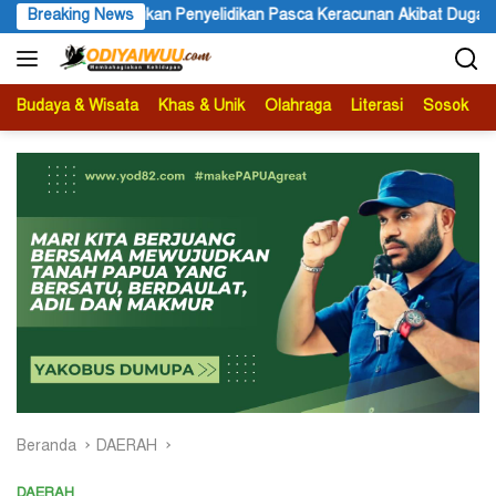
Langsung
 Lakukan Penyelidikan Pasca Keracunan Akibat Dugaan Menu MBG di 
Breaking News
ke
konten
Budaya & Wisata
Khas & Unik
Olahraga
Literasi
Sosok
B
Beranda
DAERAH
DAERAH