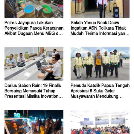
Polres Jayapura Lakukan
Sekda Yosua Noak Douw
Penyelidikan Pasca Keracunan
Ingatkan ASN Tolikara Tidak
Akibat Dugaan Menu MBG di
Mudah Terima Informasi yang
Depapre
Belum Akurat
Darius Sabon Rain: 19 Finalis
Pemuda Katolik Papua Tengah
Bersaing Memasuki Tahap
Apresiasi 6 Suku Gelar
Presentasi Mimika Inovation
Musyawarah Mendukung
Week 2026
Perda Jadi Acuan Dewan