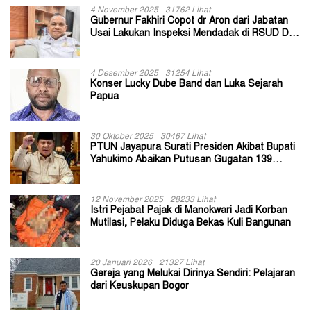
4 November 2025
31762 Lihat
Gubernur Fakhiri Copot dr Aron dari Jabatan
Usai Lakukan Inspeksi Mendadak di RSUD Dok
II Jayapura
4 Desember 2025
31254 Lihat
Konser Lucky Dube Band dan Luka Sejarah
Papua
30 Oktober 2025
30467 Lihat
PTUN Jayapura Surati Presiden Akibat Bupati
Yahukimo Abaikan Putusan Gugatan 139
Kepala Kampung
12 November 2025
28233 Lihat
Istri Pejabat Pajak di Manokwari Jadi Korban
Mutilasi, Pelaku Diduga Bekas Kuli Bangunan
20 Januari 2026
21327 Lihat
Gereja yang Melukai Dirinya Sendiri: Pelajaran
dari Keuskupan Bogor