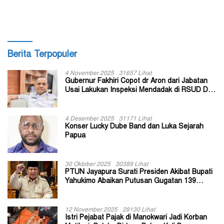
Berita Terpopuler
4 November 2025
31657 Lihat
Gubernur Fakhiri Copot dr Aron dari Jabatan
Usai Lakukan Inspeksi Mendadak di RSUD Dok
II Jayapura
4 Desember 2025
31171 Lihat
Konser Lucky Dube Band dan Luka Sejarah
Papua
30 Oktober 2025
30389 Lihat
PTUN Jayapura Surati Presiden Akibat Bupati
Yahukimo Abaikan Putusan Gugatan 139
Kepala Kampung
12 November 2025
28130 Lihat
Istri Pejabat Pajak di Manokwari Jadi Korban