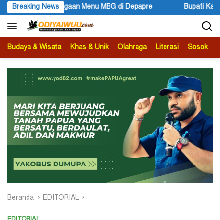
Langsung
di Depapre
Breaking News
Bupati Kabupaten Jayawijaya Atenius Murip: Fe
ke
konten
Budaya & Wisata
Khas & Unik
Olahraga
Literasi
Sosok
B
Beranda
EDITORIAL
EDITORIAL