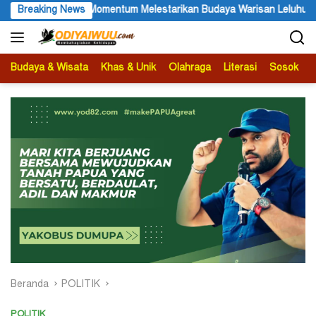
Langsung
 Warisan Leluhur
Breaking News
Partai NasDem Serius Dorong Pemekaran C
ke
konten
Budaya & Wisata
Khas & Unik
Olahraga
Literasi
Sosok
B
Beranda
POLITIK
POLITIK