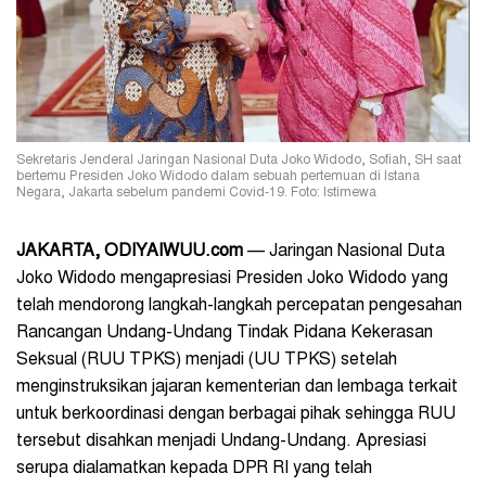
Sekretaris Jenderal Jaringan Nasional Duta Joko Widodo, Sofiah, SH saat
bertemu Presiden Joko Widodo dalam sebuah pertemuan di Istana
Negara, Jakarta sebelum pandemi Covid-19. Foto: Istimewa
JAKARTA, ODIYAIWUU.com
— Jaringan Nasional Duta
Joko Widodo mengapresiasi Presiden Joko Widodo yang
telah mendorong langkah-langkah percepatan pengesahan
Rancangan Undang-Undang Tindak Pidana Kekerasan
Seksual (RUU TPKS) menjadi (UU TPKS) setelah
menginstruksikan jajaran kementerian dan lembaga terkait
untuk berkoordinasi dengan berbagai pihak sehingga RUU
tersebut disahkan menjadi Undang-Undang. Apresiasi
serupa dialamatkan kepada DPR RI yang telah