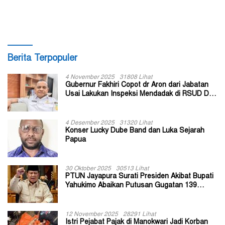
Dahulu
Adha 1447 Hijriah Tidak Salah
Berita Terpopuler
4 November 2025
31808 Lihat
Gubernur Fakhiri Copot dr Aron dari Jabatan
Usai Lakukan Inspeksi Mendadak di RSUD Dok
II Jayapura
4 Desember 2025
31320 Lihat
Konser Lucky Dube Band dan Luka Sejarah
Papua
30 Oktober 2025
30513 Lihat
PTUN Jayapura Surati Presiden Akibat Bupati
Yahukimo Abaikan Putusan Gugatan 139
Kepala Kampung
12 November 2025
28291 Lihat
Istri Pejabat Pajak di Manokwari Jadi Korban