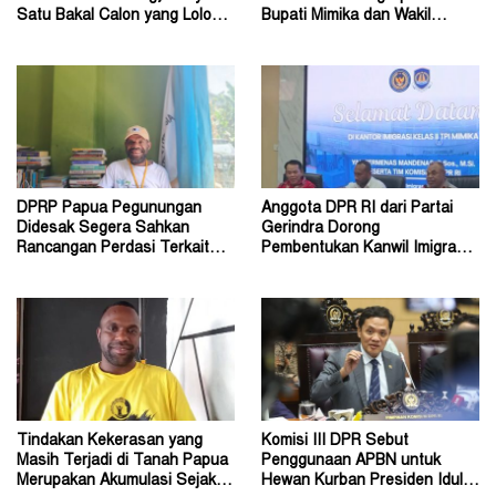
Satu Bakal Calon yang Lolos
Bupati Mimika dan Wakil
Tahap Verifikasi
Bupati
DPRP Papua Pegunungan
Anggota DPR RI dari Partai
Didesak Segera Sahkan
Gerindra Dorong
Rancangan Perdasi Terkait
Pembentukan Kanwil Imigrasi
Konflik Sosial
Papua Tengah di Nabire
Tindakan Kekerasan yang
Komisi III DPR Sebut
Masih Terjadi di Tanah Papua
Penggunaan APBN untuk
Merupakan Akumulasi Sejak
Hewan Kurban Presiden Idul