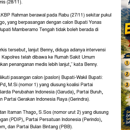
is (28/11).
AKBP Rahman berawal pada Rabu (27/11) sekitar pukul
o, yang berpasangan dengan calon Bupati Yonas
Bupati Mamberamo Tengah tidak boleh berada di
s tersebut, lanjut Benny, diduga adanya intervensi
ni Kapolres telah dibawa ke Rumah Sakit Umum
an penanganan medis lebih lanjut,” kata Benny.
uti pasangan calon (paslon) Bupati-Wakil Bupati:
d, M.Si (nomor 1) yang diusung koalisi
Partai
Garda Perubahan Indonesia (
Garuda), Partai Buruh,
 Partai Gerakan Indonesia Raya (Gerindra).
an Itaman Thago, S.Sos (nomor urut 2) yang diusung
angan (PDIP),
Partai Persatuan Indonesia (Perindo)
,
em, dan Partai Bulan Bintang (PBB).