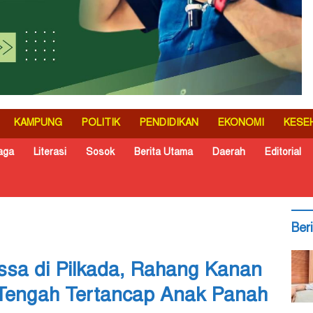
KAMPUNG
POLITIK
PENDIDIKAN
EKONOMI
KESE
aga
Literasi
Sosok
Berita Utama
Daerah
Editorial
Ber
sa di Pilkada, Rahang Kanan
engah Tertancap Anak Panah