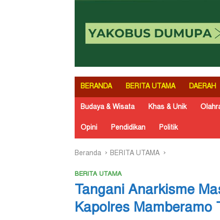
BERANDA
BERITA UTAMA
DAERAH
Budaya & Wisata
Khas & Unik
Olahr
Opini
Pendidikan
Politik
Beranda
BERITA UTAMA
BERITA UTAMA
Tangani Anarkisme Mas
Kapolres Mamberamo T