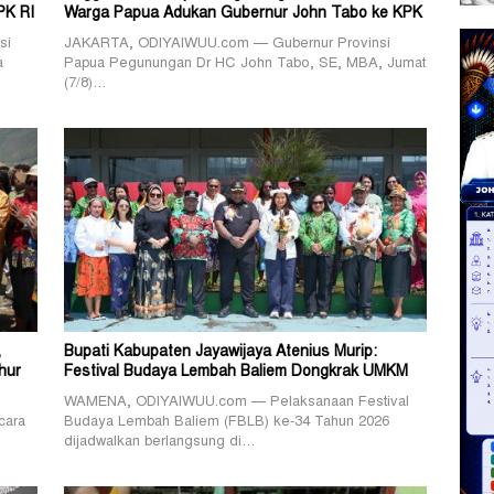
PK RI
Warga Papua Adukan Gubernur John Tabo ke KPK
si
JAKARTA, ODIYAIWUU.com — Gubernur Provinsi
a
Papua Pegunungan Dr HC John Tabo, SE, MBA, Jumat
(7/8)…
,
Bupati Kabupaten Jayawijaya Atenius Murip:
hur
Festival Budaya Lembah Baliem Dongkrak UMKM
WAMENA, ODIYAIWUU.com — Pelaksanaan Festival
cara
Budaya Lembah Baliem (FBLB) ke-34 Tahun 2026
dijadwalkan berlangsung di…