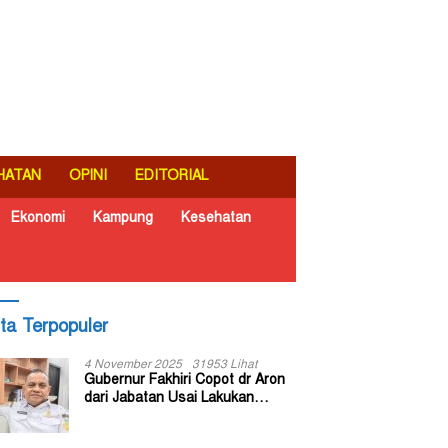
HATAN
OPINI
EDITORIAL
Ekonomi
Kampung
Kesehatan
ita Terpopuler
4 November 2025
31953 Lihat
Gubernur Fakhiri Copot dr Aron
dari Jabatan Usai Lakukan
Inspeksi Mendadak di RSUD Dok
II Jayapura