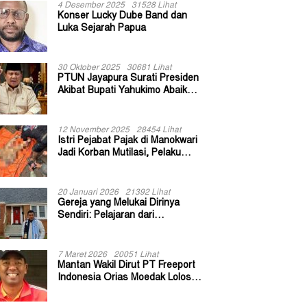
4 Desember 2025
31528 Lihat
Konser Lucky Dube Band dan
Luka Sejarah Papua
30 Oktober 2025
30681 Lihat
PTUN Jayapura Surati Presiden
Akibat Bupati Yahukimo Abaikan
Putusan Gugatan 139 Kepala
Kampung
12 November 2025
28454 Lihat
Istri Pejabat Pajak di Manokwari
Jadi Korban Mutilasi, Pelaku
Diduga Bekas Kuli Bangunan
20 Januari 2026
21392 Lihat
Gereja yang Melukai Dirinya
Sendiri: Pelajaran dari
Keuskupan Bogor
7 Maret 2026
20051 Lihat
Mantan Wakil Dirut PT Freeport
Indonesia Orias Moedak Lolos
Seleksi Administratif Calon ADK
OJK