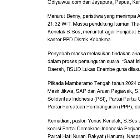
Odiyaiwuu.com dari Jayapura, Papua, Kam
Menurut Benny, peristiwa yang menimpa 
21.32 WIT. Massa pendukung Itaman Thag
Kenelak S.Sos, menuntut agar Penjabat 
kantor PPD Distrik Kobakma.
Penyebab massa melakukan tindakan anarki
dalam proses pemungutan suara. “Saat i
Daerah, RSUD Lukas Enembe guna dilakuk
Pilkada Mamberamo Tengah tahun 2024 diik
Mesir Jikwa, SAP dan Aruan Pagawak, S.P
Solidaritas Indonesia (
PSI), Partai
Partai 
Partai Persatuan Pembangunan (PPP), dan
Kemudian, paslon Yonas Kenelak, S.Sos d
koalisi Partai Demokrasi Indonesia Perju
Partai Hati Nurani Rakyat (Hanura), Nasd