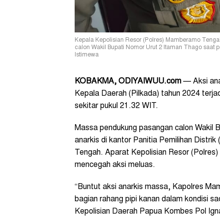
Kepala Kepolisian Resor (Polres) Mamberamo Teng
calon Wakil Bupati Nomor Urut 2 Itaman Thago saat 
Istimewa
KOBAKMA, ODIYAIWUU.com
— Aksi ana
Kepala Daerah (Pilkada) tahun 2024 terj
sekitar pukul 21.32 WIT.
Massa pendukung pasangan calon Wakil B
anarkis di kantor Panitia Pemilihan Dist
Tengah. Aparat Kepolisian Resor (Polres
mencegah aksi meluas.
“Buntut aksi anarkis massa, Kapolres 
bagian rahang pipi kanan dalam kondisi s
Kepolisian Daerah Papua Kombes Pol Ign