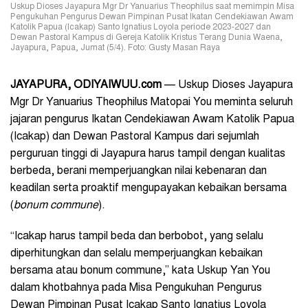
Uskup Dioses Jayapura Mgr Dr Yanuarius Theophilus saat memimpin Misa
Pengukuhan Pengurus Dewan Pimpinan Pusat Ikatan Cendekiawan Awam
Katolik Papua (Icakap) Santo Ignatius Loyola periode 2023-2027 dan
Dewan Pastoral Kampus di Gereja Katolik Kristus Terang Dunia Waena,
Jayapura, Papua, Jumat (5/4). Foto: Gusty Masan Raya
JAYAPURA, ODIYAIWUU.com
— Uskup Dioses Jayapura
Mgr Dr Yanuarius Theophilus Matopai You meminta seluruh
jajaran pengurus Ikatan Cendekiawan Awam Katolik Papua
(Icakap) dan Dewan Pastoral Kampus dari sejumlah
perguruan tinggi di Jayapura harus tampil dengan kualitas
berbeda, berani memperjuangkan nilai kebenaran dan
keadilan serta proaktif mengupayakan kebaikan bersama
(
bonum commune
).
“Icakap harus tampil beda dan berbobot, yang selalu
diperhitungkan dan selalu memperjuangkan kebaikan
bersama atau bonum commune,” kata Uskup Yan You
dalam khotbahnya pada Misa Pengukuhan Pengurus
Dewan Pimpinan Pusat Icakap Santo Ignatius Loyola