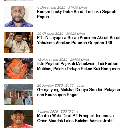
4 Desember 2025
31456 Lihat
Konser Lucky Dube Band dan Luka Sejarah
Papua
30 Oktober 2025
30628 Lihat
PTUN Jayapura Surati Presiden Akibat Bupati
Yahukimo Abaikan Putusan Gugatan 139
Kepala Kampung
12 November 2025
28408 Lihat
Istri Pejabat Pajak di Manokwari Jadi Korban
Mutilasi, Pelaku Diduga Bekas Kuli Bangunan
20 Januari 2026
21384 Lihat
Gereja yang Melukai Dirinya Sendiri: Pelajaran
dari Keuskupan Bogor
7 Maret 2026
20048 Lihat
Mantan Wakil Dirut PT Freeport Indonesia
Orias Moedak Lolos Seleksi Administratif
Calon ADK OJK