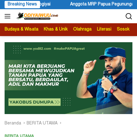
Langsung
Papua Pegunungan dan Forum Warga Papua Adukan Gubernur John 
Breaking News
ke
konten
Budaya & Wisata
Khas & Unik
Olahraga
Literasi
Sosok
B
Beranda
BERITA UTAMA
BERITA UTAMA