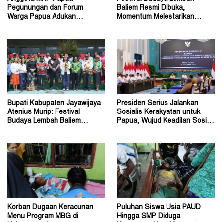
Pegunungan dan Forum
Baliem Resmi Dibuka,
Warga Papua Adukan
Momentum Melestarikan
Gubernur John Tabo ke KPK
Budaya Warisan Leluhur
Bupati Kabupaten Jayawijaya
Presiden Serius Jalankan
Atenius Murip: Festival
Sosialis Kerakyatan untuk
Budaya Lembah Baliem
Papua, Wujud Keadilan Sosial
Dongkrak UMKM
bagi Masyarakat
Korban Dugaan Keracunan
Puluhan Siswa Usia PAUD
Menu Program MBG di
Hingga SMP Diduga