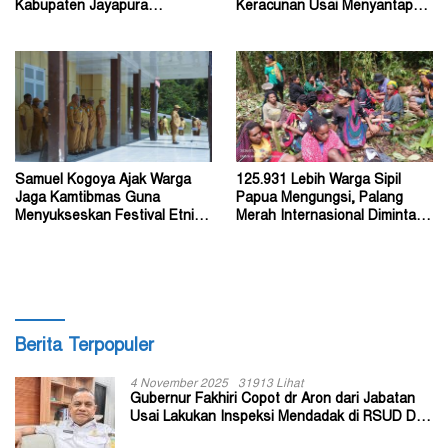
Kabupaten Jayapura
Keracunan Usai Menyantap
Diperkirakan Ratusan Orang
Menu Program MBG
Samuel Kogoya Ajak Warga
125.931 Lebih Warga Sipil
Jaga Kamtibmas Guna
Papua Mengungsi, Palang
Menyukseskan Festival Etnik
Merah Internasional Diminta
Religi dan HUT RI
Segera Turun Tangan
Berita Terpopuler
4 November 2025
31913 Lihat
Gubernur Fakhiri Copot dr Aron dari Jabatan
Usai Lakukan Inspeksi Mendadak di RSUD Dok
II Jayapura