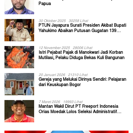
Papua
30 Oktober 2025
30258 Lihat
PTUN Jayapura Surati Presiden Akibat Bupati
Yahukimo Abaikan Putusan Gugatan 139
Kepala Kampung
12 November 2025
28006 Lihat
Istri Pejabat Pajak di Manokwari Jadi Korban
Mutilasi, Pelaku Diduga Bekas Kuli Bangunan
20 Januari 2026
21310 Lihat
Gereja yang Melukai Dirinya Sendiri: Pelajaran
dari Keuskupan Bogor
7 Maret 2026
19993 Lihat
Mantan Wakil Dirut PT Freeport Indonesia
Orias Moedak Lolos Seleksi Administratif
Calon ADK OJK