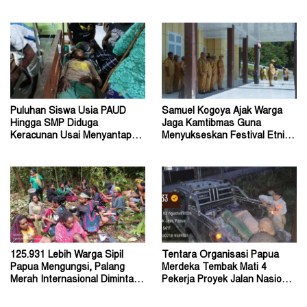
bagi Masyarakat
Diperkirakan Ratusan Orang
Puluhan Siswa Usia PAUD
Samuel Kogoya Ajak Warga
Hingga SMP Diduga
Jaga Kamtibmas Guna
Keracunan Usai Menyantap
Menyukseskan Festival Etnik
Menu Program MBG
Religi dan HUT RI
125.931 Lebih Warga Sipil
Tentara Organisasi Papua
Papua Mengungsi, Palang
Merdeka Tembak Mati 4
Merah Internasional Diminta
Pekerja Proyek Jalan Nasional
Segera Turun Tangan
di Kabupaten Tolikara