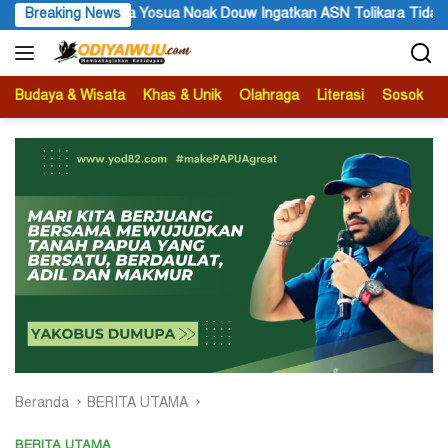
Langsung
 Ingatkan ASN Tolikara Tidak Mudah Terima Informasi yang Belum A
Breaking News
ke
konten
Budaya & Wisata
Khas & Unik
Olahraga
Literasi
Sosok
B
Beranda
BERITA UTAMA
BERITA UTAMA