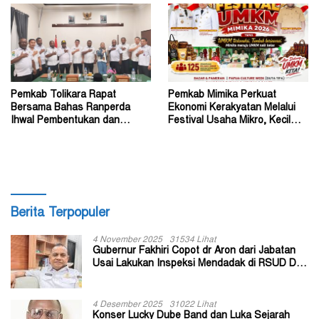
Pemkab Tolikara Rapat
Pemkab Mimika Perkuat
Bersama Bahas Ranperda
Ekonomi Kerakyatan Melalui
Ihwal Pembentukan dan
Festival Usaha Mikro, Kecil
Susunan Perangkat Daerah
dan Menengah 2026
Berita Terpopuler
4 November 2025
31534 Lihat
Gubernur Fakhiri Copot dr Aron dari Jabatan
Usai Lakukan Inspeksi Mendadak di RSUD Dok
II Jayapura
4 Desember 2025
31022 Lihat
Konser Lucky Dube Band dan Luka Sejarah