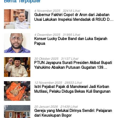
Berita Terpopuler
4 November 2025
32418 Lihat
Gubernur Fakhiri Copot dr Aron dari Jabatan
Usai Lakukan Inspeksi Mendadak di RSUD Dok
II Jayapura
4 Desember 2025
31995 Lihat
Konser Lucky Dube Band dan Luka Sejarah
Papua
30 Oktober 2025
31137 Lihat
PTUN Jayapura Surati Presiden Akibat Bupati
Yahukimo Abaikan Putusan Gugatan 139
Kepala Kampung
12 November 2025
28933 Lihat
Istri Pejabat Pajak di Manokwari Jadi Korban
Mutilasi, Pelaku Diduga Bekas Kuli Bangunan
20 Januari 2026
21439 Lihat
Gereja yang Melukai Dirinya Sendiri: Pelajaran
dari Keuskupan Bogor