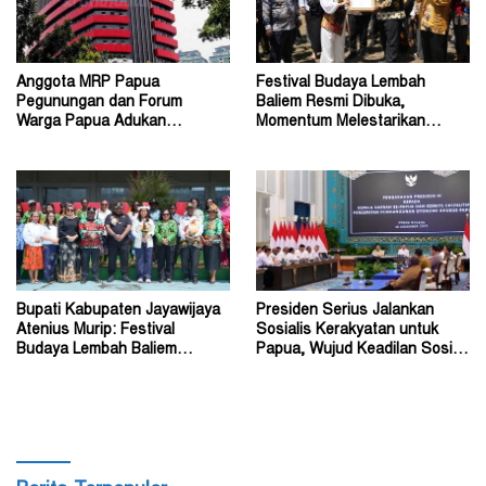
Anggota MRP Papua
Festival Budaya Lembah
Pegunungan dan Forum
Baliem Resmi Dibuka,
Warga Papua Adukan
Momentum Melestarikan
Gubernur John Tabo ke KPK
Budaya Warisan Leluhur
Bupati Kabupaten Jayawijaya
Presiden Serius Jalankan
Atenius Murip: Festival
Sosialis Kerakyatan untuk
Budaya Lembah Baliem
Papua, Wujud Keadilan Sosial
Dongkrak UMKM
bagi Masyarakat