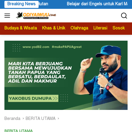
Langsung
ar dari Engels untuk Karl Marx
Breaking News
Peace Literacy Papua Gelar 
ke
konten
Budaya & Wisata
Khas & Unik
Olahraga
Literasi
Sosok
B
Beranda
BERITA UTAMA
BERITA UTAMA