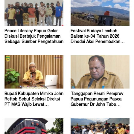
Peace Literacy Papua Gelar
Festival Budaya Lembah
Diskusi Bertajuk Pengalaman
Baliem ke-34 Tahun 2026
Sebagai Sumber Pengetahuan
Dinodai Aksi Penembakan
Oleh Orang Tak Dikenal
Bupati Kabupaten Mimika John
Tanggapan Resmi Pemprov
Rettob Sebut Seleksi Direksi
Papua Pegunungan Pasca
PT MAS Wajib Lewat
Gubernur Dr John Tabo
Mekanisme RUPS
Diadukan ke KPK RI