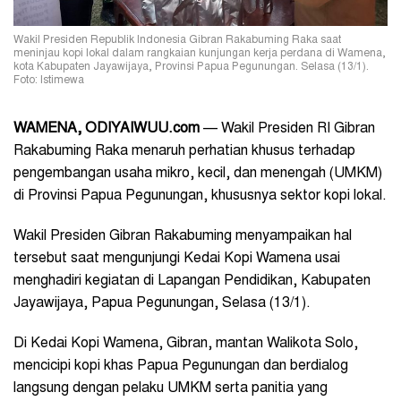
Wakil Presiden Republik Indonesia Gibran Rakabuming Raka saat
meninjau kopi lokal dalam rangkaian kunjungan kerja perdana di Wamena,
kota Kabupaten Jayawijaya, Provinsi Papua Pegunungan. Selasa (13/1).
Foto: Istimewa
WAMENA, ODIYAIWUU.com
— Wakil Presiden RI Gibran
Rakabuming Raka menaruh perhatian khusus terhadap
pengembangan usaha mikro, kecil, dan menengah (UMKM)
di Provinsi Papua Pegunungan, khususnya sektor kopi lokal.
Wakil Presiden Gibran Rakabuming menyampaikan hal
tersebut saat mengunjungi Kedai Kopi Wamena usai
menghadiri kegiatan di Lapangan Pendidikan, Kabupaten
Jayawijaya, Papua Pegunungan, Selasa (13/1).
Di Kedai Kopi Wamena, Gibran, mantan Walikota Solo,
mencicipi kopi khas Papua Pegunungan dan berdialog
langsung dengan pelaku UMKM serta panitia yang