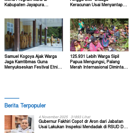
Kabupaten Jayapura
Keracunan Usai Menyantap
Diperkirakan Ratusan Orang
Menu Program MBG
Samuel Kogoya Ajak Warga
125.931 Lebih Warga Sipil
Jaga Kamtibmas Guna
Papua Mengungsi, Palang
Menyukseskan Festival Etnik
Merah Internasional Diminta
Religi dan HUT RI
Segera Turun Tangan
Berita Terpopuler
4 November 2025
31893 Lihat
Gubernur Fakhiri Copot dr Aron dari Jabatan
Usai Lakukan Inspeksi Mendadak di RSUD Dok
II Jayapura