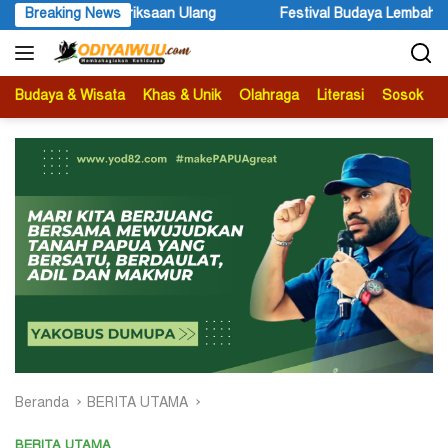
Langsung
 Budaya Lembah Baliem Resmi Dibuka, Momentum Melestarikan Budaya
Breaking News
ke
konten
Budaya & Wisata
Khas & Unik
Olahraga
Literasi
Sosok
B
Beranda
BERITA UTAMA
BERITA UTAMA