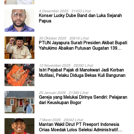
4 Desember 2025
31433 Lihat
Konser Lucky Dube Band dan Luka Sejarah
Papua
30 Oktober 2025
30616 Lihat
PTUN Jayapura Surati Presiden Akibat Bupati
Yahukimo Abaikan Putusan Gugatan 139
Kepala Kampung
12 November 2025
28392 Lihat
Istri Pejabat Pajak di Manokwari Jadi Korban
Mutilasi, Pelaku Diduga Bekas Kuli Bangunan
20 Januari 2026
21380 Lihat
Gereja yang Melukai Dirinya Sendiri: Pelajaran
dari Keuskupan Bogor
7 Maret 2026
20042 Lihat
Mantan Wakil Dirut PT Freeport Indonesia
Orias Moedak Lolos Seleksi Administratif