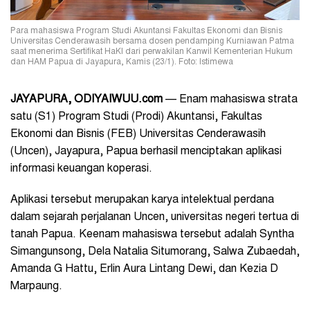
Para mahasiswa Program Studi Akuntansi Fakultas Ekonomi dan Bisnis
Universitas Cenderawasih bersama dosen pendamping Kurniawan Patma
saat menerima Sertifikat HaKI dari perwakilan Kanwil Kementerian Hukum
dan HAM Papua di Jayapura, Kamis (23/1). Foto: Istimewa
JAYAPURA, ODIYAIWUU.com
— Enam mahasiswa strata
satu (S1) Program Studi (Prodi) Akuntansi, Fakultas
Ekonomi dan Bisnis (FEB) Universitas Cenderawasih
(Uncen), Jayapura, Papua berhasil menciptakan aplikasi
informasi keuangan koperasi.
Aplikasi tersebut merupakan karya intelektual perdana
dalam sejarah perjalanan Uncen, universitas negeri tertua di
tanah Papua. Keenam mahasiswa tersebut adalah Syntha
Simangunsong, Dela Natalia Situmorang, Salwa Zubaedah,
Amanda G Hattu, Erlin Aura Lintang Dewi, dan Kezia D
Marpaung.