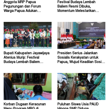
Anggota MRP Papua
Festival Budaya Lembah
Pegunungan dan Forum
Baliem Resmi Dibuka,
Warga Papua Adukan
Momentum Melestarikan
Gubernur John Tabo ke KPK
Budaya Warisan Leluhur
Bupati Kabupaten Jayawijaya
Presiden Serius Jalankan
Atenius Murip: Festival
Sosialis Kerakyatan untuk
Budaya Lembah Baliem
Papua, Wujud Keadilan Sosial
Dongkrak UMKM
bagi Masyarakat
Korban Dugaan Keracunan
Puluhan Siswa Usia PAUD
Menu Program MBG di
Hingga SMP Diduga