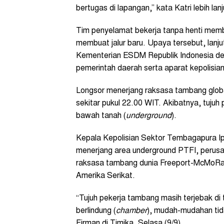
bertugas di lapangan,” kata Katri lebih lanj
Tim penyelamat bekerja tanpa henti memb
membuat jalur baru. Upaya tersebut, lanj
Kementerian ESDM Republik Indonesia d
pemerintah daerah serta aparat kepolisian
Longsor menerjang raksasa tambang global
sekitar pukul 22.00 WIT. Akibatnya, tujuh
bawah tanah (
underground
).
Kepala Kepolisian Sektor Tembagapura Ip
menerjang area underground PTFI, perusa
raksasa tambang dunia Freeport-McMoRan 
Amerika Serikat.
“Tujuh pekerja tambang masih terjebak d
berlindung (
chamber
), mudah-mudahan tida
Firman di Timika, Selasa (9/9).