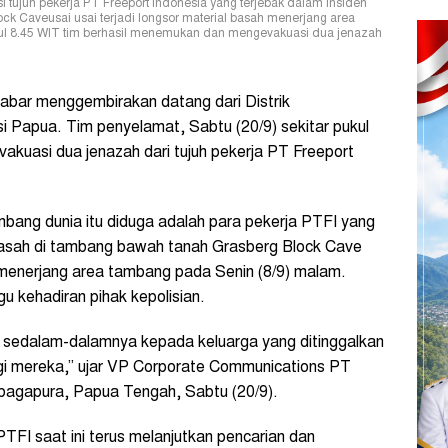
ujuh pekerja PT Freeport Indonesia yang terjebak dalam insiden
ck Caveusai usai terjadi longsor material basah menerjang area
ukul 8.45 WIT tim berhasil menemukan dan mengevakuasi dua jenazah
bar menggembirakan datang dari Distrik
 Papua. Tim penyelamat, Sabtu (20/9) sekitar pukul
kuasi dua jenazah dari tujuh pekerja PT Freeport
mbang dunia itu diduga adalah para pekerja PTFI yang
basah di
tambang bawah tanah
Grasberg Block Cave
h menerjang area tambang pada Senin (8/9) malam.
u kehadiran pihak kepolisian.
sedalam-dalamnya kepada keluarga yang ditinggalkan
i mereka,” ujar VP Corporate Communications PT
embagapura, Papua Tengah, Sabtu (20/9).
PTFI saat ini terus melanjutkan pencarian dan