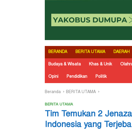
BERANDA
BERITA UTAMA
DAERAH
Budaya & Wisata
Khas & Unik
Olahr
Opini
Pendidikan
Politik
Beranda
BERITA UTAMA
BERITA UTAMA
Tim Temukan 2 Jenazah
Indonesia yang Terjeb