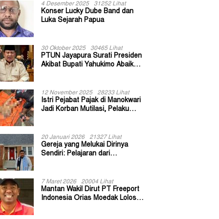
4 Desember 2025
31252 Lihat
Konser Lucky Dube Band dan
Luka Sejarah Papua
30 Oktober 2025
30465 Lihat
PTUN Jayapura Surati Presiden
Akibat Bupati Yahukimo Abaikan
Putusan Gugatan 139 Kepala
Kampung
12 November 2025
28233 Lihat
Istri Pejabat Pajak di Manokwari
Jadi Korban Mutilasi, Pelaku
Diduga Bekas Kuli Bangunan
20 Januari 2026
21327 Lihat
Gereja yang Melukai Dirinya
Sendiri: Pelajaran dari
Keuskupan Bogor
7 Maret 2026
20004 Lihat
Mantan Wakil Dirut PT Freeport
Indonesia Orias Moedak Lolos
Seleksi Administratif Calon ADK
OJK