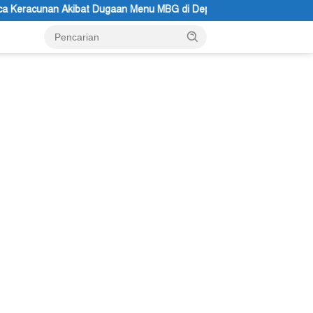
gaan Menu MBG di Depapre
Bupati Kabupaten Jayawijaya Ate