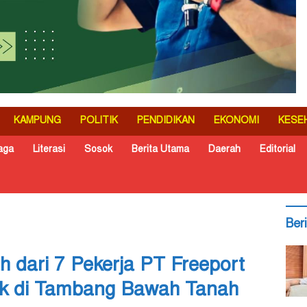
KAMPUNG
POLITIK
PENDIDIKAN
EKONOMI
KESE
aga
Literasi
Sosok
Berita Utama
Daerah
Editorial
Ber
 dari 7 Pekerja PT Freeport
ak di Tambang Bawah Tanah