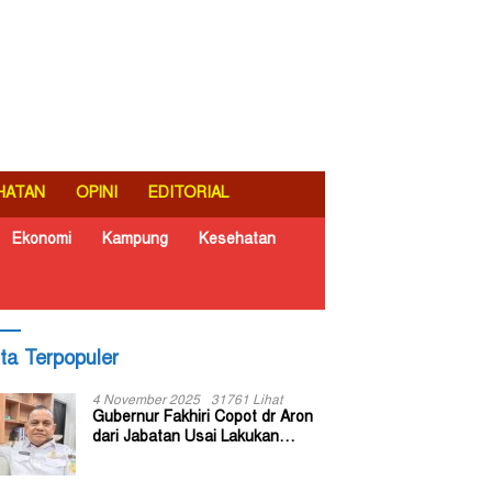
HATAN
OPINI
EDITORIAL
Ekonomi
Kampung
Kesehatan
ita Terpopuler
4 November 2025
31761 Lihat
Gubernur Fakhiri Copot dr Aron
dari Jabatan Usai Lakukan
Inspeksi Mendadak di RSUD Dok
II Jayapura