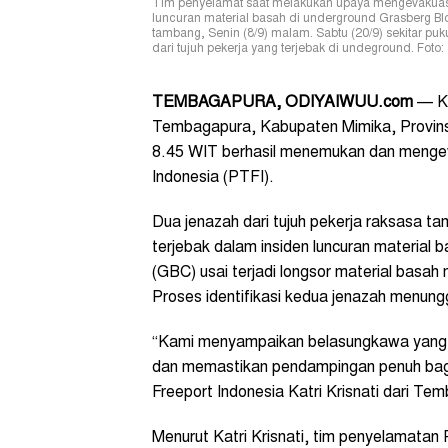
Tim penyelamat saat melakukan upaya mengevakuasi t
luncuran material basah di underground Grasberg Blo
tambang, Senin (8/9) malam. Sabtu (20/9) sekitar p
dari tujuh pekerja yang terjebak di undeground. Foto:
TEMBAGAPURA, ODIYAIWUU.com
— Ka
Tembagapura, Kabupaten Mimika, Provinsi
8.45 WIT berhasil menemukan dan mengeva
Indonesia (PTFI).
Dua jenazah dari tujuh pekerja raksasa ta
terjebak dalam insiden luncuran material 
(
GBC) usai terjadi longsor material basa
Proses identifikasi kedua jenazah menungg
“Kami menyampaikan belasungkawa yang 
dan memastikan pendampingan penuh bag
Freeport Indonesia Katri Krisnati dari T
Menurut Katri Krisnati, tim penyelamatan 