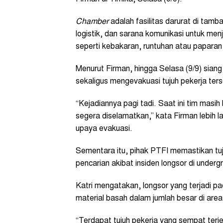
Chamber
adalah fasilitas darurat di tamb
logistik, dan sarana komunikasi untuk menj
seperti kebakaran, runtuhan atau paparan
Menurut Firman, hingga Selasa (9/9) siang
sekaligus mengevakuasi tujuh pekerja ters
“Kejadiannya pagi tadi. Saat ini tim masih
segera diselamatkan,” kata Firman lebih l
upaya evakuasi.
Sementara itu, pihak PTFI memastikan tu
pencarian akibat insiden longsor di under
Katri mengatakan, longsor yang terjadi pad
material basah dalam jumlah besar di ar
“Terdapat tujuh pekerja yang sempat terje