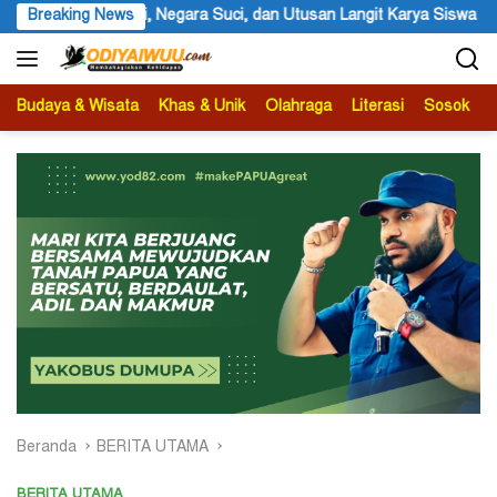
Langsung
n Langit Karya Siswa dan Siswi SMA Negeri 1 Dogiyai
Breaking News
Anggot
ke
konten
Budaya & Wisata
Khas & Unik
Olahraga
Literasi
Sosok
B
Beranda
BERITA UTAMA
BERITA UTAMA