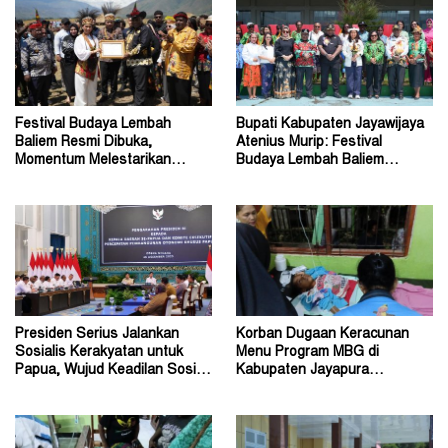
Festival Budaya Lembah
Bupati Kabupaten Jayawijaya
Baliem Resmi Dibuka,
Atenius Murip: Festival
Momentum Melestarikan
Budaya Lembah Baliem
Budaya Warisan Leluhur
Dongkrak UMKM
Presiden Serius Jalankan
Korban Dugaan Keracunan
Sosialis Kerakyatan untuk
Menu Program MBG di
Papua, Wujud Keadilan Sosial
Kabupaten Jayapura
bagi Masyarakat
Diperkirakan Ratusan Orang