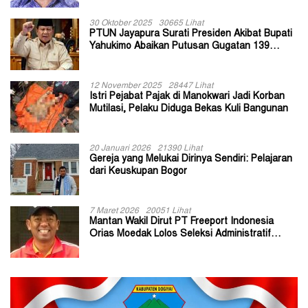
30 Oktober 2025
30665 Lihat
PTUN Jayapura Surati Presiden Akibat Bupati
Yahukimo Abaikan Putusan Gugatan 139
Kepala Kampung
12 November 2025
28447 Lihat
Istri Pejabat Pajak di Manokwari Jadi Korban
Mutilasi, Pelaku Diduga Bekas Kuli Bangunan
20 Januari 2026
21390 Lihat
Gereja yang Melukai Dirinya Sendiri: Pelajaran
dari Keuskupan Bogor
7 Maret 2026
20051 Lihat
Mantan Wakil Dirut PT Freeport Indonesia
Orias Moedak Lolos Seleksi Administratif
Calon ADK OJK