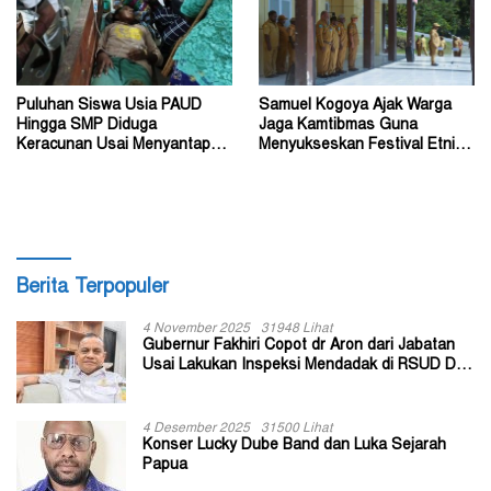
Puluhan Siswa Usia PAUD
Samuel Kogoya Ajak Warga
Hingga SMP Diduga
Jaga Kamtibmas Guna
Keracunan Usai Menyantap
Menyukseskan Festival Etnik
Menu Program MBG
Religi dan HUT RI
Berita Terpopuler
4 November 2025
31948 Lihat
Gubernur Fakhiri Copot dr Aron dari Jabatan
Usai Lakukan Inspeksi Mendadak di RSUD Dok
II Jayapura
4 Desember 2025
31500 Lihat
Konser Lucky Dube Band dan Luka Sejarah
Papua