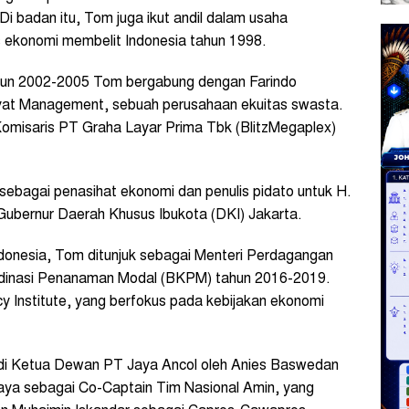
 badan itu, Tom juga ikut andil dalam usaha
s ekonomi membelit Indonesia tahun 1998.
ahun 2002-2005 Tom bergabung dengan Farindo
uvat Management, sebuah perusahaan ekuitas swasta.
Komisaris PT Graha Layar Prima Tbk (BlitzMegaplex)
ebagai penasihat ekonomi dan penulis pidato untuk H.
Gubernur Daerah Khusus Ibukota (DKI) Jakarta.
ndonesia, Tom ditunjuk sebagai Menteri Perdagangan
dinasi Penanaman Modal (BKPM) tahun 2016-2019.
cy Institute, yang berfokus pada kebijakan ekonomi
di Ketua Dewan PT Jaya Ancol oleh Anies Baswedan
caya sebagai Co-Captain Tim Nasional Amin, yang