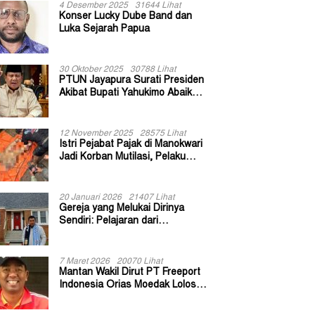
4 Desember 2025
31644 Lihat
Konser Lucky Dube Band dan
Luka Sejarah Papua
30 Oktober 2025
30788 Lihat
PTUN Jayapura Surati Presiden
Akibat Bupati Yahukimo Abaikan
Putusan Gugatan 139 Kepala
Kampung
12 November 2025
28575 Lihat
Istri Pejabat Pajak di Manokwari
Jadi Korban Mutilasi, Pelaku
Diduga Bekas Kuli Bangunan
20 Januari 2026
21407 Lihat
Gereja yang Melukai Dirinya
Sendiri: Pelajaran dari
Keuskupan Bogor
7 Maret 2026
20070 Lihat
Mantan Wakil Dirut PT Freeport
Indonesia Orias Moedak Lolos
Seleksi Administratif Calon ADK
OJK