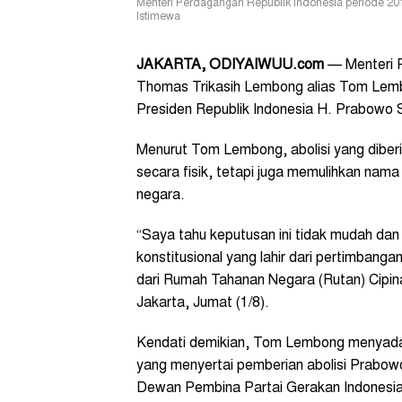
Menteri Perdagangan Republik Indonesia periode 2
Istimewa
JAKARTA, ODIYAIWUU.com
—
Menteri 
Thomas Trikasih Lembong alias Tom Lembo
Presiden Republik Indonesia H. Prabowo 
Menurut Tom Lembong, abolisi yang diber
secara fisik, tetapi juga memulihkan na
negara.
“Saya tahu keputusan ini tidak mudah da
konstitusional yang lahir dari pertimban
dari Rumah Tahanan Negara (Rutan) Cipi
Jakarta, Jumat (1/8).
Kendati demikian, Tom Lembong menyadar
yang menyertai pemberian abolisi Prabow
Dewan Pembina Partai Gerakan Indonesia