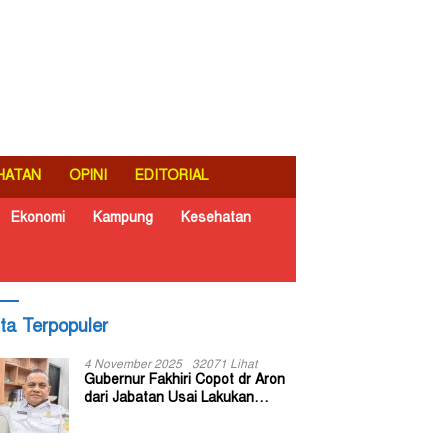
HATAN
OPINI
EDITORIAL
Ekonomi
Kampung
Kesehatan
ita Terpopuler
4 November 2025
32071 Lihat
Gubernur Fakhiri Copot dr Aron
dari Jabatan Usai Lakukan
Inspeksi Mendadak di RSUD Dok
II Jayapura