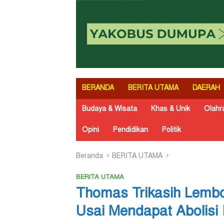
BERANDA
BERITA UTAMA
DAERAH
Budaya & Wisata
Khas & Unik
Olahr
Opini
Pendidikan
Politik
Beranda
BERITA UTAMA
BERITA UTAMA
Thomas Trikasih Lembo
Usai Mendapat Abolisi