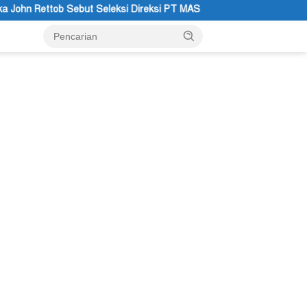
si Direksi PT MAS Wajib Lewat Mekanisme RUPS
Tanggapan 