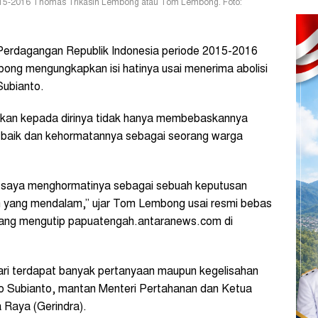
015-2016 Thomas Trikasih Lembong atau Tom Lembong. Foto:
Perdagangan Republik Indonesia periode 2015-2016
ng mengungkapkan isi hatinya usai menerima abolisi
Subianto.
ikan kepada dirinya tidak hanya membebaskannya
ma baik dan kehormatannya sebagai seorang warga
n saya menghormatinya sebagai sebuah keputusan
gan yang mendalam,” ujar Tom Lembong usai resmi bebas
nang mengutip papuatengah.antaranews.com di
i terdapat banyak pertanyaan maupun kegelisahan
o Subianto, mantan Menteri Pertahanan dan Ketua
 Raya (Gerindra).