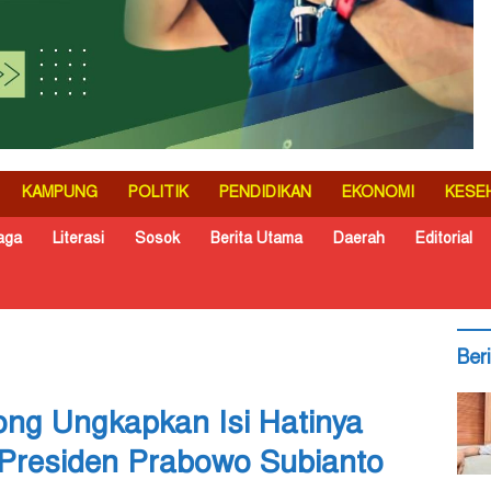
KAMPUNG
POLITIK
PENDIDIKAN
EKONOMI
KESE
aga
Literasi
Sosok
Berita Utama
Daerah
Editorial
Ber
ng Ungkapkan Isi Hatinya
 Presiden Prabowo Subianto