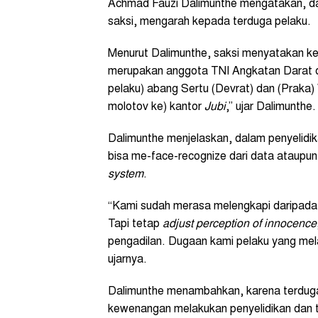
Achmad Fauzi Dalimunthe mengatakan, dar
saksi, mengarah kepada terduga pelaku.
Menurut Dalimunthe, saksi menyatakan ke
merupakan anggota TNI Angkatan Darat da
pelaku) abang Sertu (Devrat) dan (Prak
molotov ke) kantor
Jubi
,” ujar Dalimunthe
Dalimunthe menjelaskan, dalam penyelid
bisa me-face-recognize dari data ataupu
system
.
“Kami sudah merasa melengkapi daripada 
Tapi tetap
adjust perception of innocence
pengadilan. Dugaan kami pelaku yang mela
ujarnya.
Dalimunthe menambahkan, karena terduga
kewenangan melakukan penyelidikan dan ta