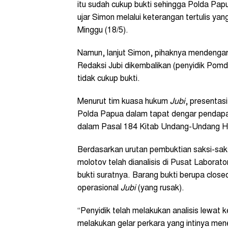
itu sudah cukup bukti sehingga Polda P
ujar Simon melalui keterangan tertulis ya
Minggu (18/5).
Namun, lanjut Simon, pihaknya mendenga
Redaksi Jubi dikembalikan (penyidik Pom
tidak cukup bukti.
Menurut tim kuasa hukum
Jubi
, presentas
Polda Papua dalam tapat dengar pendapat
dalam Pasal 184 Kitab Undang-Undang 
Berdasarkan urutan pembuktian saksi-saks
molotov telah dianalisis di Pusat Laborator
bukti suratnya. Barang bukti berupa close
operasional
Jubi
(yang rusak).
“Penyidik telah melakukan analisis lewat 
melakukan gelar perkara yang intinya me