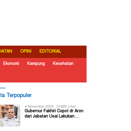
HATAN
OPINI
EDITORIAL
Ekonomi
Kampung
Kesehatan
ita Terpopuler
4 November 2025
31986 Lihat
Gubernur Fakhiri Copot dr Aron
dari Jabatan Usai Lakukan
Inspeksi Mendadak di RSUD Dok
II Jayapura