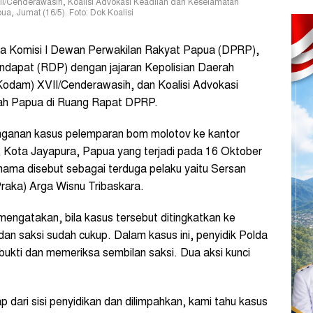
/Cenderawasih, Koalisi Advokasi Keadilan dan Keselamatan
a, Jumat (16/5). Foto: Dok Koalisi
 Komisi I Dewan Perwakilan Rakyat Papua (DPRP),
ndapat (RDP) dengan jajaran Kepolisian Daerah
Kodam) XVII/Cenderawasih, dan Koalisi Advokasi
nah Papua di Ruang Rapat DPRP.
anan kasus pelemparan bom molotov ke kantor
 Kota Jayapura, Papua yang terjadi pada 16 Oktober
 nama disebut sebagai terduga pelaku yaitu Sersan
(Praka) Arga Wisnu Tribaskara.
engatakan, bila kasus tersebut ditingkatkan ke
 dan saksi sudah cukup. Dalam kasus ini, penyidik Polda
ukti dan memeriksa sembilan saksi. Dua aksi kunci
p dari sisi penyidikan dan dilimpahkan, kami tahu kasus