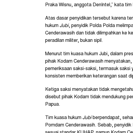
Praka Wisnu, anggota DenIntel,” kata ti
Atas dasar penyidikan tersebut karena ter
hukum
Jubi
, penyidik Polda Polda melim
Cenderawasih dan tidak dilimpahkan ke ke
peradilan militer, bukan sipil.
Menurut tim kuasa hukum Jubi, dalam pre
pihak Kodam Cenderawasih menyatakan, be
pemeriksaan saksi-saksi, termasuk saksi y
konsisten memberikan keterangan saat di
Ketiga saksi menyatakan tidak mengetahui
disebut pihak Kodam tidak mendukung pem
Papua.
Tim kuasa hukum
Jubi
berpendapat, sehar
Pomdam Cenderawasih. Sebab, penyidik 
sesuai standar KUHAP, namun Kodam Cen