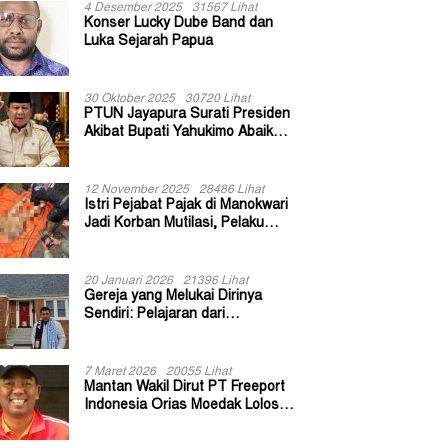
4 Desember 2025
31567 Lihat
Konser Lucky Dube Band dan
Luka Sejarah Papua
30 Oktober 2025
30720 Lihat
PTUN Jayapura Surati Presiden
Akibat Bupati Yahukimo Abaikan
Putusan Gugatan 139 Kepala
Kampung
12 November 2025
28486 Lihat
Istri Pejabat Pajak di Manokwari
Jadi Korban Mutilasi, Pelaku
Diduga Bekas Kuli Bangunan
20 Januari 2026
21396 Lihat
Gereja yang Melukai Dirinya
Sendiri: Pelajaran dari
Keuskupan Bogor
7 Maret 2026
20055 Lihat
Mantan Wakil Dirut PT Freeport
Indonesia Orias Moedak Lolos
Seleksi Administratif Calon ADK
OJK