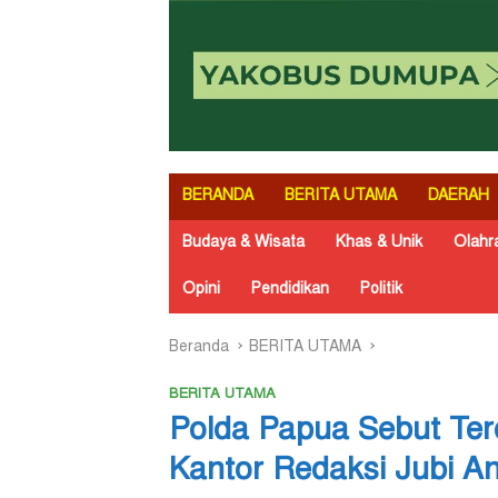
BERANDA
BERITA UTAMA
DAERAH
Budaya & Wisata
Khas & Unik
Olahr
Opini
Pendidikan
Politik
Beranda
BERITA UTAMA
BERITA UTAMA
Polda Papua Sebut Ter
Kantor Redaksi Jubi A