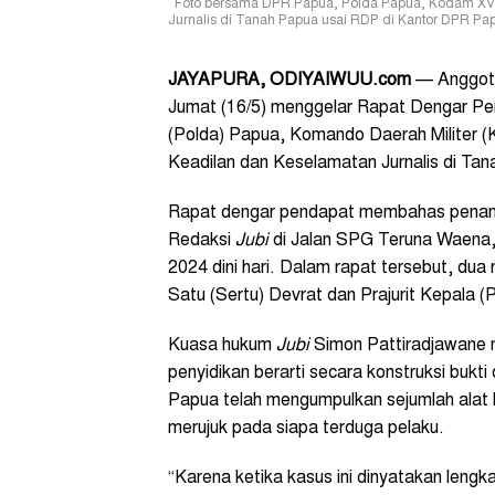
Foto bersama DPR Papua, Polda Papua, Kodam XVII
Jurnalis di Tanah Papua usai RDP di Kantor DPR Papu
JAYAPURA, ODIYAIWUU.com
— Anggota
Jumat (16/5) menggelar Rapat Dengar Pe
(Polda) Papua, Komando Daerah Militer (
Keadilan dan Keselamatan Jurnalis di Ta
Rapat dengar pendapat membahas penang
Redaksi
Jubi
di Jalan SPG Teruna Waena,
2024 dini hari. Dalam rapat tersebut, dua
Satu (Sertu) Devrat dan Prajurit Kepala 
Kuasa hukum
Jubi
Simon Pattiradjawane m
penyidikan berarti secara konstruksi bukti
Papua telah mengumpulkan sejumlah alat b
merujuk pada siapa terduga pelaku.
“Karena ketika kasus ini dinyatakan lengka