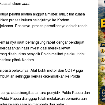
m kuasa hukum
Jubi
.
duga pelaku adalah anggota militer, lanjut tim kuasa
pahkan proses hukum selanjutnya ke Kodam
jaksaan. Pasalnya, proses peradilannya adalah ranah
sentasinya saat berlangsung rapat dengar pendapat
rdasarkan hasil investigasi mereka lewat
ang disebutkan penyidik Polda melihat pelaku, tidak
periksa pihak Kodam.
 pasti pelakunya. Alat bukti motor dan CCTV juga
buktian sehingga berkas dikembalikan ke Polda
usnya ada sinergitas antara penyidik Polda Papua dan
Polda Papua dianggap telah melakukan pemeriksaan
derawasih seakan membela dari pelaku.