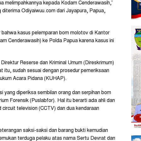
apua melimpahkannya kepada Kodam Cenderawasih,”
ng diterima Odiyaiwuu.com dari Jayapura, Papua,
r bahwa kasus pelemparan bom molotov di Kantor
dam Cenderawasih) ke Polda Papua karena kasus ini
i Direktur Reserse dan Kriminal Umum (Direskrimum)
 itu, sudah sesuai dengan prosedur pemeriksaan
Hukum Acara Pidana (KUHAP).
i yang diperiksa sembilan orang dan serpihan bom
ium Forensik (Puslabfor). Hal itu berarti ada ahli dan
d circuit television (CCTV) dan dua kendaraan
keterangan saksi-saksi dan barang bukti kemudian
nemukan terduga pelaku atas nama Sertu Devrat dan