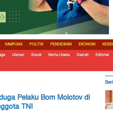
KAMPUNG
POLITIK
PENDIDIKAN
EKONOMI
KESE
aga
Literasi
Sosok
Berita Utama
Daerah
Editorial
Ber
duga Pelaku Bom Molotov di
nggota TNI