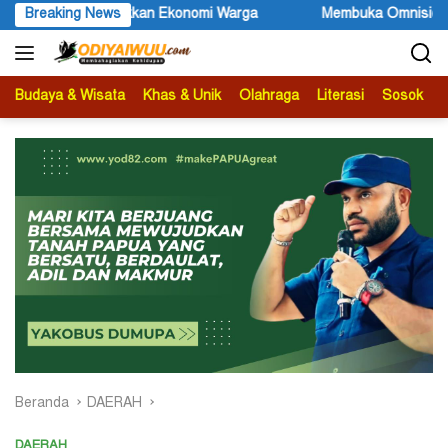
Langsung
Breaking News
Membuka Omnisida dalam Tubuh Negara Indonesia (2)
ke
konten
Budaya & Wisata
Khas & Unik
Olahraga
Literasi
Sosok
B
Beranda
DAERAH
DAERAH