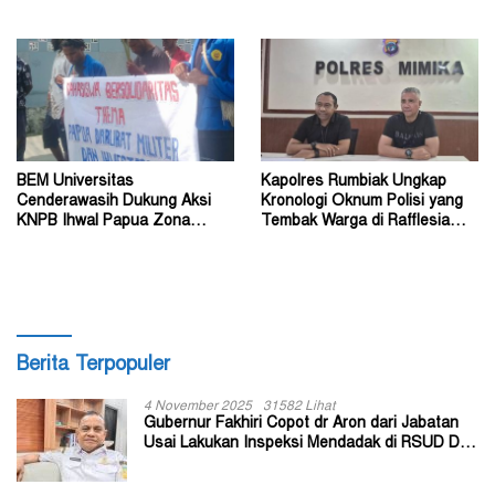
Dokumen Digital
Sektor Strategis
BEM Universitas
Kapolres Rumbiak Ungkap
Cenderawasih Dukung Aksi
Kronologi Oknum Polisi yang
KNPB Ihwal Papua Zona
Tembak Warga di Rafflesia
Darurat Militer dan
Residence Timika
Kemanusiaan
Berita Terpopuler
4 November 2025
31582 Lihat
Gubernur Fakhiri Copot dr Aron dari Jabatan
Usai Lakukan Inspeksi Mendadak di RSUD Dok
II Jayapura