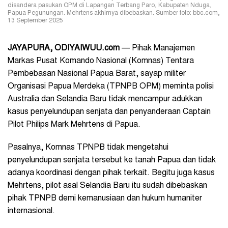
disandera pasukan OPM di Lapangan Terbang Paro, Kabupaten Nduga,
Papua Pegunungan. Mehrtens akhirnya dibebaskan. Sumber foto: bbc.com,
13 September 2025
JAYAPURA, ODIYAIWUU.com
— Pihak Manajemen
Markas Pusat Komando Nasional (Komnas) Tentara
Pembebasan Nasional Papua Barat, sayap militer
Organisasi Papua Merdeka (TPNPB OPM) meminta polisi
Australia dan Selandia Baru tidak mencampur adukkan
kasus penyelundupan senjata dan penyanderaan Captain
Pilot Philips Mark Mehrtens di Papua.
Pasalnya, Komnas TPNPB tidak mengetahui
penyelundupan senjata tersebut ke tanah Papua dan tidak
adanya koordinasi dengan pihak terkait. Begitu juga kasus
Mehrtens, pilot asal Selandia Baru itu sudah dibebaskan
pihak TPNPB demi kemanusiaan dan hukum humaniter
internasional.