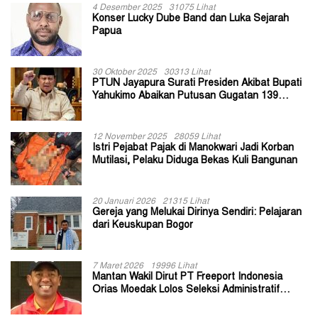
4 Desember 2025
31075 Lihat
Konser Lucky Dube Band dan Luka Sejarah
Papua
30 Oktober 2025
30313 Lihat
PTUN Jayapura Surati Presiden Akibat Bupati
Yahukimo Abaikan Putusan Gugatan 139
Kepala Kampung
12 November 2025
28059 Lihat
Istri Pejabat Pajak di Manokwari Jadi Korban
Mutilasi, Pelaku Diduga Bekas Kuli Bangunan
20 Januari 2026
21315 Lihat
Gereja yang Melukai Dirinya Sendiri: Pelajaran
dari Keuskupan Bogor
7 Maret 2026
19996 Lihat
Mantan Wakil Dirut PT Freeport Indonesia
Orias Moedak Lolos Seleksi Administratif
Calon ADK OJK