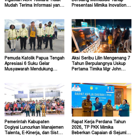
Ingatkan ASN Tolikara Tidak
Bersaing Memasuki Tahap
Mudah Terima Informasi yang
Presentasi Mimika Inovation
Belum Akurat
Week 2026
Pemuda Katolik Papua Tengah
Aksi Seribu Lilin Mengenang 7
Apresiasi 6 Suku Gelar
Tahun Berpulangnya Uskup
Musyawarah Mendukung
Pertama Timika Mgr John
Perda Jadi Acuan Dewan
Philip Saklil, Pr
Pemerintah Kabupaten
Rapat Kerja Perdana Tahun
Dogiyai Luncurkan Manajemen
2026, TP PKK Mimika
Talenta, E-Kinerja, dan Sistem
Beberkan Capaian di Sejumlah