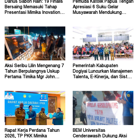
Darius Sabon Rain: 19 Finalis
Pemuda Katolik Papua Tengah
Bersaing Memasuki Tahap
Apresiasi 6 Suku Gelar
Presentasi Mimika Inovation
Musyawarah Mendukung
Week 2026
Perda Jadi Acuan Dewan
Aksi Seribu Lilin Mengenang 7
Pemerintah Kabupaten
Tahun Berpulangnya Uskup
Dogiyai Luncurkan Manajemen
Pertama Timika Mgr John
Talenta, E-Kinerja, dan Sistem
Philip Saklil, Pr
Dokumen Digital
Rapat Kerja Perdana Tahun
BEM Universitas
2026, TP PKK Mimika
Cenderawasih Dukung Aksi