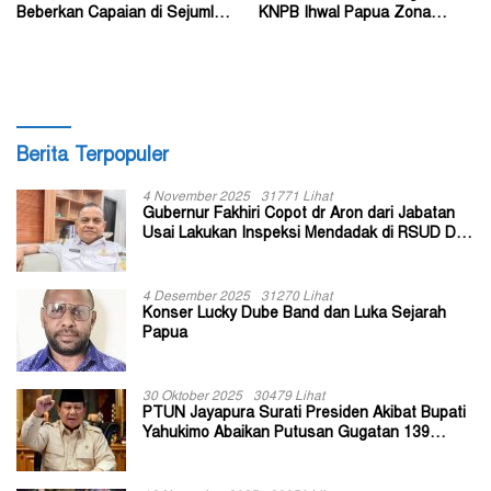
Beberkan Capaian di Sejumlah
KNPB Ihwal Papua Zona
Sektor Strategis
Darurat Militer dan
Kemanusiaan
Berita Terpopuler
4 November 2025
31771 Lihat
Gubernur Fakhiri Copot dr Aron dari Jabatan
Usai Lakukan Inspeksi Mendadak di RSUD Dok
II Jayapura
4 Desember 2025
31270 Lihat
Konser Lucky Dube Band dan Luka Sejarah
Papua
30 Oktober 2025
30479 Lihat
PTUN Jayapura Surati Presiden Akibat Bupati
Yahukimo Abaikan Putusan Gugatan 139
Kepala Kampung