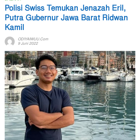
Polisi Swiss Temukan Jenazah Eril,
Putra Gubernur Jawa Barat Ridwan
Kamil
ODIYAIWUU.com
9 Juni 2022