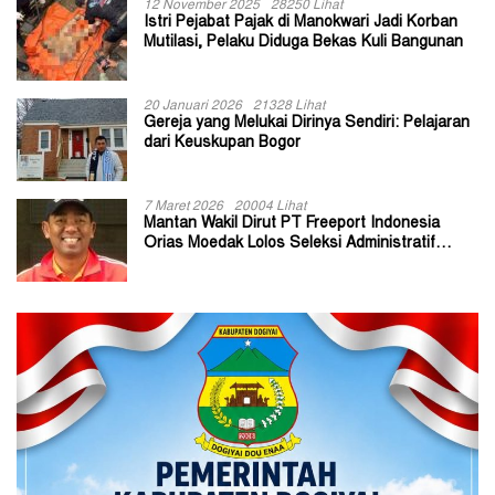
12 November 2025
28250 Lihat
Istri Pejabat Pajak di Manokwari Jadi Korban
Mutilasi, Pelaku Diduga Bekas Kuli Bangunan
20 Januari 2026
21328 Lihat
Gereja yang Melukai Dirinya Sendiri: Pelajaran
dari Keuskupan Bogor
7 Maret 2026
20004 Lihat
Mantan Wakil Dirut PT Freeport Indonesia
Orias Moedak Lolos Seleksi Administratif
Calon ADK OJK