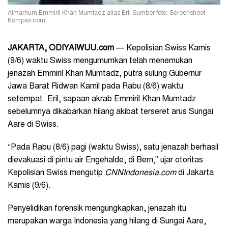
Almarhum Emmiril Khan Mumtadz alias Eril Sumber foto: Screenshoot
Kompas.com
JAKARTA
, ODIYAIWUU.com
— Kepolisian Swiss Kamis
(9/6) waktu Swiss mengumumkan telah menemukan
jenazah Emmiril Khan Mumtadz, putra sulung Gubernur
Jawa Barat Ridwan Kamil pada Rabu (8/6) waktu
setempat. Eril, sapaan akrab Emmiril Khan Mumtadz
sebelumnya dikabarkan hilang akibat terseret arus Sungai
Aare di Swiss.
“Pada Rabu (8/6) pagi (waktu Swiss), satu jenazah berhasil
dievakuasi di pintu air Engehalde, di Bern,” ujar otoritas
Kepolisian Swiss mengutip
CNNIndonesia.com
di Jakarta
Kamis (9/6).
Penyelidikan forensik mengungkapkan, jenazah itu
merupakan warga Indonesia yang hilang di Sungai Aare,