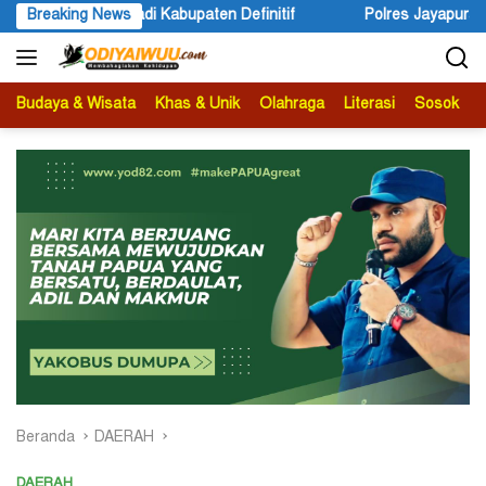
Langsung
nitif
Breaking News
Polres Jayapura Lakukan Penyelidikan Pasca Keracu
ke
konten
Budaya & Wisata
Khas & Unik
Olahraga
Literasi
Sosok
B
Beranda
DAERAH
DAERAH