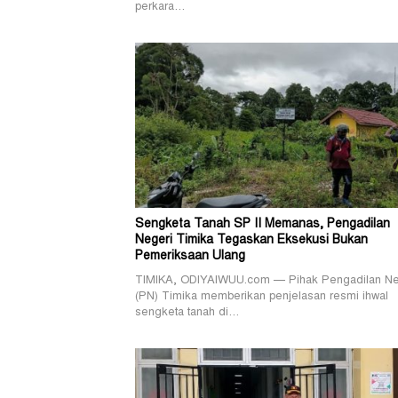
perkara…
Sengketa Tanah SP II Memanas, Pengadilan
Negeri Timika Tegaskan Eksekusi Bukan
Pemeriksaan Ulang
TIMIKA, ODIYAIWUU.com — Pihak Pengadilan Ne
(PN) Timika memberikan penjelasan resmi ihwal
sengketa tanah di…