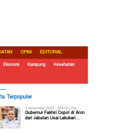
HATAN
OPINI
EDITORIAL
Ekonomi
Kampung
Kesehatan
ita Terpopuler
4 November 2025
32410 Lihat
Gubernur Fakhiri Copot dr Aron
dari Jabatan Usai Lakukan
Inspeksi Mendadak di RSUD Dok
II Jayapura