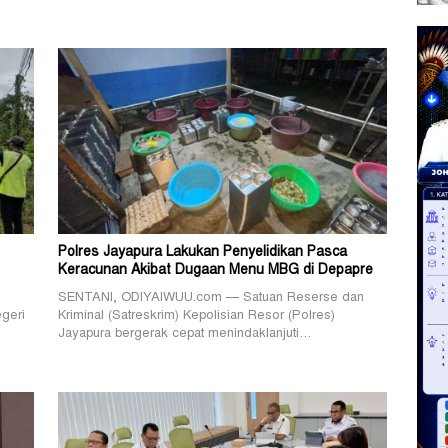
Polres Jayapura Lakukan Penyelidikan Pasca
Keracunan Akibat Dugaan Menu MBG di Depapre
SENTANI, ODIYAIWUU.com — Satuan Reserse dan
geri
Kriminal (Satreskrim) Kepolisian Resor (Polres)
Jayapura bergerak cepat menindaklanjuti…