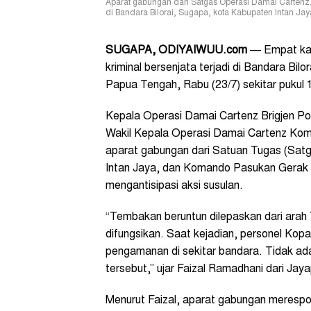
Aparat gabungan dari Satgas Operasi Damai Cartenz, 
di Bandara Bilorai, Sugapa, kota Kabupaten Intan Jay
SUGAPA, ODIYAIWUU.com
— Empat kal
kriminal bersenjata terjadi di Bandara Bil
Papua Tengah, Rabu (23/7) sekitar pukul 
Kepala Operasi Damai Cartenz Brigjen Po
Wakil Kepala Operasi Damai Cartenz Ko
aparat gabungan dari Satuan Tugas (Satg
Intan Jaya, dan Komando Pasukan Gerak 
mengantisipasi aksi susulan.
“Tembakan beruntun dilepaskan dari arah 
difungsikan. Saat kejadian, personel Kop
pengamanan di sekitar bandara. Tidak ada
tersebut,” ujar Faizal Ramadhani dari Jay
Menurut Faizal, aparat gabungan meresp