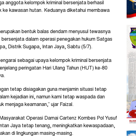
a anggota kelompok kriminal bersenjata berhasil
suk ke kawasan hutan. Keduanya diketahui membawa
merupakan bentuk balas dendam menyusul tewasnya
l bersenjata dalam operasi penegakan hukum Satgas
, Distrik Sugapa, Intan Jaya, Sabtu (5/7).
ditengarai sebagai upaya kelompok kriminal bersenjata
njelang peringatan Hari Ulang Tahun (HUT) ke-80
ya.
gan tetap disiagakan guna menjamin situasi tetap
alam kejadian ini, namun kami tetap waspada dan
uk menjaga keamanan,” ujar Faizal.
 Masyarakat Operasi Damai Cartenz Kombes Pol Yusuf
ntan Jaya tetap tenang, meningkatkan kewaspadaan,
akan di lingkungan masing-masing.