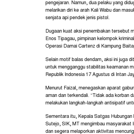
pengejaran. Namun, dua pelaku yang didug
melarikan diri ke arah Kali Wabu dan ma
senjata api pendek jenis pistol.
Dugaan kuat aksi penembakan tersebut 
Enos Tipagau, pimpinan kelompok krimina
Operasi Damai Cartenz di Kampung Baitapa
Selain motif balas dendam, aksi ini juga 
untuk mengganggu stabilitas keamanan me
Republik Indonesia 17 Agustus di Intan Ja
Menurut Faizal, menegaskan aparat gabun
aman dan terkendali. “Tidak ada korban d
melakukan langkah-langkah antisipatif unt
Sementara itu, Kepala Satgas Hubungan
Sutejo, SIK, MT mengimbau masyarakat I
dan segera melaporkan aktivitas mencurig