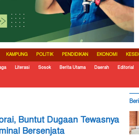
KAMPUNG
POLITIK
PENDIDIKAN
EKONOMI
KESE
aga
Literasi
Sosok
Berita Utama
Daerah
Editorial
Ber
lorai, Buntut Dugaan Tewasnya
minal Bersenjata