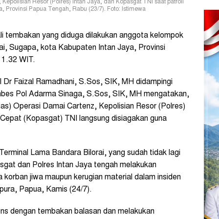
Kepolisian Resor (Polres) Intan Jaya, dan Kopasgat TNI saat patroli
a, Provinsi Papua Tengah, Rabu (23/7). Foto: Istimewa
i tembakan yang diduga dilakukan anggota kelompok
orai, Sugapa, kota Kabupaten Intan Jaya, Provinsi
11.32 WIT.
l Dr Faizal Ramadhani, S.Sos, SIK, MH didampingi
mbes Pol Adarma Sinaga, S.Sos, SIK, MH mengatakan,
as) Operasi Damai Cartenz, Kepolisian Resor (Polres)
Cepat (Kopasgat) TNI langsung disiagakan guna
Terminal Lama Bandara Bilorai, yang sudah tidak lagi
asgat dan Polres Intan Jaya tengah melakukan
 korban jiwa maupun kerugian material dalam insiden
apura, Papua, Kamis (24/7).
ons dengan tembakan balasan dan melakukan