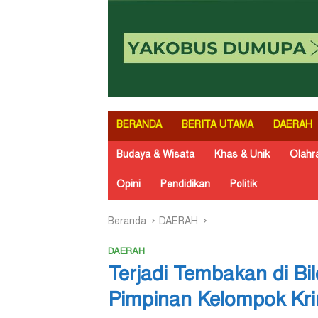
BERANDA
BERITA UTAMA
DAERAH
Budaya & Wisata
Khas & Unik
Olahr
Opini
Pendidikan
Politik
Beranda
DAERAH
DAERAH
Terjadi Tembakan di Bi
Pimpinan Kelompok Kri