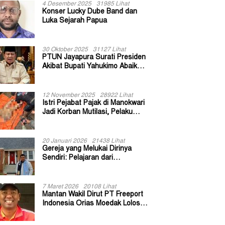
4 Desember 2025
31985 Lihat
Konser Lucky Dube Band dan
Luka Sejarah Papua
30 Oktober 2025
31127 Lihat
PTUN Jayapura Surati Presiden
Akibat Bupati Yahukimo Abaikan
Putusan Gugatan 139 Kepala
Kampung
12 November 2025
28922 Lihat
Istri Pejabat Pajak di Manokwari
Jadi Korban Mutilasi, Pelaku
Diduga Bekas Kuli Bangunan
20 Januari 2026
21438 Lihat
Gereja yang Melukai Dirinya
Sendiri: Pelajaran dari
Keuskupan Bogor
7 Maret 2026
20108 Lihat
Mantan Wakil Dirut PT Freeport
Indonesia Orias Moedak Lolos
Seleksi Administratif Calon ADK
OJK