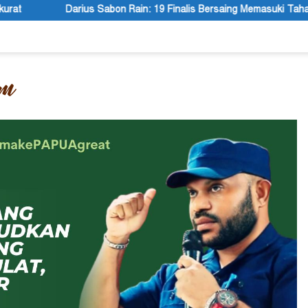
ain: 19 Finalis Bersaing Memasuki Tahap Presentasi Mimika Inovatio