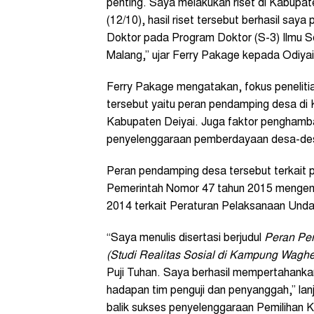
penting. Saya melakukan riset di Kabupat
(12/10), hasil riset tersebut berhasil sa
Doktor pada Program Doktor (S-3) Ilmu S
Malang,” ujar Ferry Pakage kepada Odiya
Ferry Pakage mengatakan, fokus penelit
tersebut yaitu peran pendamping desa d
Kabupaten Deiyai. Juga faktor penghamb
penyelenggaraan pemberdayaan desa-des
Peran pendamping desa tersebut terkait 
Pemerintah Nomor 47 tahun 2015 mengen
2014 terkait Peraturan Pelaksanaan Und
“Saya menulis disertasi berjudul
Peran Pe
(Studi Realitas Sosial di Kampung Waghet
Puji Tuhan. Saya berhasil mempertahankan h
hadapan tim penguji dan penyanggah,” lan
balik sukses penyelenggaraan Pemilihan