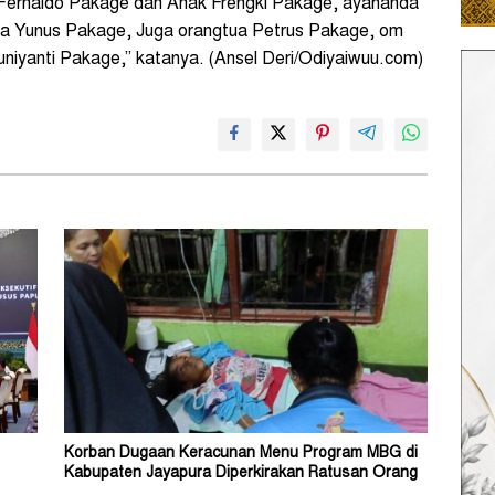
a: Fernaldo Pakage dan Anak Frengki Pakage, ayahanda
ya Yunus Pakage, Juga orangtua Petrus Pakage, om
niyanti Pakage,” katanya. (Ansel Deri/Odiyaiwuu.com)
Korban Dugaan Keracunan Menu Program MBG di
Kabupaten Jayapura Diperkirakan Ratusan Orang