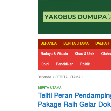
BERANDA
BERITA UTAMA
DAERAH
Budaya & Wisata
Khas & Unik
Olahr
Opini
Pendidikan
Politik
Beranda
BERITA UTAMA
BERITA UTAMA
Teliti Peran Pendampin
Pakage Raih Gelar Dok