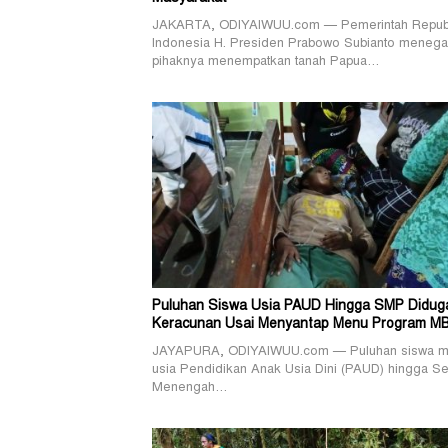
JAKARTA, ODIYAIWUU.com — Pemerintah Repub
Indonesia H. Presiden Prabowo Subianto menega
pihaknya menempatkan tanah Papua…
Puluhan Siswa Usia PAUD Hingga SMP Didug
Keracunan Usai Menyantap Menu Program M
JAYAPURA, ODIYAIWUU.com — Puluhan siswa mu
usia Pendidikan Anak Usia Dini (PAUD) hingga S
Menengah…