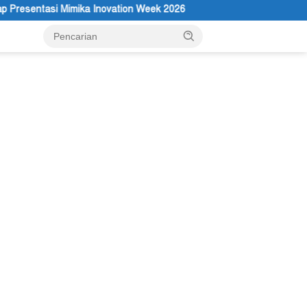
n Week 2026
Membuka Omnisida dalam Tubuh Negara Indones