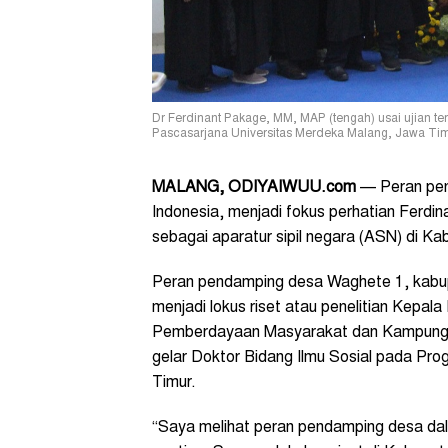
Dr Ferdinant Pakage, MM, MAP (tengah) usai ujian te
Pascasarjana Universitas Merdeka Malang, Jawa Timu
MALANG, ODIYAIWUU.
com
— Peran pen
Indonesia, menjadi fokus perhatian Fer
sebagai aparatur sipil negara (ASN) di Ka
Peran pendamping desa Waghete 1, kabup
menjadi lokus riset atau penelitian Kepa
Pemberdayaan Masyarakat dan Kampung (
gelar Doktor Bidang Ilmu Sosial pada Pr
Timur.
“Saya melihat peran pendamping desa da