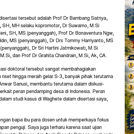
disertasi tersebut adalah Prof Dr Bambang Satriya,
, SH, MH selaku kopromotor, Dr Suwarno, M.Si
Weni, SH, MS (penyanggah), Prof Dr Bonaventura Ngw,
ddin, MS (penyanggah), Dr Drs Tommy Harriyanto, MS
penyanggah), Dr Sri Hartini Jatmikowati, M.Si
M.Si, dan Prof Dr Grahita Chandrain, M.Si, Ak, CA.
tasi doktoral tersebut sangat membahagiakan
 riset hingga meraih gelar S-3, banyak pihak terutama
Anwar Sanusi, membantu terutama dalam diskusi-
terkait peran pendamping desa di Indonesia. Peran
alam studi kasus di Waghete dalam disertasi saya,
engan bapa ibu para dosen untuk memperkaya fokus
pan penguji. Saya juga terharu karena saat ujian