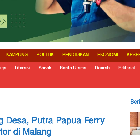
KAMPUNG
POLITIK
PENDIDIKAN
EKONOMI
KESE
aga
Literasi
Sosok
Berita Utama
Daerah
Editorial
Ber
g Desa, Putra Papua Ferry
tor di Malang