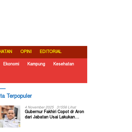
HATAN
OPINI
EDITORIAL
Ekonomi
Kampung
Kesehatan
ita Terpopuler
4 November 2025
31556 Lihat
Gubernur Fakhiri Copot dr Aron
dari Jabatan Usai Lakukan
Inspeksi Mendadak di RSUD Dok
II Jayapura