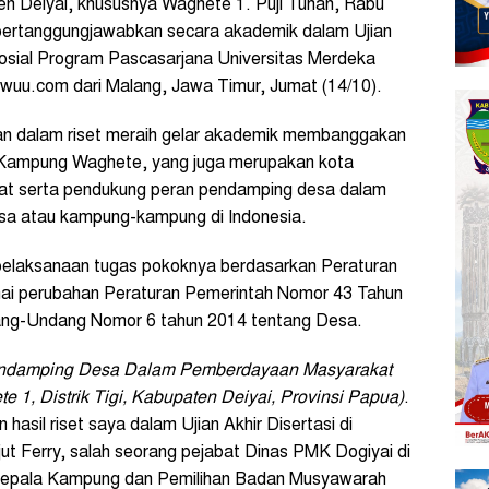
en Deiyai, khususnya Waghete 1. Puji Tuhan, Rabu
ya pertanggungjawabkan secara akademik dalam Ujian
osial Program Pascasarjana Universitas Merdeka
iwuu.com dari Malang, Jawa Timur, Jumat (14/10).
ian dalam riset meraih gelar akademik membanggakan
i Kampung Waghete, yang juga merupakan kota
at serta pendukung peran pendamping desa dalam
a atau kampung-kampung di Indonesia.
pelaksanaan tugas pokoknya berdasarkan Peraturan
ai perubahan Peraturan Pemerintah Nomor 43 Tahun
ang-Undang Nomor 6 tahun 2014 tentang Desa.
ndamping Desa Dalam Pemberdayaan Masyarakat
e 1, Distrik Tigi, Kabupaten Deiyai, Provinsi Papua)
.
asil riset saya dalam Ujian Akhir Disertasi di
jut Ferry, salah seorang pejabat Dinas PMK Dogiyai di
 Kepala Kampung dan Pemilihan Badan Musyawarah