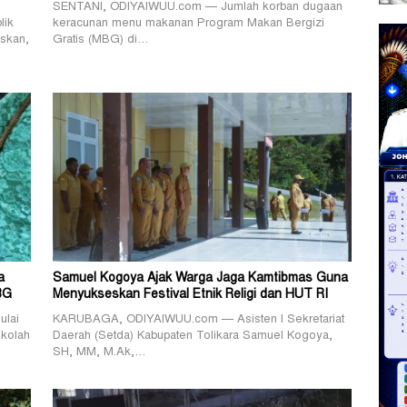
SENTANI, ODIYAIWUU.com — Jumlah korban dugaan
lik
keracunan menu makanan Program Makan Bergizi
skan,
Gratis (MBG) di…
a
Samuel Kogoya Ajak Warga Jaga Kamtibmas Guna
BG
Menyukseskan Festival Etnik Religi dan HUT RI
lai
KARUBAGA, ODIYAIWUU.com — Asisten I Sekretariat
ekolah
Daerah (Setda) Kabupaten Tolikara Samuel Kogoya,
SH, MM, M.Ak,…