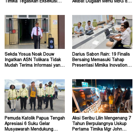
Timika Tegaskan Eksekusi
Akibat Dugaan Menu MBG di
Bukan Pemeriksaan Ulang
Depapre
Sekda Yosua Noak Douw
Darius Sabon Rain: 19 Finalis
Ingatkan ASN Tolikara Tidak
Bersaing Memasuki Tahap
Mudah Terima Informasi yang
Presentasi Mimika Inovation
Belum Akurat
Week 2026
Pemuda Katolik Papua Tengah
Aksi Seribu Lilin Mengenang 7
Apresiasi 6 Suku Gelar
Tahun Berpulangnya Uskup
Musyawarah Mendukung
Pertama Timika Mgr John
Perda Jadi Acuan Dewan
Philip Saklil, Pr