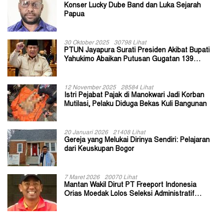
Konser Lucky Dube Band dan Luka Sejarah
Papua
30 Oktober 2025
30798 Lihat
PTUN Jayapura Surati Presiden Akibat Bupati
Yahukimo Abaikan Putusan Gugatan 139
Kepala Kampung
12 November 2025
28584 Lihat
Istri Pejabat Pajak di Manokwari Jadi Korban
Mutilasi, Pelaku Diduga Bekas Kuli Bangunan
20 Januari 2026
21408 Lihat
Gereja yang Melukai Dirinya Sendiri: Pelajaran
dari Keuskupan Bogor
7 Maret 2026
20070 Lihat
Mantan Wakil Dirut PT Freeport Indonesia
Orias Moedak Lolos Seleksi Administratif
Calon ADK OJK