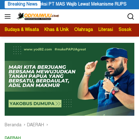
Langsung
ib Lewat Mekanisme RUPS
Breaking News
Tanggapan Resmi Pemprov Papua P
ke
konten
Budaya & Wisata
Khas & Unik
Olahraga
Literasi
Sosok
B
Beranda
DAERAH
DAERAH