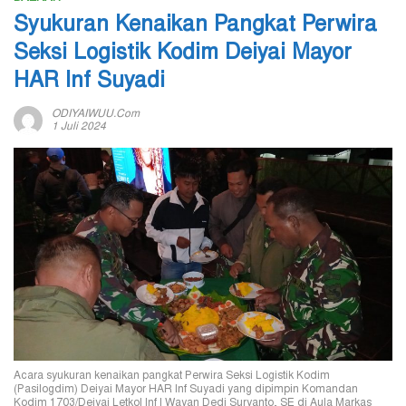
Syukuran Kenaikan Pangkat Perwira
Seksi Logistik Kodim Deiyai Mayor
HAR Inf Suyadi
ODIYAIWUU.com
1 Juli 2024
Acara syukuran kenaikan pangkat Perwira Seksi Logistik Kodim
(Pasilogdim) Deiyai Mayor HAR Inf Suyadi yang dipimpin Komandan
Kodim 1703/Deiyai Letkol Inf I Wayan Dedi Suryanto, SE di Aula Markas