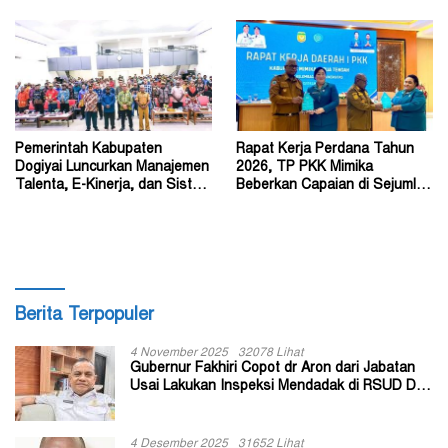
Pemerintah Kabupaten
Rapat Kerja Perdana Tahun
Dogiyai Luncurkan Manajemen
2026, TP PKK Mimika
Talenta, E-Kinerja, dan Sistem
Beberkan Capaian di Sejumlah
Dokumen Digital
Sektor Strategis
Berita Terpopuler
4 November 2025
32078 Lihat
Gubernur Fakhiri Copot dr Aron dari Jabatan
Usai Lakukan Inspeksi Mendadak di RSUD Dok
II Jayapura
4 Desember 2025
31652 Lihat