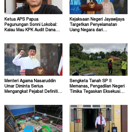
Ketua APS Papua
Kejaksaan Negeri Jayawijaya
Pegunungan Sonni Lokobal:
Targetkan Penyelamatan
Kalau Mau KPK Audit Dana
Uang Negara dari
Otsus Seluruh Tanah Papua
Penanganan Perkara Korupsi
Menteri Agama Nasaruddin
Sengketa Tanah SP II
Umar Diminta Serius
Memanas, Pengadilan Negeri
Mengangkat Pejabat Definitif
Timika Tegaskan Eksekusi
Dirjen Bimas Katolik
Bukan Pemeriksaan Ulang