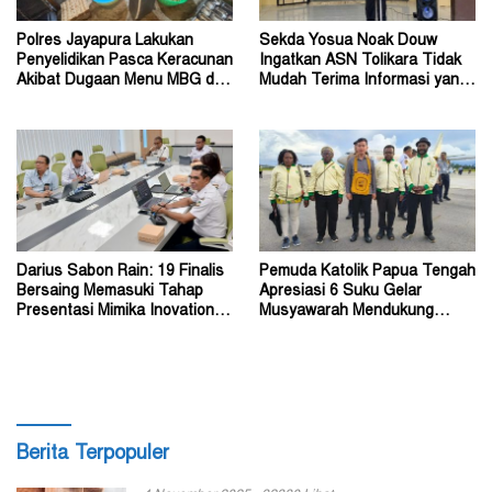
Polres Jayapura Lakukan
Sekda Yosua Noak Douw
Penyelidikan Pasca Keracunan
Ingatkan ASN Tolikara Tidak
Akibat Dugaan Menu MBG di
Mudah Terima Informasi yang
Depapre
Belum Akurat
Darius Sabon Rain: 19 Finalis
Pemuda Katolik Papua Tengah
Bersaing Memasuki Tahap
Apresiasi 6 Suku Gelar
Presentasi Mimika Inovation
Musyawarah Mendukung
Week 2026
Perda Jadi Acuan Dewan
Berita Terpopuler