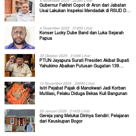
4 November 2025
32380 Lihat
Gubernur Fakhiri Copot dr Aron dari Jabatan
Usai Lakukan Inspeksi Mendadak di RSUD Dok
II Jayapura
4 Desember 2025
31955 Lihat
Konser Lucky Dube Band dan Luka Sejarah
Papua
30 Oktober 2025
31096 Lihat
PTUN Jayapura Surati Presiden Akibat Bupati
Yahukimo Abaikan Putusan Gugatan 139
Kepala Kampung
12 November 2025
28890 Lihat
Istri Pejabat Pajak di Manokwari Jadi Korban
Mutilasi, Pelaku Diduga Bekas Kuli Bangunan
20 Januari 2026
21435 Lihat
Gereja yang Melukai Dirinya Sendiri: Pelajaran
dari Keuskupan Bogor