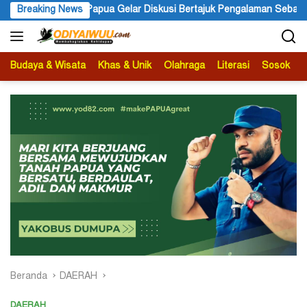
Langsung
i Bertajuk Pengalaman Sebagai Sumber Pengetahuan
Breaking News
Ketua 
ke
konten
Budaya & Wisata
Khas & Unik
Olahraga
Literasi
Sosok
B
Beranda
DAERAH
DAERAH