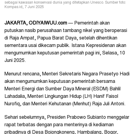
sebagai kawasan konservasi dunia yang ditetapkan Unesco. Sumber foto:
Kompas.id, 7 Juni 2025
JAKARTA, ODIYAIWUU.com
— Pemerintah akan
putuskan nasib perusahaan tambang nikel yang beroperasi
di Raja Ampat, Papua Barat Daya, setelah dihentikan
sementara usai dikecam publik. Istana Kepresidenan akan
mengumumkan keputusan pemerintah pagi ini, Selasa, 10
Juni 2025.
Menurut rencana, Menteri Sekretaris Negara Prasetyo Hadi
akan mengumumkan keputusan pemerintah bersama
Menteri Energi dan Sumber Daya Mineral (ESDM) Bahlil
Lahadalia, Menteri Lingkungan Hidup (LH) Hanif Faisol
Nurofiq, dan Menteri Kehutanan (Menhut) Raja Juli Antoni.
Sehari sebelumnya, Presiden Prabowo Subianto menggelar
rapat terbatas dengan para menterinya di kediaman
pribadinya di Desa Bojongkoneng, Hambalang, Bogor,