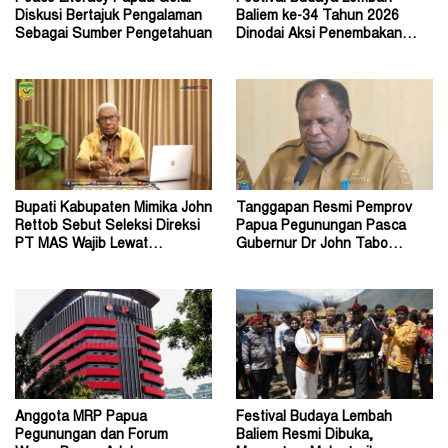
Diskusi Bertajuk Pengalaman
Baliem ke-34 Tahun 2026
Sebagai Sumber Pengetahuan
Dinodai Aksi Penembakan
Oleh Orang Tak Dikenal
Bupati Kabupaten Mimika John
Tanggapan Resmi Pemprov
Rettob Sebut Seleksi Direksi
Papua Pegunungan Pasca
PT MAS Wajib Lewat
Gubernur Dr John Tabo
Mekanisme RUPS
Diadukan ke KPK RI
Anggota MRP Papua
Festival Budaya Lembah
Pegunungan dan Forum
Baliem Resmi Dibuka,