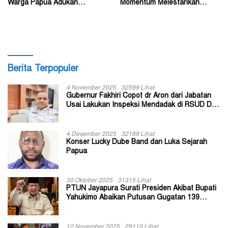
Warga Papua Adukan
Momentum Melestarikan
Gubernur John Tabo ke KPK
Budaya Warisan Leluhur
Berita Terpopuler
4 November 2025
32599 Lihat
Gubernur Fakhiri Copot dr Aron dari Jabatan
Usai Lakukan Inspeksi Mendadak di RSUD Dok
II Jayapura
4 Desember 2025
32189 Lihat
Konser Lucky Dube Band dan Luka Sejarah
Papua
30 Oktober 2025
31315 Lihat
PTUN Jayapura Surati Presiden Akibat Bupati
Yahukimo Abaikan Putusan Gugatan 139
Kepala Kampung
12 November 2025
29110 Lihat