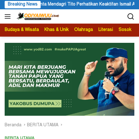
Langsung
Minta Mendagri Tito Perhatikan Keaktifan Ismail Asso sebagai Ang
Breaking News
ke
konten
Budaya & Wisata
Khas & Unik
Olahraga
Literasi
Sosok
B
Beranda
BERITA UTAMA
BERITA UTAMA