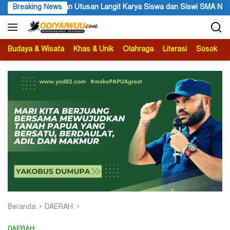
Langsung
 Siswi SMA Negeri 1 Dogiyai
Breaking News
Anggota MRP Papua Pegununga
ke
konten
Budaya & Wisata
Khas & Unik
Olahraga
Literasi
Sosok
B
Beranda
DAERAH
DAERAH