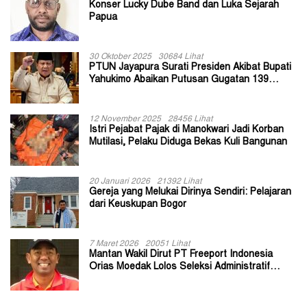
Konser Lucky Dube Band dan Luka Sejarah
Papua
30 Oktober 2025
30684 Lihat
PTUN Jayapura Surati Presiden Akibat Bupati
Yahukimo Abaikan Putusan Gugatan 139
Kepala Kampung
12 November 2025
28456 Lihat
Istri Pejabat Pajak di Manokwari Jadi Korban
Mutilasi, Pelaku Diduga Bekas Kuli Bangunan
20 Januari 2026
21392 Lihat
Gereja yang Melukai Dirinya Sendiri: Pelajaran
dari Keuskupan Bogor
7 Maret 2026
20051 Lihat
Mantan Wakil Dirut PT Freeport Indonesia
Orias Moedak Lolos Seleksi Administratif
Calon ADK OJK