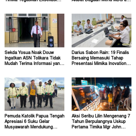
Timika Tegaskan Eksekusi
Akibat Dugaan Menu MBG di
Bukan Pemeriksaan Ulang
Depapre
Sekda Yosua Noak Douw
Darius Sabon Rain: 19 Finalis
Ingatkan ASN Tolikara Tidak
Bersaing Memasuki Tahap
Mudah Terima Informasi yang
Presentasi Mimika Inovation
Belum Akurat
Week 2026
Pemuda Katolik Papua Tengah
Aksi Seribu Lilin Mengenang 7
Apresiasi 6 Suku Gelar
Tahun Berpulangnya Uskup
Musyawarah Mendukung
Pertama Timika Mgr John
Perda Jadi Acuan Dewan
Philip Saklil, Pr