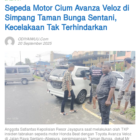
Sepeda Motor Cium Avanza Veloz di
Simpang Taman Bunga Sentani,
Kecelakaan Tak Terhindarkan
ODIYAIWUU.com
20 September 2025
Anggota Satlantas Kepolisian Resor Jayapura saat melakukan olah TKP
insiden tabrakan sepeda motor Honda Beat dengan Toyota Avanza Veloz
di Jalan Raya Sentani–Abepura, persimpangan Taman Bunga, dekat Mr