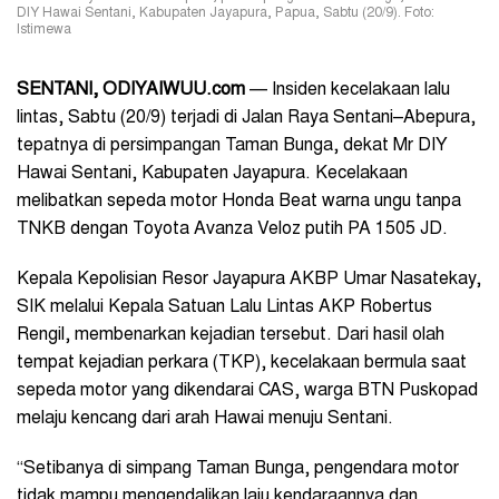
DIY Hawai Sentani, Kabupaten Jayapura, Papua, Sabtu (20/9). Foto:
Istimewa
SENTANI, ODIYAIWUU.com
— Insiden kecelakaan lalu
lintas, Sabtu (20/9) terjadi di Jalan Raya Sentani–Abepura,
tepatnya di persimpangan Taman Bunga, dekat Mr DIY
Hawai Sentani, Kabupaten Jayapura. Kecelakaan
melibatkan sepeda motor Honda Beat warna ungu tanpa
TNKB dengan Toyota Avanza Veloz putih PA 1505 JD.
Kepala Kepolisian Resor Jayapura AKBP Umar Nasatekay,
SIK melalui Kepala Satuan Lalu Lintas AKP Robertus
Rengil, membenarkan kejadian tersebut. Dari hasil olah
tempat kejadian perkara (TKP), kecelakaan bermula saat
sepeda motor yang dikendarai CAS, warga BTN Puskopad
melaju kencang dari arah Hawai menuju Sentani.
“Setibanya di simpang Taman Bunga, pengendara motor
tidak mampu mengendalikan laju kendaraannya dan