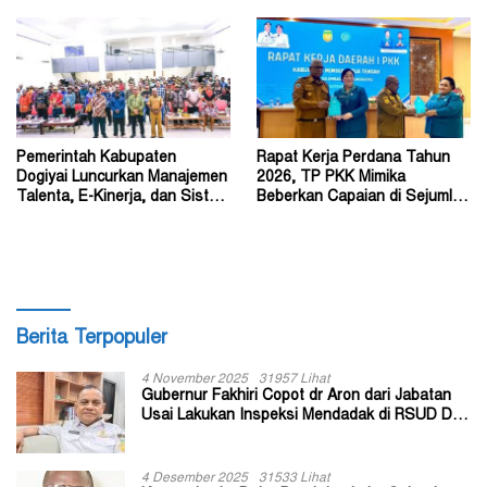
Pemerintah Kabupaten
Rapat Kerja Perdana Tahun
Dogiyai Luncurkan Manajemen
2026, TP PKK Mimika
Talenta, E-Kinerja, dan Sistem
Beberkan Capaian di Sejumlah
Dokumen Digital
Sektor Strategis
Berita Terpopuler
4 November 2025
31957 Lihat
Gubernur Fakhiri Copot dr Aron dari Jabatan
Usai Lakukan Inspeksi Mendadak di RSUD Dok
II Jayapura
4 Desember 2025
31533 Lihat