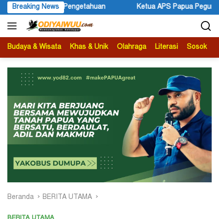
Langsung
er Pengetahuan
Breaking News
Ketua APS Papua Pegunungan Sonni Lokoba
ke
konten
Budaya & Wisata
Khas & Unik
Olahraga
Literasi
Sosok
B
Beranda
BERITA UTAMA
BERITA UTAMA