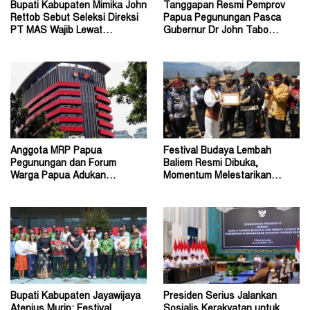
Bupati Kabupaten Mimika John
Tanggapan Resmi Pemprov
Rettob Sebut Seleksi Direksi
Papua Pegunungan Pasca
PT MAS Wajib Lewat
Gubernur Dr John Tabo
Mekanisme RUPS
Diadukan ke KPK RI
Anggota MRP Papua
Festival Budaya Lembah
Pegunungan dan Forum
Baliem Resmi Dibuka,
Warga Papua Adukan
Momentum Melestarikan
Gubernur John Tabo ke KPK
Budaya Warisan Leluhur
Bupati Kabupaten Jayawijaya
Presiden Serius Jalankan
Atenius Murip: Festival
Sosialis Kerakyatan untuk