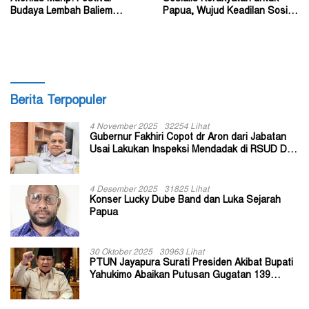
Budaya Lembah Baliem
Papua, Wujud Keadilan Sosial
Dongkrak UMKM
bagi Masyarakat
Berita Terpopuler
4 November 2025
32254 Lihat
Gubernur Fakhiri Copot dr Aron dari Jabatan
Usai Lakukan Inspeksi Mendadak di RSUD Dok
II Jayapura
4 Desember 2025
31825 Lihat
Konser Lucky Dube Band dan Luka Sejarah
Papua
30 Oktober 2025
30963 Lihat
PTUN Jayapura Surati Presiden Akibat Bupati
Yahukimo Abaikan Putusan Gugatan 139
Kepala Kampung