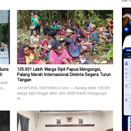
Guna
125.931 Lebih Warga Sipil Papua Mengungsi,
RI
Palang Merah Internasional Diminta Segera Turun
Tangan
riat
a,
JAYAPURA, ODIYAIWUU.com — Kurang lebih 125.931
warga sipil hingga akhir Juni 2026 masih mengungsi
di…