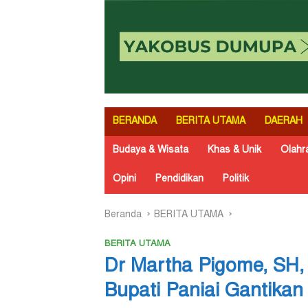
BERANDA
BERITA UTAMA
DAERAH
Budaya & Wisata
Khas & Unik
Olahr
Opini
Pendidikan
Politik
Beranda
BERITA UTAMA
BERITA UTAMA
Dr Martha Pigome, SH, 
Bupati Paniai Gantikan