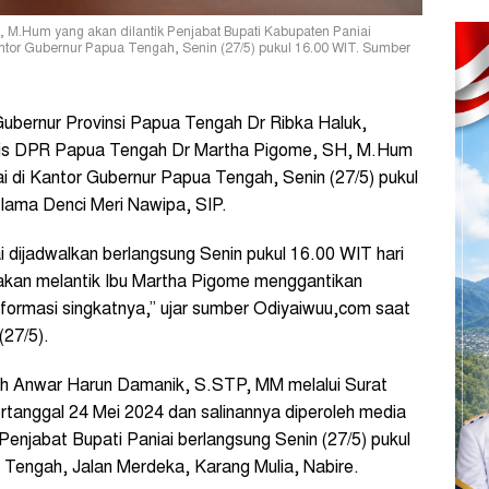
 M.Hum yang akan dilantik Penjabat Bupati Kabupaten Paniai
ntor Gubernur Papua Tengah, Senin (27/5) pukul 16.00 WIT. Sumber
ubernur Provinsi Papua Tengah Dr Ribka Haluk,
aris DPR Papua Tengah
Dr Martha Pigome, SH, M.Hum
i di Kantor Gubernur Papua Tengah
, Senin (27/5) pukul
lama Denci Meri Nawipa, SIP.
i dijadwalkan berlangsung Senin pukul 16.00 WIT hari
 akan melantik Ibu Martha Pigome menggantikan
informasi singkatnya,” ujar sumber Odiyaiwuu,com saat
(27/5).
h Anwar Harun Damanik, S.STP, MM melalui Surat
tanggal 24 Mei 2024 dan salinannya diperoleh media
enjabat Bupati Paniai berlangsung Senin (27/5) pukul
 Tengah, Jalan Merdeka, Karang Mulia, Nabire.