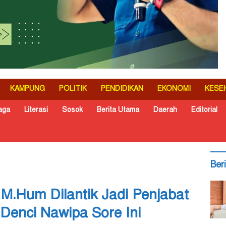
KAMPUNG
POLITIK
PENDIDIKAN
EKONOMI
KESE
aga
Literasi
Sosok
Berita Utama
Daerah
Editorial
Ber
M.Hum Dilantik Jadi Penjabat
 Denci Nawipa Sore Ini