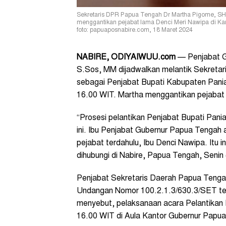
Sekretaris DPR Papua Tengah Dr Martha Pigome, SH,
menggantikan pejabat lama Denci Meri Nawipa di Ka
foto: papuaposnabire.com, 18 Maret 2024
NABIRE
, ODIYAIWUU.com
—
Penjabat G
S.Sos, MM dijadwalkan melantik Sekret
sebagai Penjabat Bupati Kabupaten Pania
16.00 WIT. Martha menggantikan pejabat 
“Prosesi pelantikan Penjabat Bupati Pania
ini. Ibu Penjabat Gubernur Papua Tengah
pejabat terdahulu, Ibu Denci Nawipa. Itu 
dihubungi di Nabire, Papua Tengah, Senin 
Penjabat Sekretaris Daerah Papua Tenga
Undangan Nomor 100.2.1.3/630.3/SET ter
menyebut, pelaksanaan acara Pelantikan P
16.00 WIT di Aula Kantor Gubernur Papua