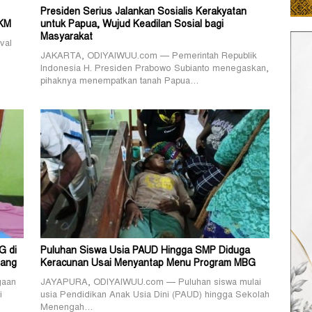
Presiden Serius Jalankan Sosialis Kerakyatan
MKM
untuk Papua, Wujud Keadilan Sosial bagi
Masyarakat
val
JAKARTA, ODIYAIWUU.com — Pemerintah Republik
Indonesia H. Presiden Prabowo Subianto menegaskan,
pihaknya menempatkan tanah Papua…
G di
Puluhan Siswa Usia PAUD Hingga SMP Diduga
rang
Keracunan Usai Menyantap Menu Program MBG
gaan
JAYAPURA, ODIYAIWUU.com — Puluhan siswa mulai
i
usia Pendidikan Anak Usia Dini (PAUD) hingga Sekolah
Menengah…