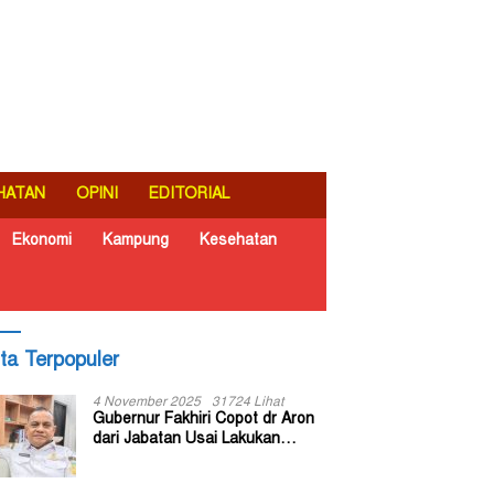
HATAN
OPINI
EDITORIAL
Ekonomi
Kampung
Kesehatan
ita Terpopuler
4 November 2025
31724 Lihat
Gubernur Fakhiri Copot dr Aron
dari Jabatan Usai Lakukan
Inspeksi Mendadak di RSUD Dok
II Jayapura