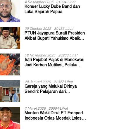
4 Desember 2025
31224 Lihat
Konser Lucky Dube Band dan
Luka Sejarah Papua
30 Oktober 2025
30433 Lihat
PTUN Jayapura Surati Presiden
Akibat Bupati Yahukimo Abaikan
Putusan Gugatan 139 Kepala
Kampung
12 November 2025
28203 Lihat
Istri Pejabat Pajak di Manokwari
Jadi Korban Mutilasi, Pelaku
Diduga Bekas Kuli Bangunan
20 Januari 2026
21327 Lihat
Gereja yang Melukai Dirinya
Sendiri: Pelajaran dari
Keuskupan Bogor
7 Maret 2026
20004 Lihat
Mantan Wakil Dirut PT Freeport
Indonesia Orias Moedak Lolos
Seleksi Administratif Calon ADK
OJK