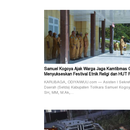
Samuel Kogoya Ajak Warga Jaga Kamtibmas 
Menyukseskan Festival Etnik Religi dan HUT 
KARUBAGA, ODIYAIWUU.com — Asisten I Sekreta
Daerah (Setda) Kabupaten Tolikara Samuel Kogoy
SH, MM, M.Ak,…