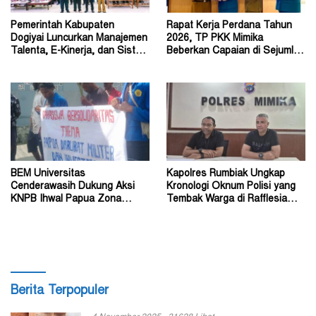
Pemerintah Kabupaten
Rapat Kerja Perdana Tahun
Dogiyai Luncurkan Manajemen
2026, TP PKK Mimika
Talenta, E-Kinerja, dan Sistem
Beberkan Capaian di Sejumlah
Dokumen Digital
Sektor Strategis
BEM Universitas
Kapolres Rumbiak Ungkap
Cenderawasih Dukung Aksi
Kronologi Oknum Polisi yang
KNPB Ihwal Papua Zona
Tembak Warga di Rafflesia
Darurat Militer dan
Residence Timika
Kemanusiaan
Berita Terpopuler