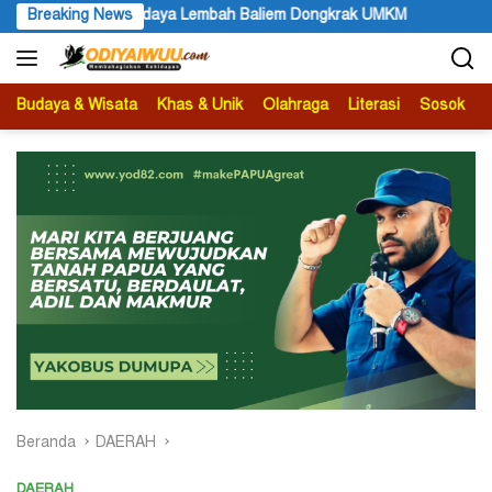
Langsung
l Budaya Lembah Baliem Dongkrak UMKM
Breaking News
Etika Kebajikan
ke
konten
Budaya & Wisata
Khas & Unik
Olahraga
Literasi
Sosok
B
Beranda
DAERAH
DAERAH