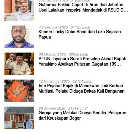
4 November 2025
31628 Lihat
Gubernur Fakhiri Copot dr Aron dari Jabatan
Usai Lakukan Inspeksi Mendadak di RSUD Dok
II Jayapura
4 Desember 2025
31125 Lihat
Konser Lucky Dube Band dan Luka Sejarah
Papua
30 Oktober 2025
30358 Lihat
PTUN Jayapura Surati Presiden Akibat Bupati
Yahukimo Abaikan Putusan Gugatan 139
Kepala Kampung
12 November 2025
28101 Lihat
Istri Pejabat Pajak di Manokwari Jadi Korban
Mutilasi, Pelaku Diduga Bekas Kuli Bangunan
20 Januari 2026
21319 Lihat
Gereja yang Melukai Dirinya Sendiri: Pelajaran
dari Keuskupan Bogor