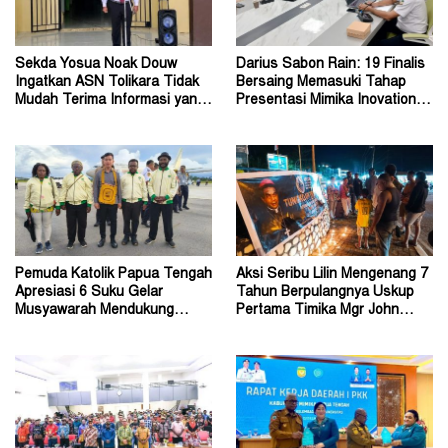
Sekda Yosua Noak Douw
Darius Sabon Rain: 19 Finalis
Ingatkan ASN Tolikara Tidak
Bersaing Memasuki Tahap
Mudah Terima Informasi yang
Presentasi Mimika Inovation
Belum Akurat
Week 2026
Pemuda Katolik Papua Tengah
Aksi Seribu Lilin Mengenang 7
Apresiasi 6 Suku Gelar
Tahun Berpulangnya Uskup
Musyawarah Mendukung
Pertama Timika Mgr John
Perda Jadi Acuan Dewan
Philip Saklil, Pr