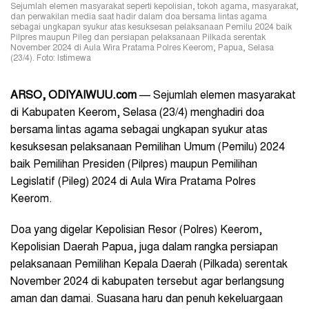
Sejumlah elemen masyarakat seperti kepolisian, tokoh agama, masyarakat,
dan perwakilan media saat hadir dalam doa bersama lintas agama
sebagai ungkapan syukur atas kesuksesan pelaksanaan Pemilu 2024 baik
Pilpres maupun Pileg dan persiapan pelaksanaan Pilkada serentak
November 2024 di Aula Wira Pratama Polres Keerom, Papua, Selasa
(23/4). Foto: Istimewa
ARSO, ODIYAIWUU.com
— Sejumlah elemen masyarakat
di Kabupaten Keerom, Selasa (23/4) menghadiri doa
bersama lintas agama sebagai ungkapan syukur atas
kesuksesan pelaksanaan Pemilihan Umum (Pemilu) 2024
baik Pemilihan Presiden (Pilpres) maupun Pemilihan
Legislatif (Pileg) 2024 di Aula Wira Pratama Polres
Keerom.
Doa yang digelar Kepolisian Resor (Polres) Keerom,
Kepolisian Daerah Papua, juga dalam rangka persiapan
pelaksanaan Pemilihan Kepala Daerah (Pilkada) serentak
November 2024 di kabupaten tersebut agar berlangsung
aman dan damai. Suasana haru dan penuh kekeluargaan