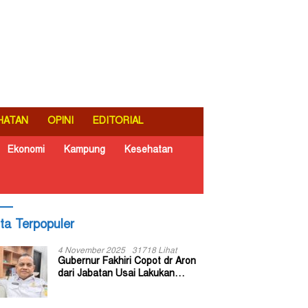
HATAN
OPINI
EDITORIAL
Ekonomi
Kampung
Kesehatan
ita Terpopuler
4 November 2025
31718 Lihat
Gubernur Fakhiri Copot dr Aron
dari Jabatan Usai Lakukan
Inspeksi Mendadak di RSUD Dok
II Jayapura