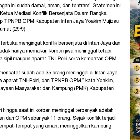
gah ini sudah damai, aman, dan tentram’. Statemen ini
ar Ketua Mediasi Konflik Bersenjata Dalam Rangka
ap TPNPB OPM Kabupaten Intan Jaya Yoakim Mujizau
umat (29/9).
erbuka mengingat konflik bersenjata di Intan Jaya dan
idak hanya memakan korban jiwa meninggal tetapi
rga sipil maupun aparat TNI-Polri serta kombatan OPM.
 mencatat sudah ada 35 orang meninggal di Intan Jaya.
uga aparat TNI-Polri, dan TPNPB OPM,” kata Yoakim,
rdayaan Masyarakat dan Kampung (PMK) Kabupaten
ri hingga saat ini korban meninggal terbanyak adalah
an dari OPM sebanyak 11 orang. Sejak konflik terjadi
e tempat-tempat yang aman, meninggalkan kampung