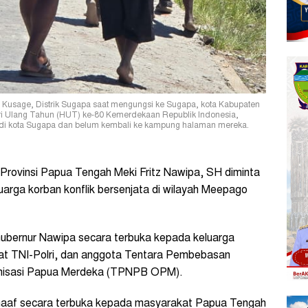
usage, Distrik Sugapa saat mengungsi ke Sugapa, kota Kabupaten
ri Ulang Tahun (HUT) ke-80 Kemerdekaan Republik Indonesia,
 di kota Sugapa dan belum kembali ke kampung halaman mereka.
rovinsi Papua Tengah Meki Fritz Nawipa, SH diminta
arga korban konflik bersenjata di wilayah Meepago
ubernur Nawipa secara terbuka kepada keluarga
rat TNI-Polri, dan anggota Tentara Pembebasan
ganisasi Papua Merdeka (TPNPB OPM).
maaf secara terbuka kepada masyarakat Papua Tengah