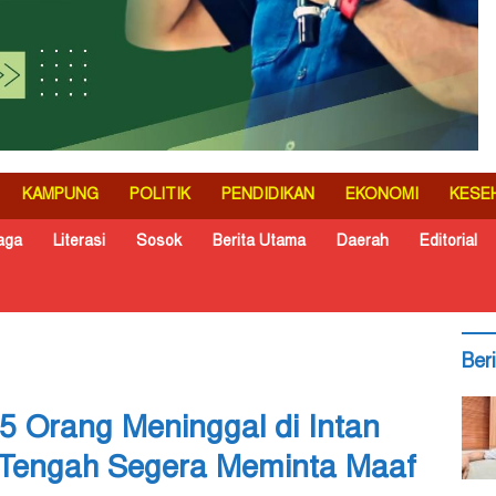
KAMPUNG
POLITIK
PENDIDIKAN
EKONOMI
KESE
aga
Literasi
Sosok
Berita Utama
Daerah
Editorial
Ber
5 Orang Meninggal di Intan
 Tengah Segera Meminta Maaf