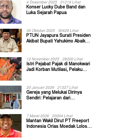
4 Desember 2025
31219 Lihat
Konser Lucky Dube Band dan
Luka Sejarah Papua
30 Oktober 2025
30429 Lihat
PTUN Jayapura Surati Presiden
Akibat Bupati Yahukimo Abaikan
Putusan Gugatan 139 Kepala
Kampung
12 November 2025
28200 Lihat
Istri Pejabat Pajak di Manokwari
Jadi Korban Mutilasi, Pelaku
Diduga Bekas Kuli Bangunan
20 Januari 2026
21327 Lihat
Gereja yang Melukai Dirinya
Sendiri: Pelajaran dari
Keuskupan Bogor
7 Maret 2026
20004 Lihat
Mantan Wakil Dirut PT Freeport
Indonesia Orias Moedak Lolos
Seleksi Administratif Calon ADK
OJK