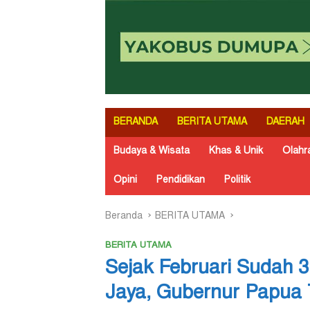
BERANDA
BERITA UTAMA
DAERAH
Budaya & Wisata
Khas & Unik
Olahr
Opini
Pendidikan
Politik
Beranda
BERITA UTAMA
BERITA UTAMA
Sejak Februari Sudah 3
Jaya, Gubernur Papua