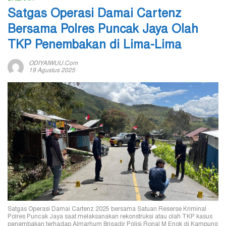
Satgas Operasi Damai Cartenz
Bersama Polres Puncak Jaya Olah
TKP Penembakan di Lima-Lima
ODIYAIWUU.com
19 Agustus 2025
Satgas Operasi Damai Cartenz 2025 bersama Satuan Reserse Kriminal
Polres Puncak Jaya saat melaksanakan rekonstruksi atau olah TKP kasus
penembakan terhadap Almarhum Brigadir Polisi Ronal M Enok di Kampung