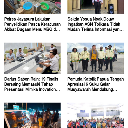
Polres Jayapura Lakukan
Sekda Yosua Noak Douw
Penyelidikan Pasca Keracunan
Ingatkan ASN Tolikara Tidak
Akibat Dugaan Menu MBG di
Mudah Terima Informasi yang
Depapre
Belum Akurat
Darius Sabon Rain: 19 Finalis
Pemuda Katolik Papua Tengah
Bersaing Memasuki Tahap
Apresiasi 6 Suku Gelar
Presentasi Mimika Inovation
Musyawarah Mendukung
Week 2026
Perda Jadi Acuan Dewan