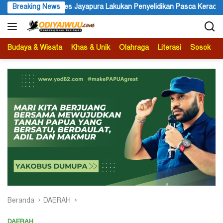
Langsung
Penyelidikan Pasca Keracunan Akibat Dugaan Menu MBG di Depapre
Breaking News
ke
konten
Budaya & Wisata
Khas & Unik
Olahraga
Literasi
Sosok
B
Beranda
DAERAH
DAERAH