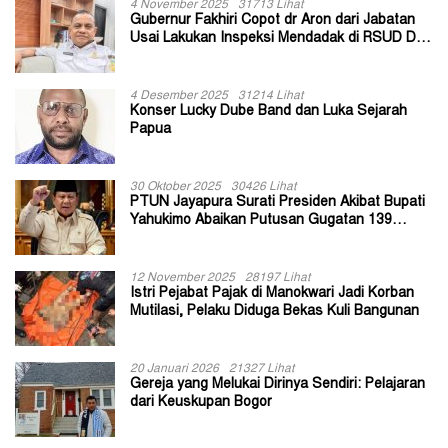
4 November 2025
31713 Lihat
Gubernur Fakhiri Copot dr Aron dari Jabatan
Usai Lakukan Inspeksi Mendadak di RSUD Dok
II Jayapura
4 Desember 2025
31214 Lihat
Konser Lucky Dube Band dan Luka Sejarah
Papua
30 Oktober 2025
30426 Lihat
PTUN Jayapura Surati Presiden Akibat Bupati
Yahukimo Abaikan Putusan Gugatan 139
Kepala Kampung
12 November 2025
28197 Lihat
Istri Pejabat Pajak di Manokwari Jadi Korban
Mutilasi, Pelaku Diduga Bekas Kuli Bangunan
20 Januari 2026
21327 Lihat
Gereja yang Melukai Dirinya Sendiri: Pelajaran
dari Keuskupan Bogor