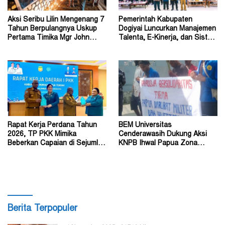
Aksi Seribu Lilin Mengenang 7
Pemerintah Kabupaten
Tahun Berpulangnya Uskup
Dogiyai Luncurkan Manajemen
Pertama Timika Mgr John
Talenta, E-Kinerja, dan Sistem
Philip Saklil, Pr
Dokumen Digital
Rapat Kerja Perdana Tahun
BEM Universitas
2026, TP PKK Mimika
Cenderawasih Dukung Aksi
Beberkan Capaian di Sejumlah
KNPB Ihwal Papua Zona
Sektor Strategis
Darurat Militer dan
Kemanusiaan
Berita Terpopuler