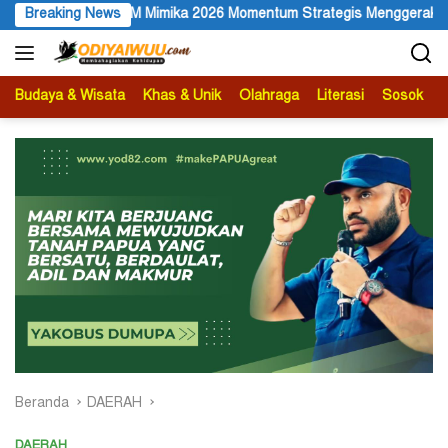
Langsung
026 Momentum Strategis Menggerakkan Ekonomi Warga
Breaking News
Memb
ke
konten
Budaya & Wisata
Khas & Unik
Olahraga
Literasi
Sosok
B
Beranda
DAERAH
DAERAH