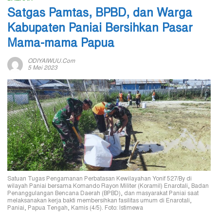
Satgas Pamtas, BPBD, dan Warga
Kabupaten Paniai Bersihkan Pasar
Mama-mama Papua
ODIYAIWUU.com
5 Mei 2023
Satuan Tugas Pengamanan Perbatasan Kewilayahan Yonif 527/By di
wilayah Paniai bersama Komando Rayon Militer (Koramil) Enarotali, Badan
Penanggulangan Bencana Daerah (BPBD), dan masyarakat Paniai saat
melaksanakan kerja bakti membersihkan fasilitas umum di Enarotali,
Paniai, Papua Tengah, Kamis (4/5). Foto: Istimewa