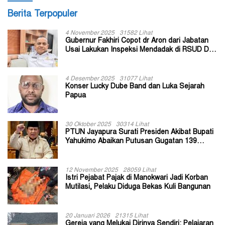
Berita Terpopuler
4 November 2025
31582 Lihat
Gubernur Fakhiri Copot dr Aron dari Jabatan
Usai Lakukan Inspeksi Mendadak di RSUD Dok
II Jayapura
4 Desember 2025
31077 Lihat
Konser Lucky Dube Band dan Luka Sejarah
Papua
30 Oktober 2025
30314 Lihat
PTUN Jayapura Surati Presiden Akibat Bupati
Yahukimo Abaikan Putusan Gugatan 139
Kepala Kampung
12 November 2025
28059 Lihat
Istri Pejabat Pajak di Manokwari Jadi Korban
Mutilasi, Pelaku Diduga Bekas Kuli Bangunan
20 Januari 2026
21315 Lihat
Gereja yang Melukai Dirinya Sendiri: Pelajaran