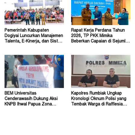
Pemerintah Kabupaten
Rapat Kerja Perdana Tahun
Dogiyai Luncurkan Manajemen
2026, TP PKK Mimika
Talenta, E-Kinerja, dan Sistem
Beberkan Capaian di Sejumlah
Dokumen Digital
Sektor Strategis
BEM Universitas
Kapolres Rumbiak Ungkap
Cenderawasih Dukung Aksi
Kronologi Oknum Polisi yang
KNPB Ihwal Papua Zona
Tembak Warga di Rafflesia
Darurat Militer dan
Residence Timika
Kemanusiaan