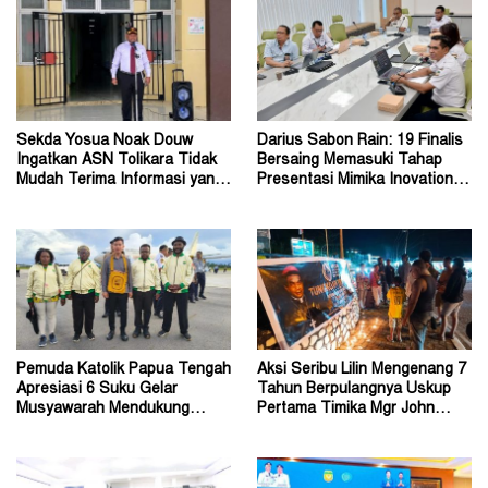
Sekda Yosua Noak Douw
Darius Sabon Rain: 19 Finalis
Ingatkan ASN Tolikara Tidak
Bersaing Memasuki Tahap
Mudah Terima Informasi yang
Presentasi Mimika Inovation
Belum Akurat
Week 2026
Pemuda Katolik Papua Tengah
Aksi Seribu Lilin Mengenang 7
Apresiasi 6 Suku Gelar
Tahun Berpulangnya Uskup
Musyawarah Mendukung
Pertama Timika Mgr John
Perda Jadi Acuan Dewan
Philip Saklil, Pr