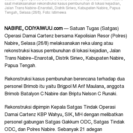
saat melaksanakan rekonstruksi kasus pembunuhan di lokasi kejadian,
Jalan Trans Nabire–Enarotali, Distrik Siriwo, Kabupaten Nabire, Papua
Tengah, Selasa (26/8). Foto: Istimewa
NABIRE, ODIYAIWUU.com
— Satuan Tugas (Satgas)
Operasi Damai Cartenz bersama Kepolisian Resor (Polres)
Nabire, Selasa (26/8) melaksanakan reka ulang atau
rekonstruksi kasus pembunuhan di lokasi kejadian, Jalan
Trans Nabire–Enarotali, Distrik Siriwo, Kabupaten Nabire,
Papua Tengah.
Rekonstruksi kasus pembunuhan berencana terhadap dua
personel Brimob itu yaitu Brigpol M Arif Maulana, anggota
Brimob Batalyon C Nabire dan Briptu Nelson C Runaki.
Rekonstruksi dipimpin Kepala Satgas Tindak Operasi
Damai Cartenz KBP Wahyu, SIK, MH dengan melibatkan
personel gabungan Satgas Gakkum ODC, Satgas Tindak
ODC, dan Polres Nabire. Sebanyak 21 adegan