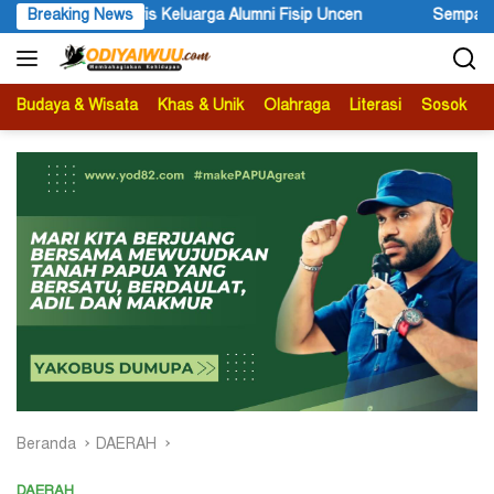
Langsung
ga Alumni Fisip Uncen
Breaking News
Sempat Terluka, Pelaku Penembakan W
ke
konten
Budaya & Wisata
Khas & Unik
Olahraga
Literasi
Sosok
B
Beranda
DAERAH
DAERAH