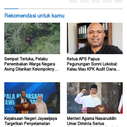
Rekomendasi untuk kamu
Sempat Terluka, Pelaku
Ketua APS Papua
Penembakan Warga Negara
Pegunungan Sonni Lokobal:
Asing Dilarikan Kelompoknya
Kalau Mau KPK Audit Dana
ke Dalam Hutan
Otsus Seluruh Tanah Papua
Kejaksaan Negeri Jayawijaya
Menteri Agama Nasaruddin
Targetkan Penyelamatan
Umar Diminta Serius