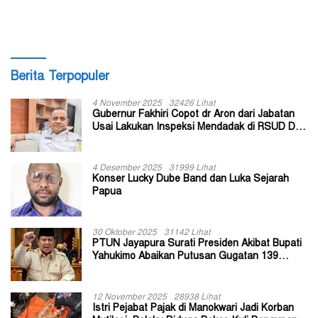
Berita Terpopuler
4 November 2025
32426 Lihat
Gubernur Fakhiri Copot dr Aron dari Jabatan
Usai Lakukan Inspeksi Mendadak di RSUD Dok
II Jayapura
4 Desember 2025
31999 Lihat
Konser Lucky Dube Band dan Luka Sejarah
Papua
30 Oktober 2025
31142 Lihat
PTUN Jayapura Surati Presiden Akibat Bupati
Yahukimo Abaikan Putusan Gugatan 139
Kepala Kampung
12 November 2025
28938 Lihat
Istri Pejabat Pajak di Manokwari Jadi Korban