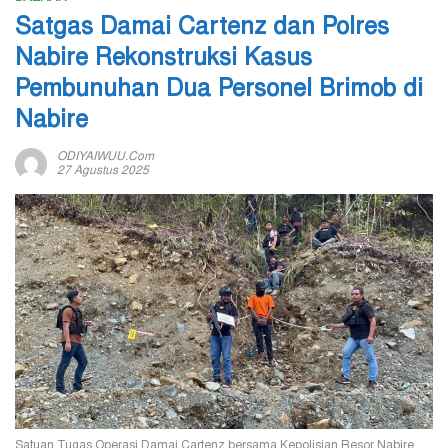
Satgas Damai Cartenz dan Polres
Nabire Rekonstruksi Kasus
Pembunuhan Dua Personel Brimob di
Nabire
ODIYAIWUU.com
27 Agustus 2025
Satuan Tugas Operasi Damai Cartenz bersama Kepolisian Resor Nabire