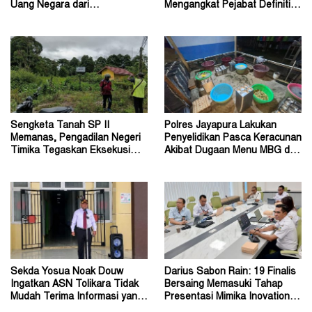
Uang Negara dari
Mengangkat Pejabat Definitif
Penanganan Perkara Korupsi
Dirjen Bimas Katolik
Sengketa Tanah SP II
Polres Jayapura Lakukan
Memanas, Pengadilan Negeri
Penyelidikan Pasca Keracunan
Timika Tegaskan Eksekusi
Akibat Dugaan Menu MBG di
Bukan Pemeriksaan Ulang
Depapre
Sekda Yosua Noak Douw
Darius Sabon Rain: 19 Finalis
Ingatkan ASN Tolikara Tidak
Bersaing Memasuki Tahap
Mudah Terima Informasi yang
Presentasi Mimika Inovation
Belum Akurat
Week 2026