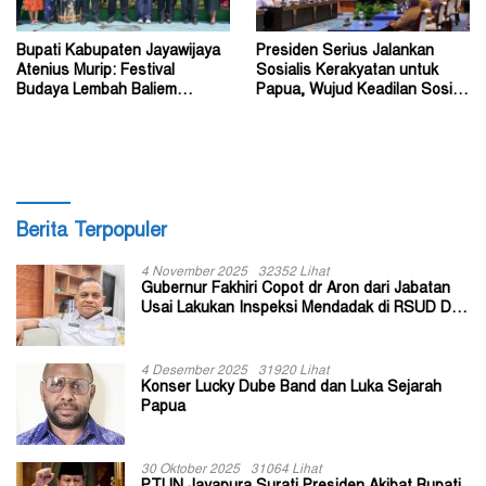
Bupati Kabupaten Jayawijaya
Presiden Serius Jalankan
Atenius Murip: Festival
Sosialis Kerakyatan untuk
Budaya Lembah Baliem
Papua, Wujud Keadilan Sosial
Dongkrak UMKM
bagi Masyarakat
Berita Terpopuler
4 November 2025
32352 Lihat
Gubernur Fakhiri Copot dr Aron dari Jabatan
Usai Lakukan Inspeksi Mendadak di RSUD Dok
II Jayapura
4 Desember 2025
31920 Lihat
Konser Lucky Dube Band dan Luka Sejarah
Papua
30 Oktober 2025
31064 Lihat