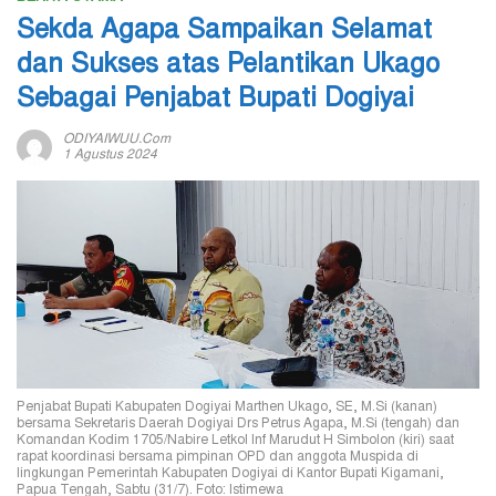
Sekda Agapa Sampaikan Selamat
dan Sukses atas Pelantikan Ukago
Sebagai Penjabat Bupati Dogiyai
ODIYAIWUU.com
1 Agustus 2024
Penjabat Bupati Kabupaten Dogiyai Marthen Ukago, SE, M.Si (kanan)
bersama Sekretaris Daerah Dogiyai Drs Petrus Agapa, M.Si (tengah) dan
Komandan Kodim 1705/Nabire Letkol Inf Marudut H Simbolon (kiri) saat
rapat koordinasi bersama pimpinan OPD dan anggota Muspida di
lingkungan Pemerintah Kabupaten Dogiyai di Kantor Bupati Kigamani,
Papua Tengah, Sabtu (31/7). Foto: Istimewa