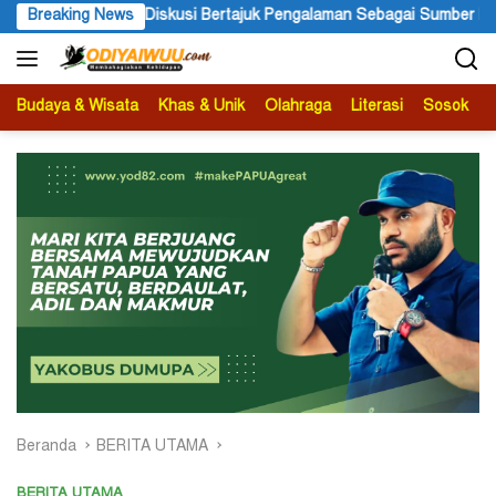
Langsung
Bertajuk Pengalaman Sebagai Sumber Pengetahuan
Breaking News
Ketua AP
ke
konten
Budaya & Wisata
Khas & Unik
Olahraga
Literasi
Sosok
B
Beranda
BERITA UTAMA
BERITA UTAMA