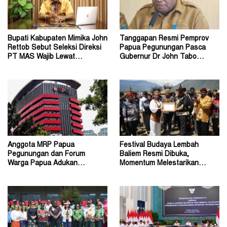
Bupati Kabupaten Mimika John
Tanggapan Resmi Pemprov
Rettob Sebut Seleksi Direksi
Papua Pegunungan Pasca
PT MAS Wajib Lewat
Gubernur Dr John Tabo
Mekanisme RUPS
Diadukan ke KPK RI
Anggota MRP Papua
Festival Budaya Lembah
Pegunungan dan Forum
Baliem Resmi Dibuka,
Warga Papua Adukan
Momentum Melestarikan
Gubernur John Tabo ke KPK
Budaya Warisan Leluhur