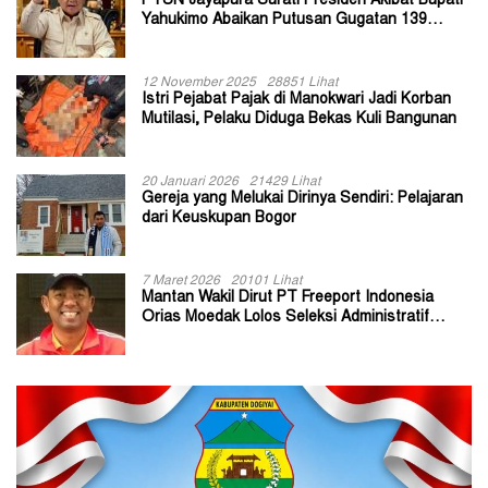
PTUN Jayapura Surati Presiden Akibat Bupati
Yahukimo Abaikan Putusan Gugatan 139
Kepala Kampung
12 November 2025
28851 Lihat
Istri Pejabat Pajak di Manokwari Jadi Korban
Mutilasi, Pelaku Diduga Bekas Kuli Bangunan
20 Januari 2026
21429 Lihat
Gereja yang Melukai Dirinya Sendiri: Pelajaran
dari Keuskupan Bogor
7 Maret 2026
20101 Lihat
Mantan Wakil Dirut PT Freeport Indonesia
Orias Moedak Lolos Seleksi Administratif
Calon ADK OJK