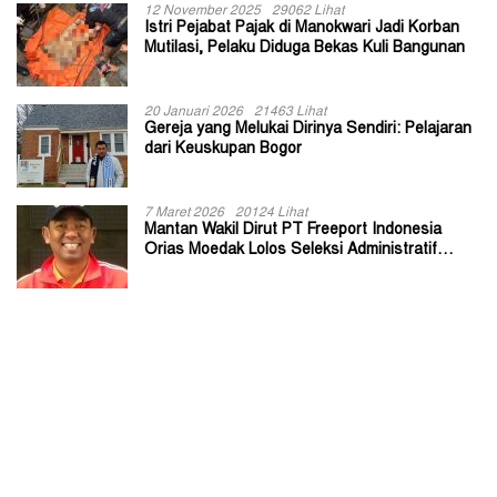
12 November 2025
29062 Lihat
Istri Pejabat Pajak di Manokwari Jadi Korban
Mutilasi, Pelaku Diduga Bekas Kuli Bangunan
20 Januari 2026
21463 Lihat
Gereja yang Melukai Dirinya Sendiri: Pelajaran
dari Keuskupan Bogor
7 Maret 2026
20124 Lihat
Mantan Wakil Dirut PT Freeport Indonesia
Orias Moedak Lolos Seleksi Administratif
Calon ADK OJK