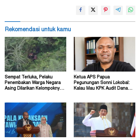
Rekomendasi untuk kamu
Sempat Terluka, Pelaku
Ketua APS Papua
Penembakan Warga Negara
Pegunungan Sonni Lokobal:
Asing Dilarikan Kelompoknya
Kalau Mau KPK Audit Dana
ke Dalam Hutan
Otsus Seluruh Tanah Papua