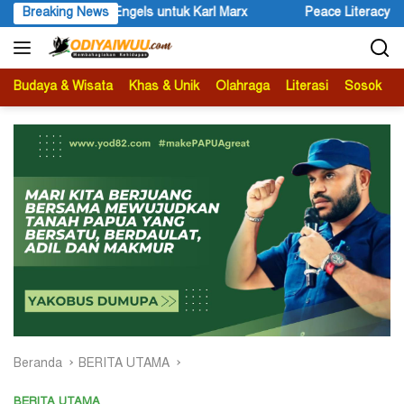
Langsung
Marx
Breaking News
Peace Literacy Papua Gelar Diskusi Bertajuk Pengala
ke
konten
Budaya & Wisata
Khas & Unik
Olahraga
Literasi
Sosok
B
Beranda
BERITA UTAMA
BERITA UTAMA