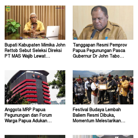
Bupati Kabupaten Mimika John
Tanggapan Resmi Pemprov
Rettob Sebut Seleksi Direksi
Papua Pegunungan Pasca
PT MAS Wajib Lewat
Gubernur Dr John Tabo
Mekanisme RUPS
Diadukan ke KPK RI
Anggota MRP Papua
Festival Budaya Lembah
Pegunungan dan Forum
Baliem Resmi Dibuka,
Warga Papua Adukan
Momentum Melestarikan
Gubernur John Tabo ke KPK
Budaya Warisan Leluhur