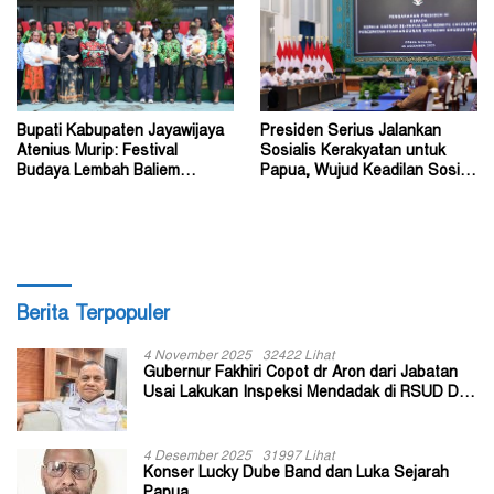
Bupati Kabupaten Jayawijaya
Presiden Serius Jalankan
Atenius Murip: Festival
Sosialis Kerakyatan untuk
Budaya Lembah Baliem
Papua, Wujud Keadilan Sosial
Dongkrak UMKM
bagi Masyarakat
Berita Terpopuler
4 November 2025
32422 Lihat
Gubernur Fakhiri Copot dr Aron dari Jabatan
Usai Lakukan Inspeksi Mendadak di RSUD Dok
II Jayapura
4 Desember 2025
31997 Lihat
Konser Lucky Dube Band dan Luka Sejarah
Papua