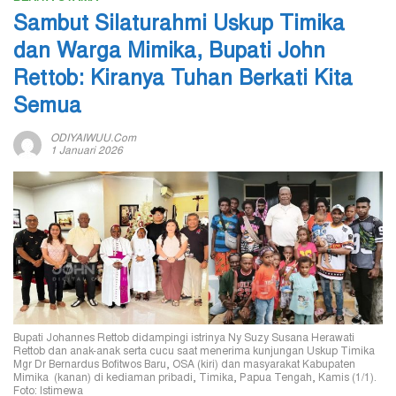
Sambut Silaturahmi Uskup Timika
dan Warga Mimika, Bupati John
Rettob: Kiranya Tuhan Berkati Kita
Semua
ODIYAIWUU.com
1 Januari 2026
Bupati Johannes Rettob didampingi istrinya Ny Suzy Susana Herawati
Rettob dan anak-anak serta cucu saat menerima kunjungan Uskup Timika
Mgr Dr Bernardus Bofitwos Baru, OSA (kiri) dan masyarakat Kabupaten
Mimika (kanan) di kediaman pribadi, Timika, Papua Tengah, Kamis (1/1).
Foto: Istimewa