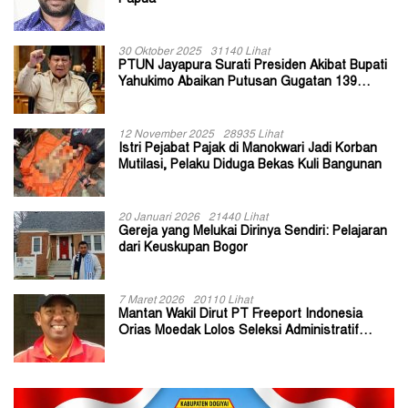
30 Oktober 2025
31140 Lihat
PTUN Jayapura Surati Presiden Akibat Bupati
Yahukimo Abaikan Putusan Gugatan 139
Kepala Kampung
12 November 2025
28935 Lihat
Istri Pejabat Pajak di Manokwari Jadi Korban
Mutilasi, Pelaku Diduga Bekas Kuli Bangunan
20 Januari 2026
21440 Lihat
Gereja yang Melukai Dirinya Sendiri: Pelajaran
dari Keuskupan Bogor
7 Maret 2026
20110 Lihat
Mantan Wakil Dirut PT Freeport Indonesia
Orias Moedak Lolos Seleksi Administratif
Calon ADK OJK