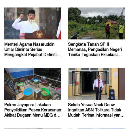
Otsus Seluruh Tanah Papua
Penanganan Perkara Korupsi
Menteri Agama Nasaruddin
Sengketa Tanah SP II
Umar Diminta Serius
Memanas, Pengadilan Negeri
Mengangkat Pejabat Definitif
Timika Tegaskan Eksekusi
Dirjen Bimas Katolik
Bukan Pemeriksaan Ulang
Polres Jayapura Lakukan
Sekda Yosua Noak Douw
Penyelidikan Pasca Keracunan
Ingatkan ASN Tolikara Tidak
Akibat Dugaan Menu MBG di
Mudah Terima Informasi yang
Depapre
Belum Akurat