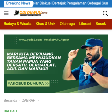
Langsung
usi Bertajuk Pengalaman Sebagai Sumber Pengetahuan
Breaking News
Ketu
ke
konten
Budaya & Wisata
Khas & Unik
Olahraga
Literasi
Sosok
B
Beranda
DAERAH
DAERAH