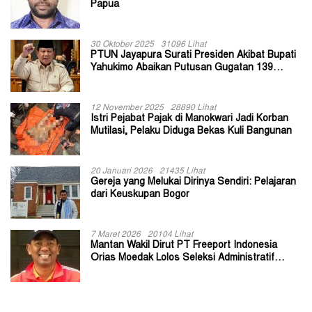
Papua
30 Oktober 2025
31096 Lihat
PTUN Jayapura Surati Presiden Akibat Bupati
Yahukimo Abaikan Putusan Gugatan 139
Kepala Kampung
12 November 2025
28890 Lihat
Istri Pejabat Pajak di Manokwari Jadi Korban
Mutilasi, Pelaku Diduga Bekas Kuli Bangunan
20 Januari 2026
21435 Lihat
Gereja yang Melukai Dirinya Sendiri: Pelajaran
dari Keuskupan Bogor
7 Maret 2026
20104 Lihat
Mantan Wakil Dirut PT Freeport Indonesia
Orias Moedak Lolos Seleksi Administratif
Calon ADK OJK