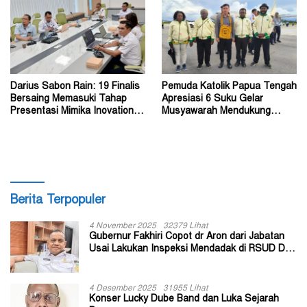
Darius Sabon Rain: 19 Finalis
Pemuda Katolik Papua Tengah
Bersaing Memasuki Tahap
Apresiasi 6 Suku Gelar
Presentasi Mimika Inovation
Musyawarah Mendukung
Week 2026
Perda Jadi Acuan Dewan
Berita Terpopuler
4 November 2025
32379 Lihat
Gubernur Fakhiri Copot dr Aron dari Jabatan
Usai Lakukan Inspeksi Mendadak di RSUD Dok
II Jayapura
4 Desember 2025
31955 Lihat
Konser Lucky Dube Band dan Luka Sejarah