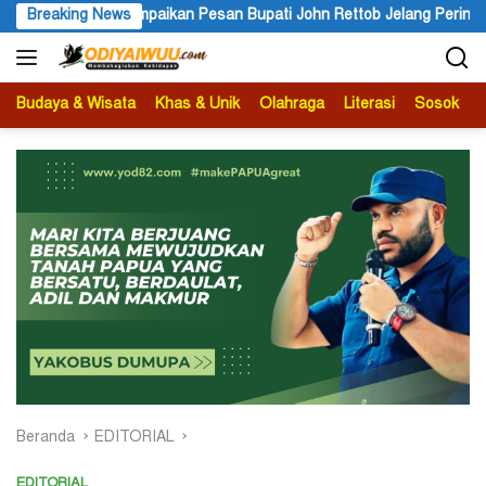
Langsung
ohn Rettob Jelang Peringatan HUT ke-81 Kemerdekaan RI
Breaking News
PK
ke
konten
Budaya & Wisata
Khas & Unik
Olahraga
Literasi
Sosok
B
Beranda
EDITORIAL
EDITORIAL