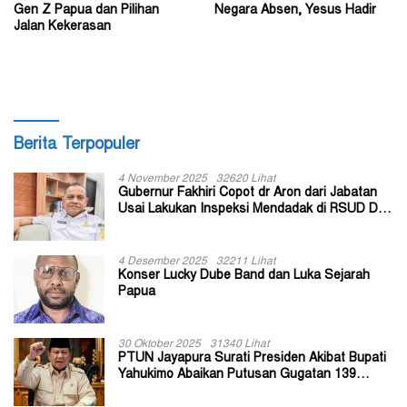
Gen Z Papua dan Pilihan
Negara Absen, Yesus Hadir
Jalan Kekerasan
Berita Terpopuler
4 November 2025
32620 Lihat
Gubernur Fakhiri Copot dr Aron dari Jabatan
Usai Lakukan Inspeksi Mendadak di RSUD Dok
II Jayapura
4 Desember 2025
32211 Lihat
Konser Lucky Dube Band dan Luka Sejarah
Papua
30 Oktober 2025
31340 Lihat
PTUN Jayapura Surati Presiden Akibat Bupati
Yahukimo Abaikan Putusan Gugatan 139
Kepala Kampung