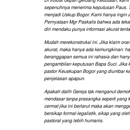
Di trotoar depan gerbang Kedutaan, kami 
sepenuhnya menerima keputusan Paus. T
menjadi Uskup Bogor. Kami hanya ingin a
Pernyataan Mgr Paskalis bahwa ada tekan
diri mendaku punya informasi akurat tent
Mudah merekonstruksi ini. Jika klaim oran
akurat, maka hanya ada kemungkinan: has
beranggapan semua ini rahasia dan hanya 
pengambilan keputusan Bapa Suci. Jika kl
pastor Keuskupan Bogor yang diumbar ke
penjelasan apapun.
Apakah dalih Gereja tak menganut demokr
mendasar tanpa prasangka seperti yang k
cermat jika ini berlarut maka akan meng
bersikap formal-legalistik, sikap yang o
pastoral yang lebih humanis.