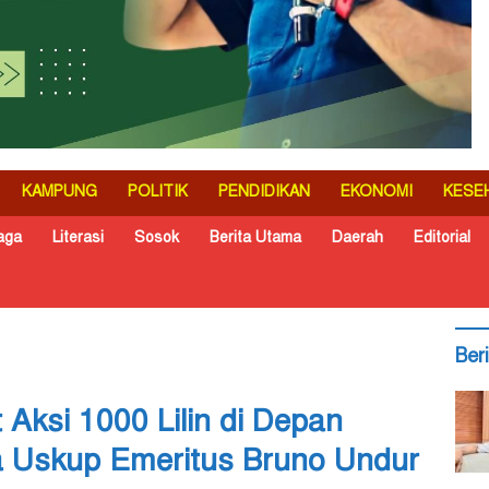
KAMPUNG
POLITIK
PENDIDIKAN
EKONOMI
KESE
aga
Literasi
Sosok
Berita Utama
Daerah
Editorial
Ber
 Aksi 1000 Lilin di Depan
a Uskup Emeritus Bruno Undur