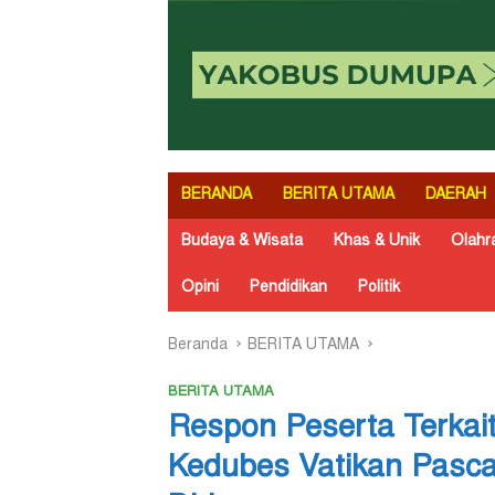
BERANDA
BERITA UTAMA
DAERAH
Budaya & Wisata
Khas & Unik
Olahr
Opini
Pendidikan
Politik
Beranda
BERITA UTAMA
BERITA UTAMA
Respon Peserta Terkait
Kedubes Vatikan Pasc