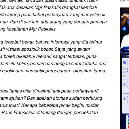
tak memaki, tak ada hujatan atau tuntutan. Kami
ak ada desakan Mgr Paskalis diangkat kembali
da terang pada kabut pertanyaan yang menyelimuti.
an, dan di sisi lain ada orang yang dengan percaya
ang kesalahan Mgr Paskalis.
g tersebut benar, bahwa informasi yang dia terima
il visitasi apostolik bocor. Saya yang awam
boleh diketahui hierarki sangat terbatas, guna
aim itu keliru, bersamaan dengan surat terbuka dua
 publik dan memantik perpecahan: dibiarkan tanpa
asi lantas bisa dimaknai anti pada pertanyaan2
ami ajukan? Dan apakah otoritas sudah berhitung
gerus trust? Kenapa beberapa pihak begitu mudah
leh Paus Fransiskus ditentang dengan pendekatan