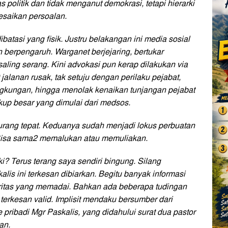
s politik dan tidak menganut demokrasi, tetapi hierarki
esaikan persoalan.
batasi yang fisik. Justru belakangan ini media sosial
n berpengaruh. Warganet berjejaring, bertukar
g saling serang. Kini advokasi pun kerap dilakukan via
jalanan rusak, tak setuju dengan perilaku pejabat,
gkungan, hingga menolak kenaikan tunjangan pejabat
up besar yang dimulai dari medsos.
urang tepat. Keduanya sudah menjadi lokus perbuatan
 Bisa sama2 memalukan atau memuliakan.
? Terus terang saya sendiri bingung. Silang
lis ini terkesan dibiarkan. Begitu banyak informasi
ritas yang memadai. Bahkan ada beberapa tudingan
terkesan valid. Implisit mendaku bersumber dari
e pribadi Mgr Paskalis, yang didahului surat dua pastor
an.