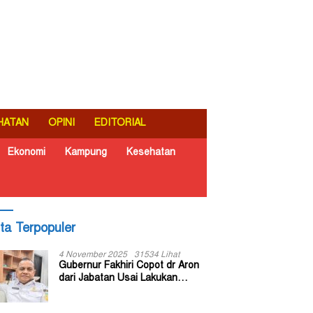
HATAN
OPINI
EDITORIAL
Ekonomi
Kampung
Kesehatan
ita Terpopuler
4 November 2025
31534 Lihat
Gubernur Fakhiri Copot dr Aron
dari Jabatan Usai Lakukan
Inspeksi Mendadak di RSUD Dok
II Jayapura