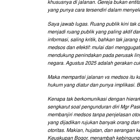
khususnya di jalanan. Gereja bukan entita
yang punya cara tersendiri dalam menyel
Saya jawab lugas. Ruang publik kini tak di
menjadi ruang publik yang paling aktif da
informasi, saling kritik, bahkan tak jaran
medsos dan efektif: mulai dari menggugat 
mendukung penindakan pada perusak lin
negara. Agustus 2025 adalah gerakan cuk
Maka mempartisi jalanan vs medsos itu k
hukum yang diatur dan punya implikasi.
Kenapa tak berkomunikasi dengan hierarki
sengkarut soal pengunduran diri Mgr Paska
membanjiri medsos tanpa penjelasan oto
yang dijadikan rujukan banyak orang dan 
otoritas. Makian, hujatan, dan serangan k
Keuskupan Bogor, menambah kebingung