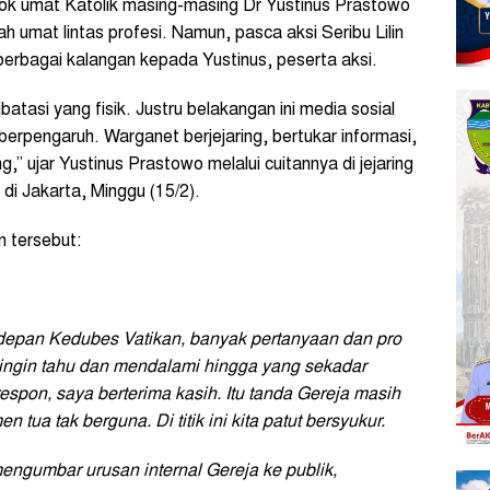
sok umat Katolik masing-masing Dr Yustinus Prastowo
h umat lintas profesi. Namun, pasca aksi Seribu Lilin
berbagai kalangan kepada Yustinus, peserta aksi.
batasi yang fisik. Justru belakangan ini media sosial
 berpengaruh. Warganet berjejaring, bertukar informasi,
ng,” ujar Yustinus Prastowo melalui cuitannya di jejaring
i Jakarta, Minggu (15/2).
n tersebut:
 depan Kedubes Vatikan, banyak pertanyaan dan pro
 ingin tahu dan mendalami hingga yang sekadar
pon, saya berterima kasih. Itu tanda Gereja masih
 tua tak berguna. Di titik ini kita patut bersyukur.
engumbar urusan internal Gereja ke publik,