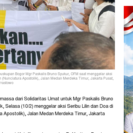
euskupan Bogor Mgr Paskalis Bruno Syukur, OFM saat menggelar aksi
n (Nunciatura Apostolik), Jalan Medan Merdeka Timur, Jakarta Pusat,
Prastowo
assa dari Solidaritas Umat untuk Mgr Paskalis Bruno
 Selasa (10/2) menggelar aksi Seribu Lilin dan Doa di
a Apostolik), Jalan Medan Merdeka Timur, Jakarta