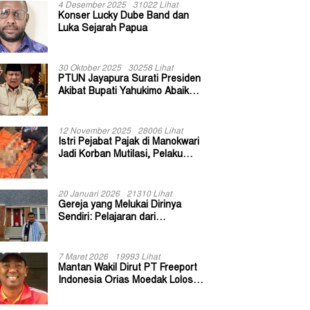
4 Desember 2025
31022 Lihat
Konser Lucky Dube Band dan
Luka Sejarah Papua
30 Oktober 2025
30258 Lihat
PTUN Jayapura Surati Presiden
Akibat Bupati Yahukimo Abaikan
Putusan Gugatan 139 Kepala
Kampung
12 November 2025
28006 Lihat
Istri Pejabat Pajak di Manokwari
Jadi Korban Mutilasi, Pelaku
Diduga Bekas Kuli Bangunan
20 Januari 2026
21310 Lihat
Gereja yang Melukai Dirinya
Sendiri: Pelajaran dari
Keuskupan Bogor
7 Maret 2026
19993 Lihat
Mantan Wakil Dirut PT Freeport
Indonesia Orias Moedak Lolos
Seleksi Administratif Calon ADK
OJK