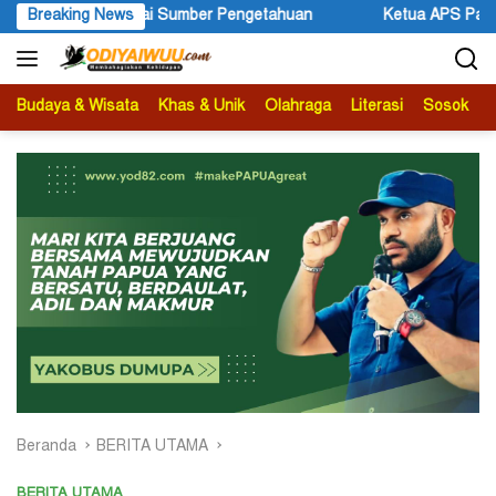
Langsung
er Pengetahuan
Breaking News
Ketua APS Papua Pegunungan Sonni Lokobal
ke
konten
Budaya & Wisata
Khas & Unik
Olahraga
Literasi
Sosok
B
Beranda
BERITA UTAMA
BERITA UTAMA