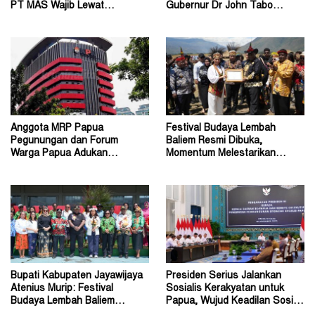
PT MAS Wajib Lewat
Gubernur Dr John Tabo
Mekanisme RUPS
Diadukan ke KPK RI
Anggota MRP Papua
Festival Budaya Lembah
Pegunungan dan Forum
Baliem Resmi Dibuka,
Warga Papua Adukan
Momentum Melestarikan
Gubernur John Tabo ke KPK
Budaya Warisan Leluhur
Bupati Kabupaten Jayawijaya
Presiden Serius Jalankan
Atenius Murip: Festival
Sosialis Kerakyatan untuk
Budaya Lembah Baliem
Papua, Wujud Keadilan Sosial
Dongkrak UMKM
bagi Masyarakat