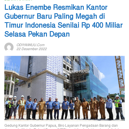
Lukas Enembe Resmikan Kantor
Gubernur Baru Paling Megah di
Timur Indonesia Senilai Rp 400 Miliar
Selasa Pekan Depan
ODIYAIWUU.com
22 Desember 2022
Gedung Kantor Gubernur Papua, Biro Layanan Pengadaan Barang dan