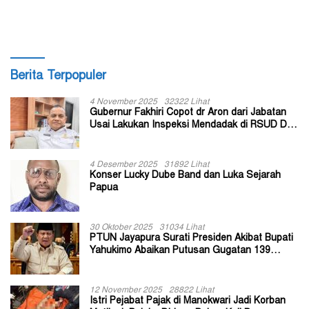
Berita Terpopuler
4 November 2025
32322 Lihat
Gubernur Fakhiri Copot dr Aron dari Jabatan
Usai Lakukan Inspeksi Mendadak di RSUD Dok
II Jayapura
4 Desember 2025
31892 Lihat
Konser Lucky Dube Band dan Luka Sejarah
Papua
30 Oktober 2025
31034 Lihat
PTUN Jayapura Surati Presiden Akibat Bupati
Yahukimo Abaikan Putusan Gugatan 139
Kepala Kampung
12 November 2025
28822 Lihat
Istri Pejabat Pajak di Manokwari Jadi Korban