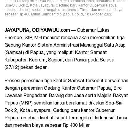
Jasa serta Majelis Rakyat Papua (MRP) sembilan lantai beralamat di Jalan
Soa-Siu Dok 2, Kota Jayapura. Gedung baru kantor Gubernur Papua
tersebut disebut-sebut termegah di Indonesia Timur dan menelan biaya
sebesar Rp 400 Miliar. Sumber foto: papua.go.id, 18 Oktober 2022
JAYAPURA
, ODIYAIWUU.com
— Gubernur Lukas
Enembe, SIP, MH menurut rencana akan meresmikan tiga
Gedung Kantor Sistem Administrasi Manunggal Satu Atap
(Samsat) di Papua, yang meliputi Kantor Samsat
Kabupaten Keerom, Supiori, dan Paniai pada Selasa
(27/12) pekan depan.
Prosesi peresmian tiga kantor Samsat tersebut bersamaan
dengan peresmian Gedung Kantor Gubernur Papua, Biro
Layanan Pengadaan Barang dan Jasa serta Majelis Rakyat
Papua (MRP) sembilan lantai beralamat di Jalan Soa-Siu
Dok 2, Kota Jayapura. Gedung baru kantor Gubernur
Papua tersebut disebut-sebut termegah di Indonesia Timur
dan menelan biaya sebesar Rp 400 Miliar