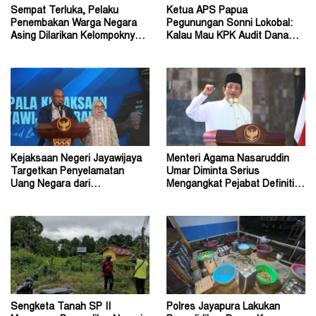
Sempat Terluka, Pelaku
Ketua APS Papua
Penembakan Warga Negara
Pegunungan Sonni Lokobal:
Asing Dilarikan Kelompoknya
Kalau Mau KPK Audit Dana
ke Dalam Hutan
Otsus Seluruh Tanah Papua
Kejaksaan Negeri Jayawijaya
Menteri Agama Nasaruddin
Targetkan Penyelamatan
Umar Diminta Serius
Uang Negara dari
Mengangkat Pejabat Definitif
Penanganan Perkara Korupsi
Dirjen Bimas Katolik
Sengketa Tanah SP II
Polres Jayapura Lakukan