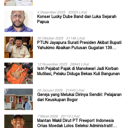
II Jayapura
4 Desember 2025
32005 Lihat
Konser Lucky Dube Band dan Luka Sejarah
Papua
30 Oktober 2025
31146 Lihat
PTUN Jayapura Surati Presiden Akibat Bupati
Yahukimo Abaikan Putusan Gugatan 139
Kepala Kampung
12 November 2025
28943 Lihat
Istri Pejabat Pajak di Manokwari Jadi Korban
Mutilasi, Pelaku Diduga Bekas Kuli Bangunan
20 Januari 2026
21443 Lihat
Gereja yang Melukai Dirinya Sendiri: Pelajaran
dari Keuskupan Bogor
7 Maret 2026
20110 Lihat
Mantan Wakil Dirut PT Freeport Indonesia
Orias Moedak Lolos Seleksi Administratif