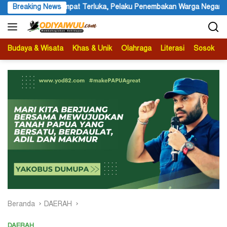
Langsung
 Terluka, Pelaku Penembakan Warga Negara Asing Dilarikan Kelomp
Breaking News
ke
konten
Budaya & Wisata
Khas & Unik
Olahraga
Literasi
Sosok
B
Beranda
DAERAH
DAERAH