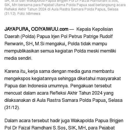
SH, M.Si dan Wakapolda Papua Brigjen Pol Dr Faizal Ramdhani S.Sos,
SIK, MH bersama para Pejabat Utama Polda Papua saat berlangsung acara
Refleksi Akhir Tahun 2024 di Aula Rastra Samara Polda Papua, Selasa
(31/12). Foto: Istimewa
JAYAPURA, ODIYAIWUU.com
— Kepala Kepolisian
Daerah (Polda) Papua Irjen Pol Petrus Patrige Rudolf
Renwarin, SH, M.Si mengakui, Polda tidak mampu
mempublikasikan semua kegiatan Polda meski memiliki
media sendiri.
Karena itu, kerja sama dengan media guna membantu
mengekspos kegiatannya sehingga diketahui masyarakat
Papua dan Indonesia umumnya. Pengakuan tersebut
mencuat dalam acara Refleksi Akhir Tahun 2024 yang
dilaksanakan di Aula Rastra Samara Polda Papua, Selasa
(31/12).
Dalam acara tersebut hadir juga Wakapolda Papua Brigjen
Pol Dr Faizal Ramdhani S.Sos, SIK, MH, para Pejabat