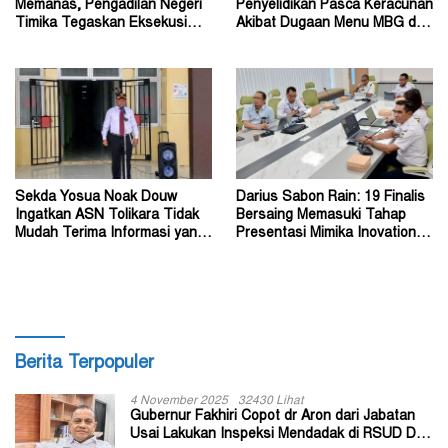
Memanas, Pengadilan Negeri
Penyelidikan Pasca Keracunan
Timika Tegaskan Eksekusi
Akibat Dugaan Menu MBG di
Bukan Pemeriksaan Ulang
Depapre
Sekda Yosua Noak Douw
Darius Sabon Rain: 19 Finalis
Ingatkan ASN Tolikara Tidak
Bersaing Memasuki Tahap
Mudah Terima Informasi yang
Presentasi Mimika Inovation
Belum Akurat
Week 2026
Berita Terpopuler
4 November 2025
32430 Lihat
Gubernur Fakhiri Copot dr Aron dari Jabatan
Usai Lakukan Inspeksi Mendadak di RSUD Dok