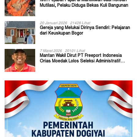
Istri Pejabat Pajak di Manokwari Jadi Korban
Mutilasi, Pelaku Diduga Bekas Kuli Bangunan
20 Januari 2026
21428 Lihat
Gereja yang Melukai Dirinya Sendiri: Pelajaran
dari Keuskupan Bogor
7 Maret 2026
20101 Lihat
Mantan Wakil Dirut PT Freeport Indonesia
Orias Moedak Lolos Seleksi Administratif
Calon ADK OJK