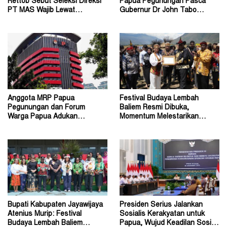
Rettob Sebut Seleksi Direksi
Papua Pegunungan Pasca
PT MAS Wajib Lewat
Gubernur Dr John Tabo
Mekanisme RUPS
Diadukan ke KPK RI
Anggota MRP Papua
Festival Budaya Lembah
Pegunungan dan Forum
Baliem Resmi Dibuka,
Warga Papua Adukan
Momentum Melestarikan
Gubernur John Tabo ke KPK
Budaya Warisan Leluhur
Bupati Kabupaten Jayawijaya
Presiden Serius Jalankan
Atenius Murip: Festival
Sosialis Kerakyatan untuk
Budaya Lembah Baliem
Papua, Wujud Keadilan Sosial