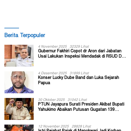
Dongkrak UMKM
bagi Masyarakat
Berita Terpopuler
4 November 2025
32329 Lihat
Gubernur Fakhiri Copot dr Aron dari Jabatan
Usai Lakukan Inspeksi Mendadak di RSUD Dok
II Jayapura
4 Desember 2025
31899 Lihat
Konser Lucky Dube Band dan Luka Sejarah
Papua
30 Oktober 2025
31042 Lihat
PTUN Jayapura Surati Presiden Akibat Bupati
Yahukimo Abaikan Putusan Gugatan 139
Kepala Kampung
12 November 2025
28828 Lihat