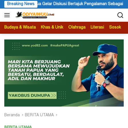
Langsung
tajuk Pengalaman Sebagai Sumber Pengetahuan
Breaking News
Ketua APS P
ke
konten
Budaya & Wisata
Khas & Unik
Olahraga
Literasi
Sosok
B
Beranda
BERITA UTAMA
BERITA UTAMA