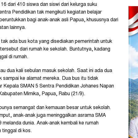
 dari 410 siswa dan siswi dari kelurga suku
ra Pendidikan tak mengikuti kegiatan belajar
peruntukkan bagi anak-anak asli Papua, khususnya dari
tan lainnya.
ini tak ada bus kota yang disediakan pemerintah untuk
tersebut dari rumah ke sekolah. Buntutnya, kadang
ggal di rumah.
tau dua kali sebulan masuk sekolah. Saat ini ada dua
dak sampai ke alamat mereka. Dua bus itu tidak
ar Kepala SMAN 5 Sentra Pendidikan Johanes Napan
Kabupaten Mimika, Papua, Rabu (21/9).
u punya semangat dan kemauan besar untuk sekolah.
jemput, anak-anak juga meninggalkan asrama SMA
19 melanda dunia. Anak-anak kembali ke rumah
tinggal di kos.