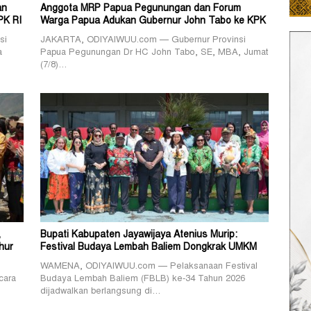
an
Anggota MRP Papua Pegunungan dan Forum
PK RI
Warga Papua Adukan Gubernur John Tabo ke KPK
si
JAKARTA, ODIYAIWUU.com — Gubernur Provinsi
a
Papua Pegunungan Dr HC John Tabo, SE, MBA, Jumat
(7/8)…
,
Bupati Kabupaten Jayawijaya Atenius Murip:
hur
Festival Budaya Lembah Baliem Dongkrak UMKM
WAMENA, ODIYAIWUU.com — Pelaksanaan Festival
cara
Budaya Lembah Baliem (FBLB) ke-34 Tahun 2026
dijadwalkan berlangsung di…