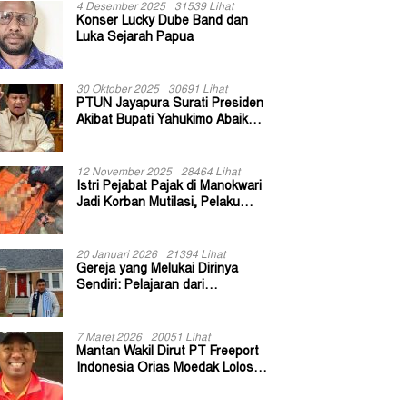
4 Desember 2025
31539 Lihat
Konser Lucky Dube Band dan
Luka Sejarah Papua
30 Oktober 2025
30691 Lihat
PTUN Jayapura Surati Presiden
Akibat Bupati Yahukimo Abaikan
Putusan Gugatan 139 Kepala
Kampung
12 November 2025
28464 Lihat
Istri Pejabat Pajak di Manokwari
Jadi Korban Mutilasi, Pelaku
Diduga Bekas Kuli Bangunan
20 Januari 2026
21394 Lihat
Gereja yang Melukai Dirinya
Sendiri: Pelajaran dari
Keuskupan Bogor
7 Maret 2026
20051 Lihat
Mantan Wakil Dirut PT Freeport
Indonesia Orias Moedak Lolos
Seleksi Administratif Calon ADK
OJK