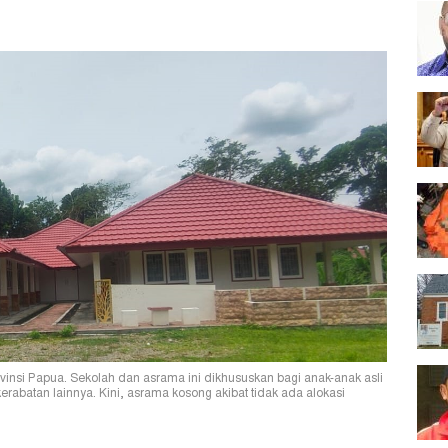
insi Papua. Sekolah dan asrama ini dikhususkan bagi anak-anak asli
abatan lainnya. Kini, asrama kosong akibat tidak ada alokasi