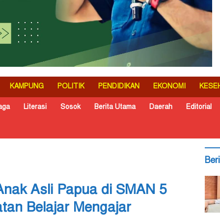
KAMPUNG
POLITIK
PENDIDIKAN
EKONOMI
KESE
aga
Literasi
Sosok
Berita Utama
Daerah
Editorial
Ber
Anak Asli Papua di SMAN 5
atan Belajar Mengajar