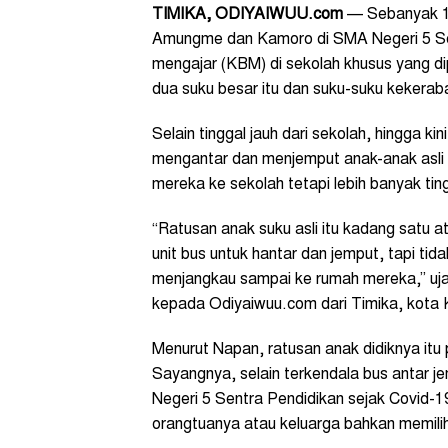
TIMIKA, ODIYAIWUU.com
— Sebanyak 116
Amungme dan Kamoro di SMA Negeri 5 Sent
mengajar (KBM) di sekolah khusus yang di
dua suku besar itu dan suku-suku kekeraba
Selain tinggal jauh dari sekolah, hingga k
mengantar dan menjemput anak-anak asli 
mereka ke sekolah tetapi lebih banyak tin
“Ratusan anak suku asli itu kadang satu a
unit bus untuk hantar dan jemput, tapi ti
menjangkau sampai ke rumah mereka,” uj
kepada Odiyaiwuu.com dari Timika, kota 
Menurut Napan, ratusan anak didiknya it
Sayangnya, selain terkendala bus antar 
Negeri 5 Sentra Pendidikan sejak Covid-
orangtuanya atau keluarga bahkan memilih 