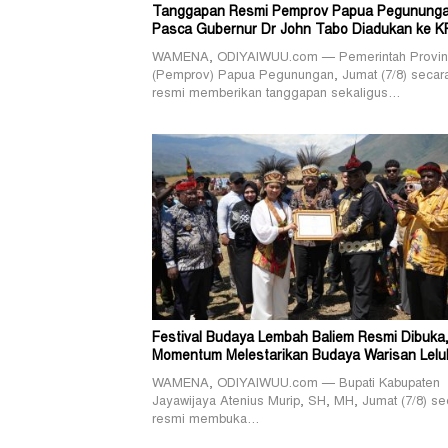
Tanggapan Resmi Pemprov Papua Pegunung
Pasca Gubernur Dr John Tabo Diadukan ke K
WAMENA, ODIYAIWUU.com — Pemerintah Provin
(Pemprov) Papua Pegunungan, Jumat (7/8) secar
resmi memberikan tanggapan sekaligus…
Festival Budaya Lembah Baliem Resmi Dibuka
Momentum Melestarikan Budaya Warisan Lelu
WAMENA, ODIYAIWUU.com — Bupati Kabupaten
Jayawijaya Atenius Murip, SH, MH, Jumat (7/8) se
resmi membuka…