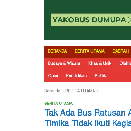
BERANDA
BERITA UTAMA
DAERAH
Budaya & Wisata
Khas & Unik
Olahr
Opini
Pendidikan
Politik
Beranda
BERITA UTAMA
BERITA UTAMA
Tak Ada Bus Ratusan 
Timika Tidak Ikuti Kegi