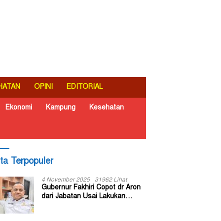
HATAN
OPINI
EDITORIAL
Ekonomi
Kampung
Kesehatan
ita Terpopuler
4 November 2025
31962 Lihat
Gubernur Fakhiri Copot dr Aron
dari Jabatan Usai Lakukan
Inspeksi Mendadak di RSUD Dok
II Jayapura