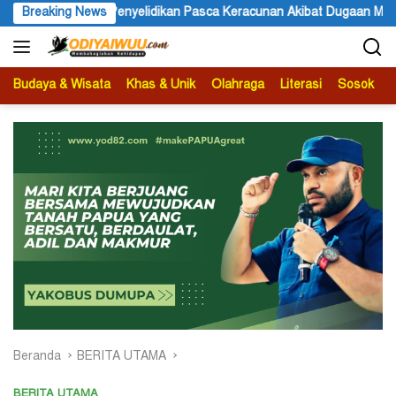
Langsung
enyelidikan Pasca Keracunan Akibat Dugaan Menu MBG di Depapre
Breaking News
ke
konten
Budaya & Wisata
Khas & Unik
Olahraga
Literasi
Sosok
B
Beranda
BERITA UTAMA
BERITA UTAMA