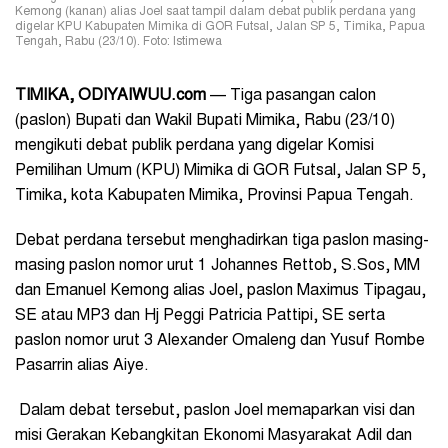
Kemong (kanan) alias Joel saat tampil dalam debat publik perdana yang
digelar KPU Kabupaten Mimika di GOR Futsal, Jalan SP 5, Timika, Papua
Tengah, Rabu (23/10). Foto: Istimewa
TIMIKA, ODIYAIWUU.com
— Tiga pasangan calon
(paslon) Bupati dan Wakil Bupati Mimika, Rabu (23/10)
mengikuti debat publik perdana yang digelar Komisi
Pemilihan Umum (KPU) Mimika di GOR Futsal, Jalan SP 5,
Timika, kota Kabupaten Mimika, Provinsi Papua Tengah.
Debat perdana tersebut menghadirkan tiga paslon masing-
masing paslon nomor urut 1 Johannes Rettob, S.Sos, MM
dan Emanuel Kemong alias Joel, paslon Maximus Tipagau,
SE atau MP3 dan Hj Peggi Patricia Pattipi, SE serta
paslon nomor urut 3 Alexander Omaleng dan Yusuf Rombe
Pasarrin alias Aiye.
Dalam debat tersebut, paslon Joel memaparkan visi dan
misi Gerakan Kebangkitan Ekonomi Masyarakat Adil dan