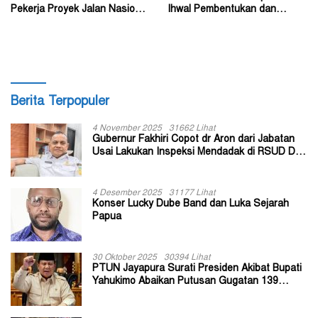
Pekerja Proyek Jalan Nasional
Ihwal Pembentukan dan
di Kabupaten Tolikara
Susunan Perangkat Daerah
Berita Terpopuler
4 November 2025
31662 Lihat
Gubernur Fakhiri Copot dr Aron dari Jabatan
Usai Lakukan Inspeksi Mendadak di RSUD Dok
II Jayapura
4 Desember 2025
31177 Lihat
Konser Lucky Dube Band dan Luka Sejarah
Papua
30 Oktober 2025
30394 Lihat
PTUN Jayapura Surati Presiden Akibat Bupati
Yahukimo Abaikan Putusan Gugatan 139
Kepala Kampung