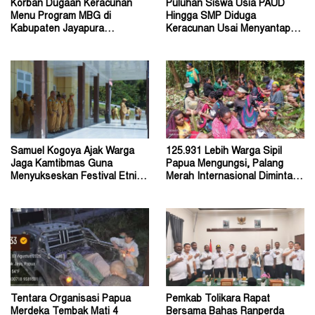
Korban Dugaan Keracunan
Puluhan Siswa Usia PAUD
Menu Program MBG di
Hingga SMP Diduga
Kabupaten Jayapura
Keracunan Usai Menyantap
Diperkirakan Ratusan Orang
Menu Program MBG
Samuel Kogoya Ajak Warga
125.931 Lebih Warga Sipil
Jaga Kamtibmas Guna
Papua Mengungsi, Palang
Menyukseskan Festival Etnik
Merah Internasional Diminta
Religi dan HUT RI
Segera Turun Tangan
Tentara Organisasi Papua
Pemkab Tolikara Rapat
Merdeka Tembak Mati 4
Bersama Bahas Ranperda