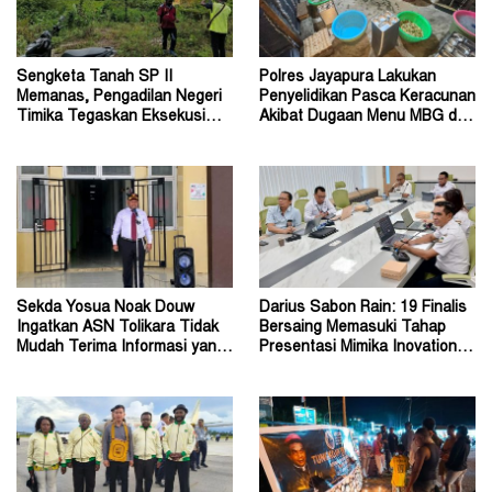
Sengketa Tanah SP II
Polres Jayapura Lakukan
Memanas, Pengadilan Negeri
Penyelidikan Pasca Keracunan
Timika Tegaskan Eksekusi
Akibat Dugaan Menu MBG di
Bukan Pemeriksaan Ulang
Depapre
Sekda Yosua Noak Douw
Darius Sabon Rain: 19 Finalis
Ingatkan ASN Tolikara Tidak
Bersaing Memasuki Tahap
Mudah Terima Informasi yang
Presentasi Mimika Inovation
Belum Akurat
Week 2026