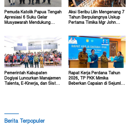
Pemuda Katolik Papua Tengah
Aksi Seribu Lilin Mengenang 7
Apresiasi 6 Suku Gelar
Tahun Berpulangnya Uskup
Musyawarah Mendukung
Pertama Timika Mgr John
Perda Jadi Acuan Dewan
Philip Saklil, Pr
Pemerintah Kabupaten
Rapat Kerja Perdana Tahun
Dogiyai Luncurkan Manajemen
2026, TP PKK Mimika
Talenta, E-Kinerja, dan Sistem
Beberkan Capaian di Sejumlah
Dokumen Digital
Sektor Strategis
Berita Terpopuler