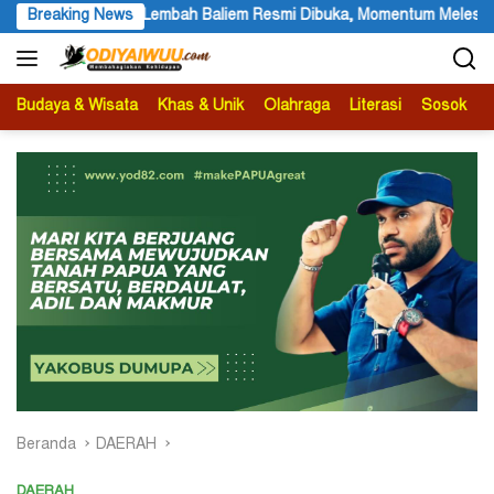
Langsung
, Momentum Melestarikan Budaya Warisan Leluhur
Breaking News
Partai Na
ke
konten
Budaya & Wisata
Khas & Unik
Olahraga
Literasi
Sosok
B
Beranda
DAERAH
DAERAH