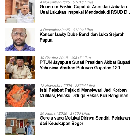
4 November 2025
31810 Lihat
Gubernur Fakhiri Copot dr Aron dari Jabatan
Usai Lakukan Inspeksi Mendadak di RSUD Dok
II Jayapura
4 Desember 2025
31322 Lihat
Konser Lucky Dube Band dan Luka Sejarah
Papua
30 Oktober 2025
30515 Lihat
PTUN Jayapura Surati Presiden Akibat Bupati
Yahukimo Abaikan Putusan Gugatan 139
Kepala Kampung
12 November 2025
28294 Lihat
Istri Pejabat Pajak di Manokwari Jadi Korban
Mutilasi, Pelaku Diduga Bekas Kuli Bangunan
20 Januari 2026
21335 Lihat
Gereja yang Melukai Dirinya Sendiri: Pelajaran
dari Keuskupan Bogor