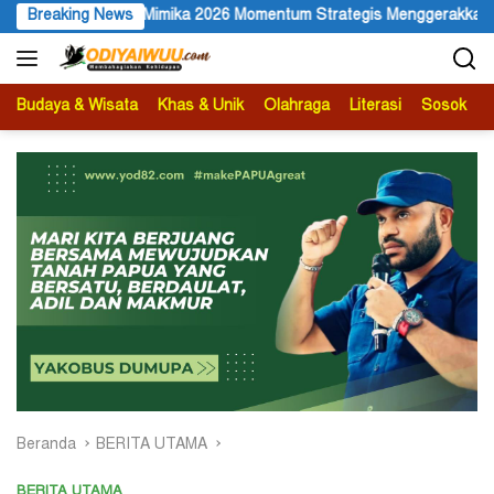
Langsung
 2026 Momentum Strategis Menggerakkan Ekonomi Warga
Breaking News
Me
ke
konten
Budaya & Wisata
Khas & Unik
Olahraga
Literasi
Sosok
B
Beranda
BERITA UTAMA
BERITA UTAMA