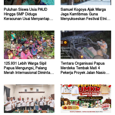
Puluhan Siswa Usia PAUD
Samuel Kogoya Ajak Warga
Hingga SMP Diduga
Jaga Kamtibmas Guna
Keracunan Usai Menyantap
Menyukseskan Festival Etnik
Menu Program MBG
Religi dan HUT RI
125.931 Lebih Warga Sipil
Tentara Organisasi Papua
Papua Mengungsi, Palang
Merdeka Tembak Mati 4
Merah Internasional Diminta
Pekerja Proyek Jalan Nasional
Segera Turun Tangan
di Kabupaten Tolikara