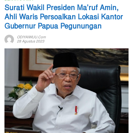
Surati Wakil Presiden Ma’ruf Amin,
Ahli Waris Persoalkan Lokasi Kantor
Gubernur Papua Pegunungan
ODIYAIWUU.com
28 Agustus 2023