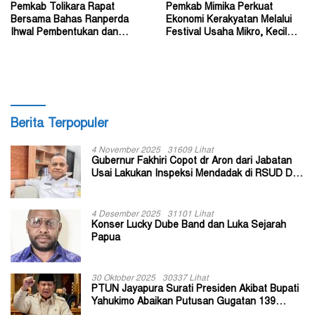
Pemkab Tolikara Rapat
Pemkab Mimika Perkuat
Bersama Bahas Ranperda
Ekonomi Kerakyatan Melalui
Ihwal Pembentukan dan
Festival Usaha Mikro, Kecil
Susunan Perangkat Daerah
dan Menengah 2026
Berita Terpopuler
4 November 2025
31609 Lihat
Gubernur Fakhiri Copot dr Aron dari Jabatan
Usai Lakukan Inspeksi Mendadak di RSUD Dok
II Jayapura
4 Desember 2025
31101 Lihat
Konser Lucky Dube Band dan Luka Sejarah
Papua
30 Oktober 2025
30337 Lihat
PTUN Jayapura Surati Presiden Akibat Bupati
Yahukimo Abaikan Putusan Gugatan 139
Kepala Kampung