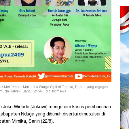
k Motif Kasus Mutilasi 4 Warga Sipil di Timika, Papua yang digagas
a Katolik, Sabtu (24/9). Foto: Istimewa
n Joko Widodo (Jokowi) mengecam kasus pembunuhan
 Kabupaten Nduga yang dibunuh disertai dimutalisai di
aten Mimika, Senin (22/8).