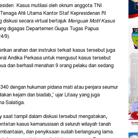
residen. Kasus mutilasi oleh oknum anggota TNI
r Tenaga Ahli Utama Kantor Staf Kepresidenan RI
diskusi secara virtual bertajuk
Menguak Motif Kasus
ng digagas Departemen Gugus Tugas Papua
4/9).
rikan arahan dan instruksi terkait kasus tersebut juga
ral Andika Perkasa untuk mengusut kasus tersebut
pua dan berhasil menahan 9 orang pelaku dan sedang
 340 dengan hukuman pidana mati atau penjara seumur
ndakan kejam dan biadab,” ujar Litaay yang juga
na Salatiga.
saat tampil dalam diskusi tersebut mengatakan,
 rentetan kasus kemanusiaan di seluruh wilayah tanah
mbantaian, dan penyiksaan sudah berlangsung lama.