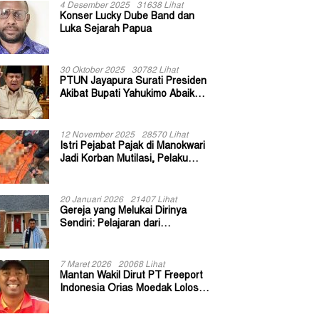
4 Desember 2025
31638 Lihat
Konser Lucky Dube Band dan
Luka Sejarah Papua
30 Oktober 2025
30782 Lihat
PTUN Jayapura Surati Presiden
Akibat Bupati Yahukimo Abaikan
Putusan Gugatan 139 Kepala
Kampung
12 November 2025
28570 Lihat
Istri Pejabat Pajak di Manokwari
Jadi Korban Mutilasi, Pelaku
Diduga Bekas Kuli Bangunan
20 Januari 2026
21407 Lihat
Gereja yang Melukai Dirinya
Sendiri: Pelajaran dari
Keuskupan Bogor
7 Maret 2026
20068 Lihat
Mantan Wakil Dirut PT Freeport
Indonesia Orias Moedak Lolos
Seleksi Administratif Calon ADK
OJK