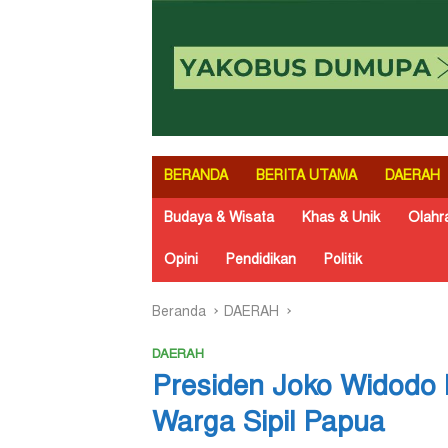
BERANDA
BERITA UTAMA
DAERAH
Budaya & Wisata
Khas & Unik
Olahr
Opini
Pendidikan
Politik
Beranda
DAERAH
DAERAH
Presiden Joko Widodo 
Warga Sipil Papua