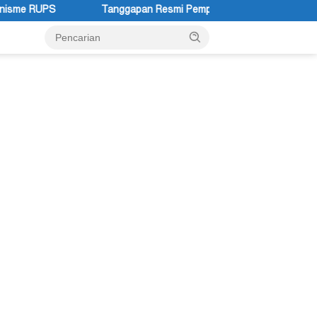
anggapan Resmi Pemprov Papua Pegunungan Pasca Gubernur Dr Joh