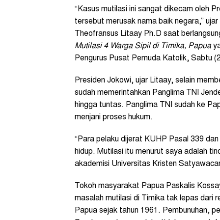
“Kasus mutilasi ini sangat dikecam oleh P
tersebut merusak nama baik negara,” uja
Theofransus Litaay Ph.D saat berlangsung 
Mutilasi 4 Warga Sipil di Timika, Papua
ya
Pengurus Pusat Pemuda Katolik, Sabtu (2
Presiden Jokowi, ujar Litaay, selain membe
sudah memerintahkan Panglima TNI Jende
hingga tuntas. Panglima TNI sudah ke Pa
menjani proses hukum.
“Para pelaku dijerat KUHP Pasal 339 dan
hidup. Mutilasi itu menurut saya adalah ti
akademisi Universitas Kristen Satyawaca
Tokoh masyarakat Papua Paskalis Kossay 
masalah mutilasi di Timika tak lepas dari
Papua sejak tahun 1961. Pembunuhan, pe