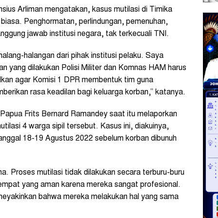
ius Arliman mengatakan, kasus mutilasi di Timika
 biasa. Penghormatan, perlindungan, pemenuhan,
ung jawab institusi negara, tak terkecuali TNI.
lang-halangan dari pihak institusi pelaku. Saya
an yang dilakukan Polisi Militer dan Komnas HAM harus
ulkan agar Komisi 1 DPR membentuk tim guna
berikan rasa keadilan bagi keluarga korban,” katanya.
Papua Frits Bernard Ramandey saat itu melaporkan
ilasi 4 warga sipil tersebut. Kasus ini, diakuinya,
anggal 18-19 Agustus 2022 sebelum korban dibunuh
. Proses mutilasi tidak dilakukan secara terburu-buru
 tempat yang aman karena mereka sangat profesional.
at meyakinkan bahwa mereka melakukan hal yang sama