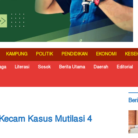
KAMPUNG
POLITIK
PENDIDIKAN
EKONOMI
KESE
aga
Literasi
Sosok
Berita Utama
Daerah
Editorial
Ber
Kecam Kasus Mutilasi 4