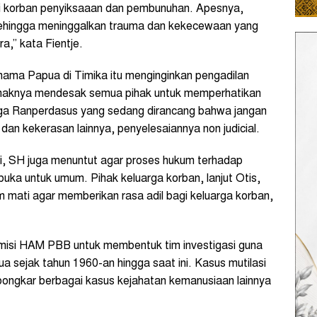
korban penyiksaaan dan pembunuhan. Apesnya,
ehingga meninggalkan trauma dan kekecewaan yang
,” kata Fientje.
ama Papua di Timika itu menginginkan pengadilan
 pihaknya mendesak semua pihak untuk memperhatikan
uga Ranperdasus yang sedang dirancang bahwa jangan
an kekerasan lainnya, penyelesaiannya non judicial.
uni, SH juga menuntut agar proses hukum terhadap
rbuka untuk umum. Pihak keluarga korban, lanjut Otis,
m mati agar memberikan rasa adil bagi keluarga korban,
misi HAM PBB untuk membentuk tim investigasi guna
a sejak tahun 1960-an hingga saat ini. Kasus mutilasi
mbongkar berbagai kasus kejahatan kemanusiaan lainnya