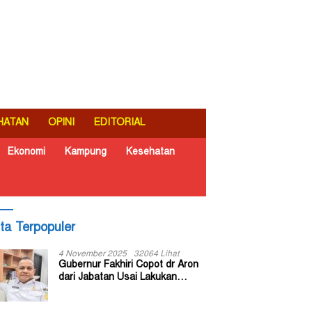
HATAN
OPINI
EDITORIAL
Ekonomi
Kampung
Kesehatan
ita Terpopuler
4 November 2025
32064 Lihat
Gubernur Fakhiri Copot dr Aron
dari Jabatan Usai Lakukan
Inspeksi Mendadak di RSUD Dok
II Jayapura