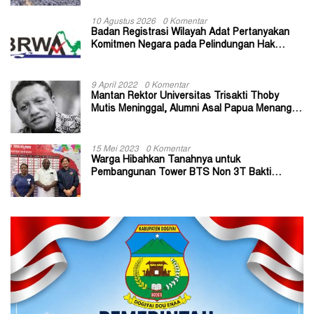
10 Agustus 2026
0 Komentar
Badan Registrasi Wilayah Adat Pertanyakan
Komitmen Negara pada Pelindungan Hak
Masyarakat Adat
9 April 2022
0 Komentar
Mantan Rektor Universitas Trisakti Thoby
Mutis Meninggal, Alumni Asal Papua Menangis:
Paitua Orang Baik yang Sangat Membantu
15 Mei 2023
0 Komentar
Warga Hibahkan Tanahnya untuk
Pembangunan Tower BTS Non 3T Bakti
Kominfo di Kabupaten Jayapura