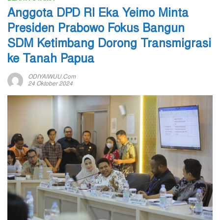
Anggota DPD RI Eka Yeimo Minta
Presiden Prabowo Fokus Bangun
SDM Ketimbang Dorong Transmigrasi
ke Tanah Papua
ODIYAIWUU.com
24 Oktober 2024