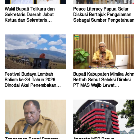
Wakil Bupati Tolikara dan
Peace Literacy Papua Gelar
Sekretaris Daerah Jabat
Diskusi Bertajuk Pengalaman
Ketua dan Sekretaris
Sebagai Sumber Pengetahuan
Keluarga Alumni Fisip Uncen
Festival Budaya Lembah
Bupati Kabupaten Mimika John
Baliem ke-34 Tahun 2026
Rettob Sebut Seleksi Direksi
Dinodai Aksi Penembakan
PT MAS Wajib Lewat
Oleh Orang Tak Dikenal
Mekanisme RUPS