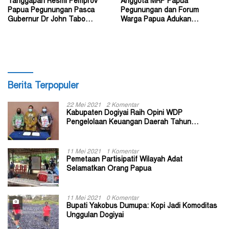
Tanggapan Resmi Pemprov
Anggota MRP Papua
Papua Pegunungan Pasca
Pegunungan dan Forum
Gubernur Dr John Tabo
Warga Papua Adukan
Diadukan ke KPK RI
Gubernur John Tabo ke KPK
Berita Terpopuler
22 Mei 2021
2 Komentar
Kabupaten Dogiyai Raih Opini WDP
Pengelolaan Keuangan Daerah Tahun
Anggaran 2020
11 Mei 2021
1 Komentar
Pemetaan Partisipatif Wilayah Adat
Selamatkan Orang Papua
11 Mei 2021
0 Komentar
Bupati Yakobus Dumupa: Kopi Jadi Komoditas
Unggulan Dogiyai