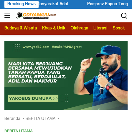
Langsung
Pemprov Papua Tengah dan Scopi Teken MoU Perkuat Pemberdayaa
Breaking News
ke
konten
Budaya & Wisata
Khas & Unik
Olahraga
Literasi
Sosok
B
Beranda
BERITA UTAMA
BERITA UTAMA