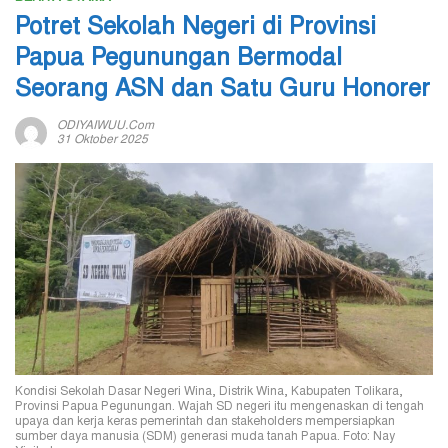
Potret Sekolah Negeri di Provinsi
Papua Pegunungan Bermodal
Seorang ASN dan Satu Guru Honorer
ODIYAIWUU.com
31 Oktober 2025
Kondisi Sekolah Dasar Negeri Wina, Distrik Wina, Kabupaten Tolikara,
Provinsi Papua Pegunungan. Wajah SD negeri itu mengenaskan di tengah
upaya dan kerja keras pemerintah dan stakeholders mempersiapkan
sumber daya manusia (SDM) generasi muda tanah Papua. Foto: Nay