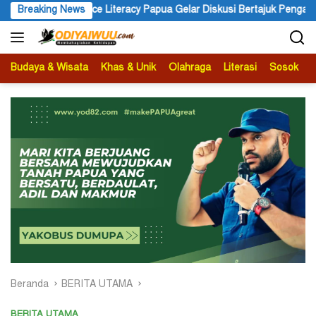
Langsung
Peace Literacy Papua Gelar Diskusi Bertajuk Pengalaman Sebagai 
Breaking News
ke
konten
Budaya & Wisata
Khas & Unik
Olahraga
Literasi
Sosok
B
Beranda
BERITA UTAMA
BERITA UTAMA