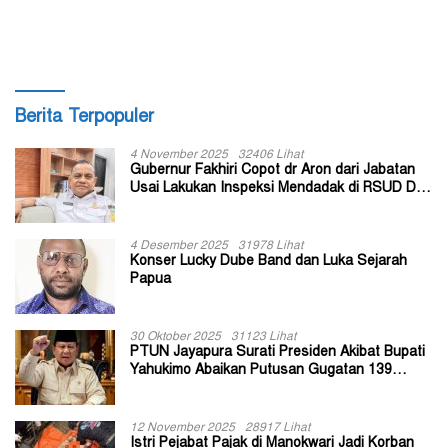
Dongkrak UMKM
bagi Masyarakat
Berita Terpopuler
4 November 2025
32406 Lihat
Gubernur Fakhiri Copot dr Aron dari Jabatan
Usai Lakukan Inspeksi Mendadak di RSUD Dok
II Jayapura
4 Desember 2025
31978 Lihat
Konser Lucky Dube Band dan Luka Sejarah
Papua
30 Oktober 2025
31123 Lihat
PTUN Jayapura Surati Presiden Akibat Bupati
Yahukimo Abaikan Putusan Gugatan 139
Kepala Kampung
12 November 2025
28917 Lihat
Istri Pejabat Pajak di Manokwari Jadi Korban