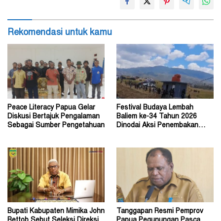
Rekomendasi untuk kamu
Peace Literacy Papua Gelar
Festival Budaya Lembah
Diskusi Bertajuk Pengalaman
Baliem ke-34 Tahun 2026
Sebagai Sumber Pengetahuan
Dinodai Aksi Penembakan
Oleh Orang Tak Dikenal
Bupati Kabupaten Mimika John
Tanggapan Resmi Pemprov
Rettob Sebut Seleksi Direksi
Papua Pegunungan Pasca