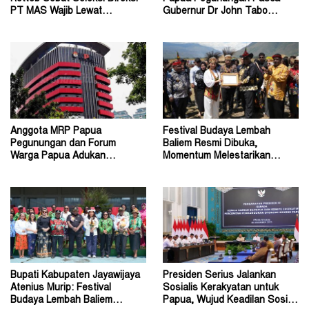
PT MAS Wajib Lewat
Gubernur Dr John Tabo
Mekanisme RUPS
Diadukan ke KPK RI
Anggota MRP Papua
Festival Budaya Lembah
Pegunungan dan Forum
Baliem Resmi Dibuka,
Warga Papua Adukan
Momentum Melestarikan
Gubernur John Tabo ke KPK
Budaya Warisan Leluhur
Bupati Kabupaten Jayawijaya
Presiden Serius Jalankan
Atenius Murip: Festival
Sosialis Kerakyatan untuk
Budaya Lembah Baliem
Papua, Wujud Keadilan Sosial