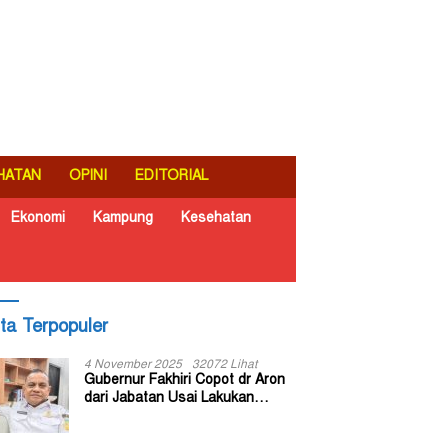
HATAN
OPINI
EDITORIAL
Ekonomi
Kampung
Kesehatan
ita Terpopuler
4 November 2025
32072 Lihat
Gubernur Fakhiri Copot dr Aron
dari Jabatan Usai Lakukan
Inspeksi Mendadak di RSUD Dok
II Jayapura