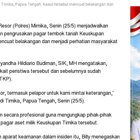
Timika, Papua Tengah. Kasus tersebut mencuat belakangan dan
esor (Polres) Mimika, Senin (25/5) menjadwalkan
an pengrusakan pagar tembok tanah Keuskupan
encuat belakangan dan menjadi perhatian masyarakat
lyandha Hildiario Budiman, SIK, MH mengatakan,
rkait peristiwa tersebut dan sebelumnya sudah
(TKP).
apor, termasuk pelapor untuk kami mintai keterangan,”
 di Timika, Papua Tengah, Senin (25/5).
kan secara profesional guna mengungkap pihak-pihak
pagar aset milik Keuskupan Timika tersebut.
 aparat keamanan dalam insiden itu, Billy menegaskan