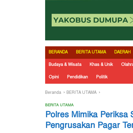
BERANDA
BERITA UTAMA
DAERAH
Budaya & Wisata
Khas & Unik
Olahr
Opini
Pendidikan
Politik
Beranda
BERITA UTAMA
BERITA UTAMA
Polres Mimika Periksa 
Pengrusakan Pagar Te