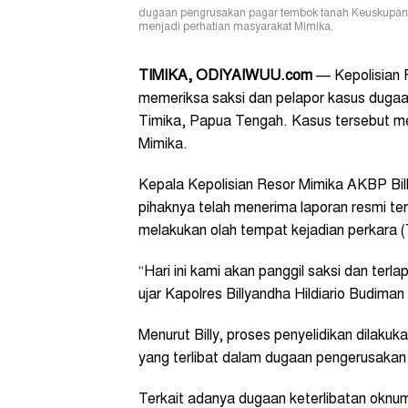
dugaan pengrusakan pagar tembok tanah Keuskupan 
menjadi perhatian masyarakat Mimika.
TIMIKA, ODIYAIWUU.com
— Kepolisian R
memeriksa saksi dan pelapor kasus duga
Timika, Papua Tengah. Kasus tersebut m
Mimika.
Kepala Kepolisian Resor Mimika AKBP Bil
pihaknya telah menerima laporan resmi te
melakukan olah tempat kejadian perkara 
“Hari ini kami akan panggil saksi dan terl
ujar Kapolres Billyandha Hildiario Budiman
Menurut Billy, proses penyelidikan dilaku
yang terlibat dalam dugaan pengerusakan 
Terkait adanya dugaan keterlibatan oknum