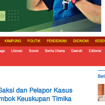
KAMPUNG
POLITIK
PENDIDIKAN
EKONOMI
KESE
aga
Literasi
Sosok
Berita Utama
Daerah
Editorial
Ber
Saksi dan Pelapor Kasus
mbok Keuskupan Timika