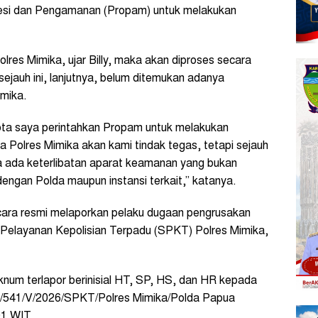
fesi dan Pengamanan (Propam) untuk melakukan
lres Mimika, ujar Billy, maka akan diproses secara
ejauh ini, lanjutnya, belum ditemukan adanya
imika.
ota saya perintahkan Propam untuk melakukan
ta Polres Mimika akan kami tindak tegas, tetapi sejauh
ika ada keterlibatan aparat keamanan yang bukan
dengan Polda maupun instansi terkait,” katanya.
cara resmi melaporkan pelaku dugaan pengrusakan
Pelayanan Kepolisian Terpadu (SPKT) Polres Mimika,
num terlapor berinisial HT, SP, HS, dan HR kepada
B/541/V/2026/SPKT/Polres Mimika/Polda Papua
01 WIT.