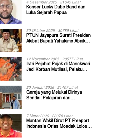
4 Desember 2025
31645 Lihat
Konser Lucky Dube Band dan
Luka Sejarah Papua
30 Oktober 2025
30789 Lihat
PTUN Jayapura Surati Presiden
Akibat Bupati Yahukimo Abaikan
Putusan Gugatan 139 Kepala
Kampung
12 November 2025
28577 Lihat
Istri Pejabat Pajak di Manokwari
Jadi Korban Mutilasi, Pelaku
Diduga Bekas Kuli Bangunan
20 Januari 2026
21407 Lihat
Gereja yang Melukai Dirinya
Sendiri: Pelajaran dari
Keuskupan Bogor
7 Maret 2026
20070 Lihat
Mantan Wakil Dirut PT Freeport
Indonesia Orias Moedak Lolos
Seleksi Administratif Calon ADK
OJK